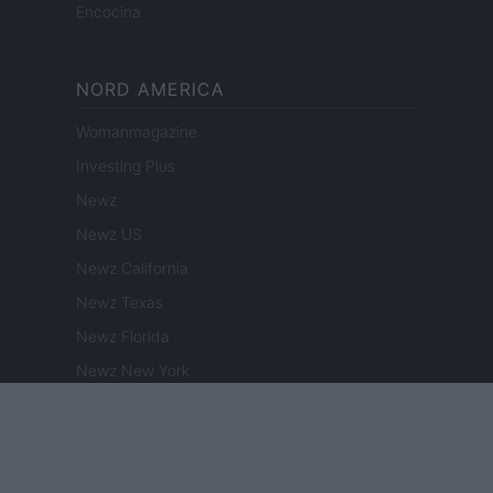
Encocina
NORD AMERICA
Womanmagazine
Investing Plus
Newz
Newz US
Newz California
Newz Texas
Newz Florida
Newz New York
Newz Pennsylvania
Newz Illinois
Newz Ohio