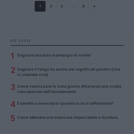
1
2
3
…
9
→
PIÙ LETTI
1
Sognare una bara è presagio di morte?
2
Sognare il fango ha anche dei significati positivi (che
ci crediate o no)
3
Come valorizzare la zona giorno attraverso una scelta
consapevole dell’arredamento
4
È benefico esercitarsi quando si ha il raffreddore?
5
Come ottenere una manicure impeccabile e duratura