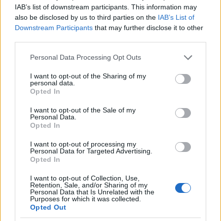
IAB’s list of downstream participants. This information may
also be disclosed by us to third parties on the
IAB’s List of
Guida ai profumi retrò: aldeidici, poudré e
Downstream Participants
that may further disclose it to other
saponati
third parties.
Una guida essenziale ai profumi aldeidici, poudré e saponati
Please note that this website/app uses one or more Google
con consigli di layering, dosaggio e occasioni d’uso per
Personal Data Processing Opt Outs
services and may gather and store information including but
eleganza quotidiana.
not limited to your visit or usage behaviour. You may click to
I want to opt-out of the Sharing of my
Camilla Fiore · 4 Ago 2026
personal data.
grant or deny consent to Google and its third-party tags to
Opted In
use your data for below specified purposes in below Google
BELLEZZA
consent section.
I want to opt-out of the Sale of my
Personal Data.
Opted In
I want to opt-out of processing my
Personal Data for Targeted Advertising.
Opted In
I want to opt-out of Collection, Use,
Retention, Sale, and/or Sharing of my
Personal Data that Is Unrelated with the
Purposes for which it was collected.
Opted Out