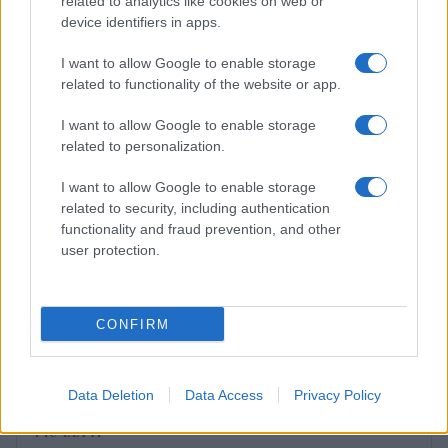
related to analytics like cookies on web or
Cristian Castiglioni · 1 Ago 2026
device identifiers in apps.
FITNESS
I want to allow Google to enable storage
related to functionality of the website or app.
I want to allow Google to enable storage
related to personalization.
I want to allow Google to enable storage
related to security, including authentication
functionality and fraud prevention, and other
user protection.
CONFIRM
Circuito total body al parco in 30 minuti a corpo libero
Cristian Castiglioni · 1 Ago 2026
Data Deletion
Data Access
Privacy Policy
PIÙ LETTI