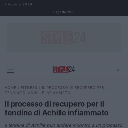
Salta al contenuto
7 Agosto 2026
7 Agosto 2026
⌕
×
⌕
HOME
»
FITNESS
»
IL PROCESSO DI RECUPERO PER IL
Cerca
TENDINE DI ACHILLE INFIAMMATO
Il processo di recupero per il
tendine di Achille infiammato
Il tendine di Achille può andare incontro a un processo