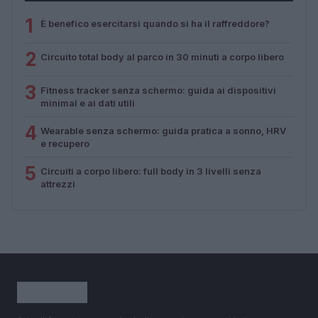
1
È benefico esercitarsi quando si ha il raffreddore?
2
Circuito total body al parco in 30 minuti a corpo libero
3
Fitness tracker senza schermo: guida ai dispositivi
minimal e ai dati utili
4
Wearable senza schermo: guida pratica a sonno, HRV
e recupero
5
Circuiti a corpo libero: full body in 3 livelli senza
attrezzi