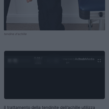
tendine d'achille
0:28 /
Ad
hub
Media
POWERED
1
/
4
2:02
BY
Il trattamento della tendinite dell’achille utilizza