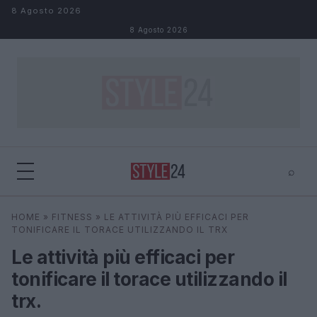
Salta al contenuto
8 Agosto 2026
8 Agosto 2026
⌕
×
⌕
HOME
»
FITNESS
»
LE ATTIVITÀ PIÙ EFFICACI PER
Cerca
TONIFICARE IL TORACE UTILIZZANDO IL TRX
Le attività più efficaci per
tonificare il torace utilizzando il
trx.