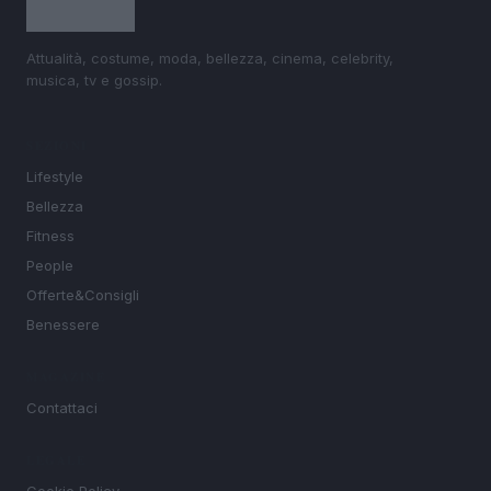
Attualità, costume, moda, bellezza, cinema, celebrity,
musica, tv e gossip.
SEZIONI
Lifestyle
Bellezza
Fitness
People
Offerte&Consigli
Benessere
MAGAZINE
Contattaci
LEGALE
Cookie Policy