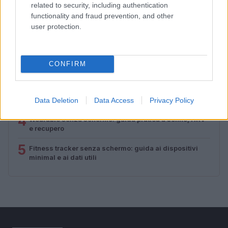
related to security, including authentication
functionality and fraud prevention, and other
PIÙ LETTI
user protection.
1
È benefico esercitarsi quando si ha il raffreddore?
CONFIRM
2
Circuito total body al parco in 30 minuti a corpo libero
3
Allenamento da spiaggia: tre livelli beach-friendly
Data Deletion
Data Access
Privacy Policy
4
Wearable senza schermo: guida pratica a sonno, HRV
e recupero
5
Fitness tracker senza schermo: guida ai dispositivi
minimal e ai dati utili