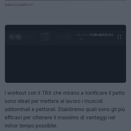
esercizi petto trx
0:27 /
Ad
hub
Media
POWERED
1
/
4
1:47
BY
I workout con il TRX che mirano a tonificare il petto
sono ideali per mettere al lavoro i muscoli
addominali e pettorali. Stabiliremo quali sono gli più
efficaci per ottenere il massimo di vantaggi nel
minor tempo possibile.