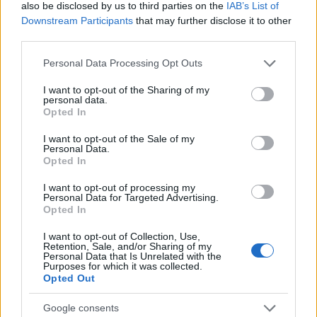
also be disclosed by us to third parties on the
IAB’s List of
Downstream Participants
that may further disclose it to other
third parties.
Please note that this website/app uses one or more Google
Come scegliere un fitness tracker elegante e
Personal Data Processing Opt Outs
funzionale
services and may gather and store information including but
not limited to your visit or usage behaviour. You may click to
I want to opt-out of the Sharing of my
Camilla Fiore · 8 Ago 2026
personal data.
grant or deny consent to Google and its third-party tags to
Opted In
use your data for below specified purposes in below Google
FITNESS
consent section.
I want to opt-out of the Sale of my
Personal Data.
Opted In
I want to opt-out of processing my
Personal Data for Targeted Advertising.
Opted In
I want to opt-out of Collection, Use,
Retention, Sale, and/or Sharing of my
Personal Data that Is Unrelated with the
Purposes for which it was collected.
Opted Out
Google consents