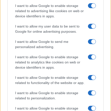
Smartband o smartwatch: come scegliere il fitness
tracker giusto
I want to allow Google to enable storage
related to advertising like cookies on web or
Camilla Fiore · 8 Ago 2026
device identifiers in apps.
FITNESS
I want to allow my user data to be sent to
Google for online advertising purposes.
I want to allow Google to send me
personalized advertising.
I want to allow Google to enable storage
related to analytics like cookies on web or
device identifiers in apps.
I want to allow Google to enable storage
related to functionality of the website or app.
Allenamento in spiaggia: sequenze a corpo libero
I want to allow Google to enable storage
efficaci
related to personalization.
Cristian Castiglioni · 8 Ago 2026
I want to allow Google to enable storage