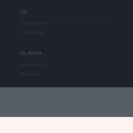
UK
News Hub UK
Lgbtq News
OLANDA
Investeren 24
NL Newz