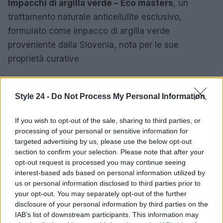
Impacchi di argilla verde – Eco masters
, un
trattamento naturale anticellulite esclusivo,
formulato come impacco di argilla verde
proveniente dalla Slovenia, nota per le sue
proprietà curative
[easyazon_infoblock align=”none”
identifier=”B01MQWSN27″ locale=”IT”
Style 24 -
Do Not Process My Personal Information
tag=”tuobenessere.it-21″]
If you wish to opt-out of the sale, sharing to third parties, or
processing of your personal or sensitive information for
Maschera viso con argilla verde – Ifanze
,
targeted advertising by us, please use the below opt-out
rimuove tutte le impurità profonde della pelle, come
section to confirm your selection. Please note that after your
acne e punti neri. Inoltre, fornisce idratazione alla
opt-out request is processed you may continue seeing
interest-based ads based on personal information utilized by
pelle secca. Inoltre l’argilla verde è apprezzata
us or personal information disclosed to third parties prior to
anche per le sue proprietà rinfrescanti sulla pelle.
your opt-out. You may separately opt-out of the further
disclosure of your personal information by third parties on the
[easyazon_infoblock align=”none”
IAB’s list of downstream participants. This information may