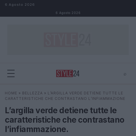
Salta al contenuto
6 Agosto 2026
6 Agosto 2026
⌕
×
⌕
HOME
»
BELLEZZA
»
L’ARGILLA VERDE DETIENE TUTTE LE
Cerca
CARATTERISTICHE CHE CONTRASTANO L’INFIAMMAZIONE
L’argilla verde detiene tutte le
caratteristiche che contrastano
l’infiammazione.