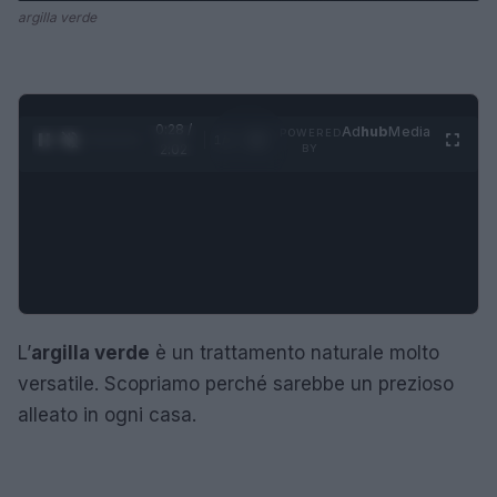
argilla verde
0:29 /
Ad
hub
Media
POWERED
1
/
4
2:02
BY
L’
argilla verde
è un trattamento naturale molto
versatile. Scopriamo perché sarebbe un prezioso
alleato in ogni casa.