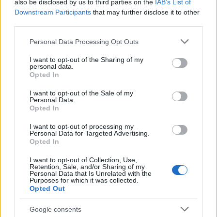
identifier=”B078SPKJ23″ locale=”IT”
also be disclosed by us to third parties on the
IAB’s List of
Downstream Participants
that may further disclose it to other
tag=”tuobenessere.it-21″]
third parties.
Please note that this website/app uses one or more Google
Personal Data Processing Opt Outs
services and may gather and store information including but
AUTORE
not limited to your visit or usage behaviour. You may click to
I want to opt-out of the Sharing of my
Redazione di style24
personal data.
grant or deny consent to Google and its third-party tags to
Opted In
use your data for below specified purposes in below Google
consent section.
I want to opt-out of the Sale of my
Personal Data.
Opted In
I want to opt-out of processing my
Personal Data for Targeted Advertising.
Opted In
I want to opt-out of Collection, Use,
Retention, Sale, and/or Sharing of my
Personal Data that Is Unrelated with the
Purposes for which it was collected.
Opted Out
Google consents