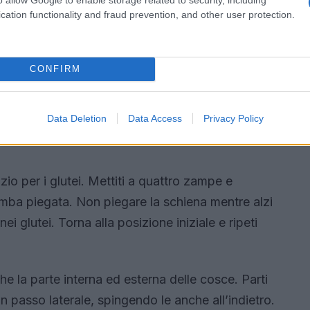
cation functionality and fraud prevention, and other user protection.
CONFIRM
Data Deletion
Data Access
Privacy Policy
zio per i glutei. Mettiti a quattro zampe e
gamba piegata. Non piegare la schiena mentre alzi
ei glutei. Torna alla posizione iniziale e ripeti
 che la parte interna ed esterna delle cosce. Parti
 passo laterale, spingendo le anche all’indietro.