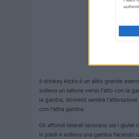
authenti
Il donkey kicks è un altro grande eserci
solleva un tallone verso l’alto con la 
la gamba, dovresti sentire l’attivazione n
con l’altra gamba.
Gli affondi laterali lavorano sia i glutei
in piedi e solleva una gamba facendo un