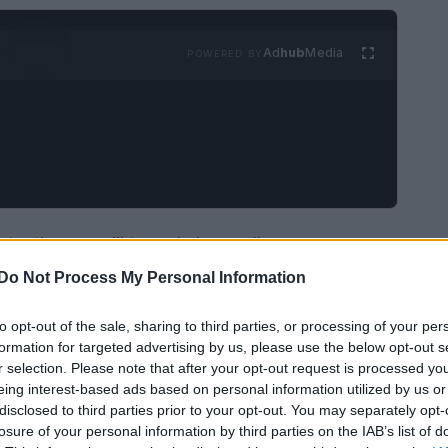
Ad
hub
Media
POWERED BY
rtanti per quelli tra noi che vogliono avere un
possono essere fatti sia da uomini che da donne
Do Not Process My Personal Information
 In più, non richiedono attrezzature particolari,
to opt-out of the sale, sharing to third parties, or processing of your per
ti a casa. Ecco una serie di esercizi per i glutei
formation for targeted advertising by us, please use the below opt-out s
re.
r selection. Please note that after your opt-out request is processed y
eing interest-based ads based on personal information utilized by us or
disclosed to third parties prior to your opt-out. You may separately opt-
losure of your personal information by third parties on the IAB’s list of