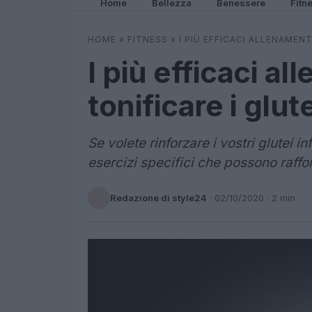
Home
Bellezza
Benessere
Fitn
HOME
»
FITNESS
»
I PIÙ EFFICACI ALLENAMENT
I più efficaci a
tonificare i glute
Se volete rinforzare i vostri glutei i
esercizi specifici che possono raffor
Redazione di style24
·
02/10/2020
· 2 min