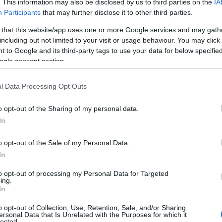
. This information may also be disclosed by us to third parties on the
IA
Participants
that may further disclose it to other third parties.
 that this website/app uses one or more Google services and may gath
including but not limited to your visit or usage behaviour. You may click 
 to Google and its third-party tags to use your data for below specifi
ogle consent section.
l Data Processing Opt Outs
o opt-out of the Sharing of my personal data.
In
o opt-out of the Sale of my Personal Data.
In
e il tuo scopo è quello di rafforzare e tonificare i
to opt-out of processing my Personal Data for Targeted
ing.
i. È consigliabile eseguire ciascuno esercizio per
In
e.
o opt-out of Collection, Use, Retention, Sale, and/or Sharing
ersonal Data that Is Unrelated with the Purposes for which it
lected.