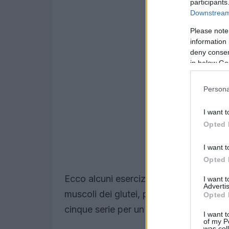
participants
Downstream 
Please note
information 
deny consent
in below Go
Persona
I want t
Opted 
I want t
Opted 
Ecco alcuni esercizi per i glutei bassi. S
I want 
Advertis
muscoli dei glutei, prova questi eserciz
Opted 
cinque serie per un allenamento ottimal
I want t
of my P
was col