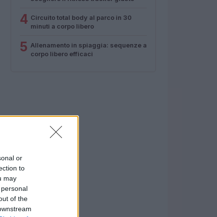
4
Circuito total body al parco in 30
minuti a corpo libero
5
Allenamento in spiaggia: sequenze a
corpo libero efficaci
sonal or
ection to
ou may
 personal
out of the
 downstream