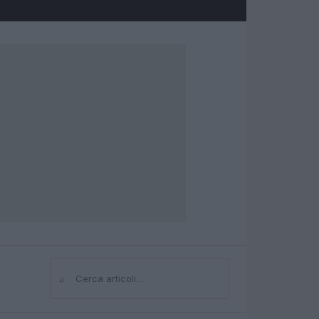
⌕
Cerca