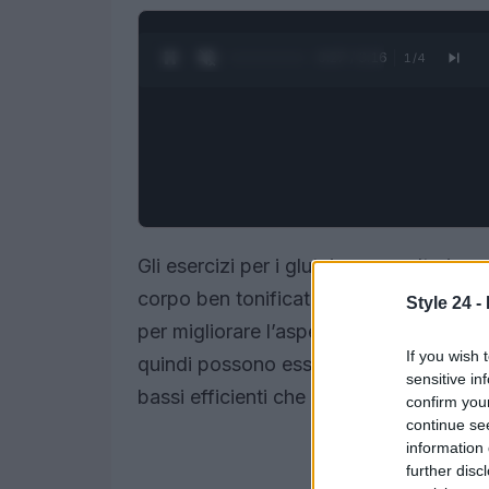
0:28 / 3:16
1
/
4
Gli esercizi per i glutei sono molto impo
corpo ben tonificato. Questi esercizi 
Style 24 -
per migliorare l’aspetto dei loro glutei.
If you wish 
quindi possono essere facilmente pratica
sensitive in
bassi efficienti che cerchiamo di illustra
confirm you
continue se
information 
further disc