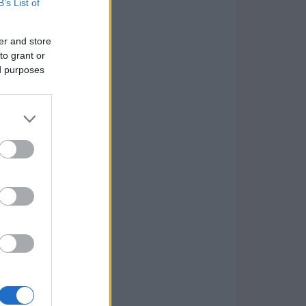
B’s List of
er and store
to grant or
ed purposes