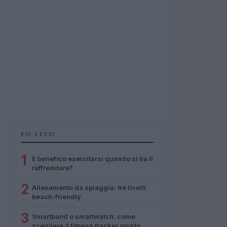
PIÙ LETTI
1
È benefico esercitarsi quando si ha il
raffreddore?
2
Allenamento da spiaggia: tre livelli
beach-friendly
3
Smartband o smartwatch: come
scegliere il fitness tracker giusto