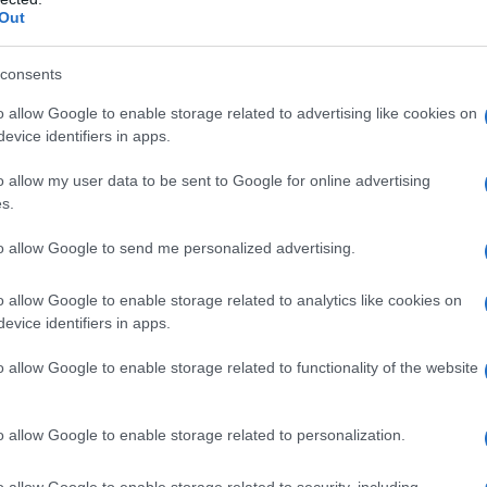
 per migliorare la tonicità dei glutei. Inizia in
Out
zza delle spalle, il peso del corpo al centro e le
consents
nocchia come se ti stessi sedendo, spingendo i
 sui talloni. Puoi estendere le braccia davanti a te
o allow Google to enable storage related to advertising like cookies on
evice identifiers in apps.
lzati per tornare alla posizione iniziale.
o allow my user data to be sent to Google for online advertising
n che senza una banda elastica, utilizzarla
s.
a carponi e solleva una gamba lateralmente,
to allow Google to send me personalized advertising.
ni la schiena il più diritta possibile e muovi il
 partenza e ripeti con l’altra gamba.
o allow Google to enable storage related to analytics like cookies on
evice identifiers in apps.
o allow Google to enable storage related to functionality of the website
o allow Google to enable storage related to personalization.
o allow Google to enable storage related to security, including