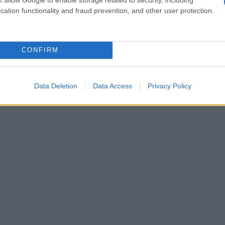
cation functionality and fraud prevention, and other user protection.
sti personali dell’individuo. L’importante è
trienti quali carboidrati, proteine e grassi. È
CONFIRM
roteici, difficili da digerire. Una buona scelta
 pomodorini. È leggero, fresco e appetitoso. Se
di complicato, si può optare per la frutta secca,
Data Deletion
Data Access
Privacy Policy
ole fare attività fisica senza compromettere la