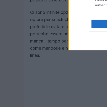
authenti
Ci sono infinite opzioni, dipende dai gu
optare per snack che contengano macronu
preferibile evitare carne e cibi troppo p
potrebbe essere un toast all’avocado e
manca il tempo per preparare qualcosa 
come mandorle e noci, ideali per chi vu
linea.