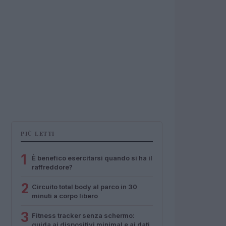
PIÙ LETTI
1
È benefico esercitarsi quando si ha il
raffreddore?
2
Circuito total body al parco in 30
minuti a corpo libero
3
Fitness tracker senza schermo:
guida ai dispositivi minimal e ai dati