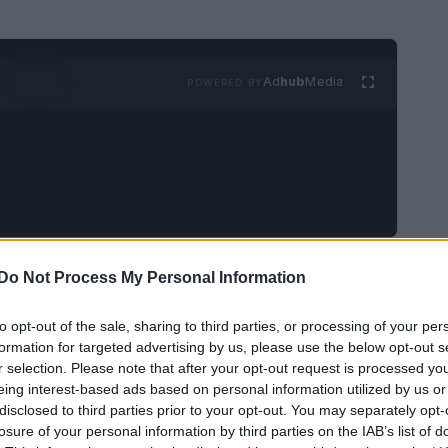
Ad
hub
Media
POWERED BY
HIIT? Avrai bisogno di tanta energia. Per questo
Do Not Process My Personal Information
 e prediligere snack sani.
to opt-out of the sale, sharing to third parties, or processing of your per
formation for targeted advertising by us, please use the below opt-out s
r selection. Please note that after your opt-out request is processed y
eing interest-based ads based on personal information utilized by us or
disclosed to third parties prior to your opt-out. You may separately opt-
losure of your personal information by third parties on the IAB’s list of