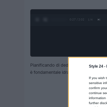
0:28 / 2:02
1
/
4
Pianificando di dedicarti a un training 
Style 24 -
è fondamentale idratarsi adeguatamente
If you wish 
sensitive in
confirm you
continue se
information 
further disc