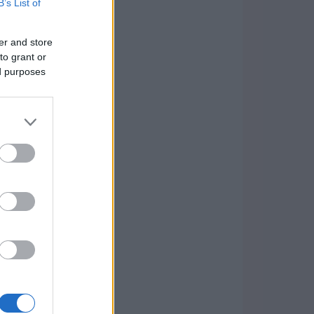
B’s List of
er and store
to grant or
ed purposes