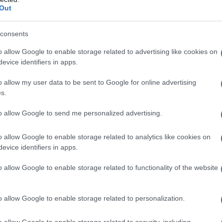
Out
 ideale per chi vuole rimettersi in forma in tempi
ova costume. Oltre a questo, ha anche benefici
consents
anto gli allenamenti di questa natura sono
o allow Google to enable storage related to advertising like cookies on
assi e migliorare il nostro benessere. Di solito, i
evice identifiers in apps.
settimana, più o meno due mesi. Tuttavia, ben
o allow my user data to be sent to Google for online advertising
lo di energia sarà potenziato e troveremo più
s.
ecessarie durante la sessione.
to allow Google to send me personalized advertising.
un allenamento HIIT?
o allow Google to enable storage related to analytics like cookies on
to, è cruciale mantenere il corpo ben idratato ed
evice identifiers in apps.
e snack sani e consumare un’abbondante quantità
o allow Google to enable storage related to functionality of the website
 molta energia, uno spuntino fuori pasto
 al meglio. Per chi ha un ritmo di vita piuttosto
o allow Google to enable storage related to personalization.
a un’ora prima dell’allenamento. Ma quali snack
mettere il tuo stato di forma?
o allow Google to enable storage related to security, including