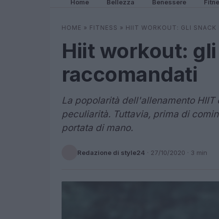
Home
Bellezza
Benessere
Fitn
HOME
»
FITNESS
»
HIIT WORKOUT: GLI SNAC
Hiit workout: gl
raccomandati
La popolarità dell'allenamento HIIT 
peculiarità. Tuttavia, prima di comin
portata di mano.
Redazione di style24
·
27/10/2020
· 3 min