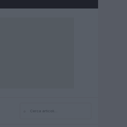
⌕
Cerca