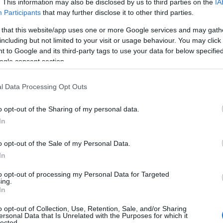
. This information may also be disclosed by us to third parties on the
IA
Participants
that may further disclose it to other third parties.
 that this website/app uses one or more Google services and may gath
including but not limited to your visit or usage behaviour. You may click 
 to Google and its third-party tags to use your data for below specifi
ogle consent section.
l Data Processing Opt Outs
o opt-out of the Sharing of my personal data.
In
y Interval Training, che tradotto significa
o opt-out of the Sale of my Personal Data.
In
ità. Questa pratica sta guadagnando sempre più
rende l’esecuzione veloce di esercizi ad alta
to opt-out of processing my Personal Data for Targeted
ing.
iposo. Uno degli epiteti di questa modalità di
In
grado di stimolare il nostro metabolismo basale,
o opt-out of Collection, Use, Retention, Sale, and/or Sharing
ersonal Data that Is Unrelated with the Purposes for which it
 di energia in brevissimo tempo. Queste
lected.