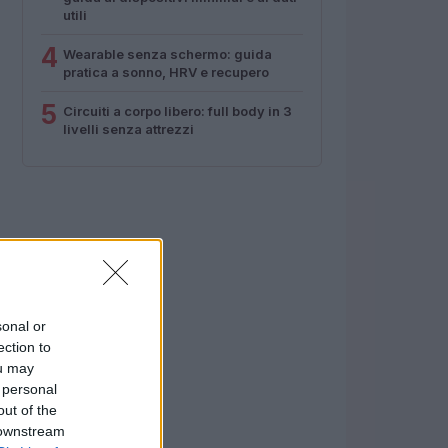
utili
4
Wearable senza schermo: guida
pratica a sonno, HRV e recupero
5
Circuiti a corpo libero: full body in 3
livelli senza attrezzi
sonal or
ection to
ou may
 personal
out of the
 downstream