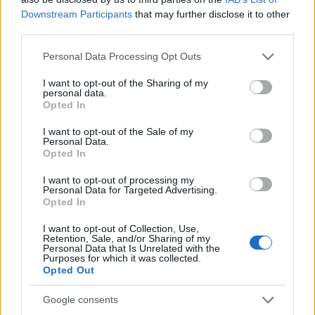
Downstream Participants
that may further disclose it to other
third parties.
Come scegliere un fitness tracker elegante e
Please note that this website/app uses one or more Google
Personal Data Processing Opt Outs
funzionale
services and may gather and store information including but
Camilla Fiore · 8 Ago 2026
not limited to your visit or usage behaviour. You may click to
I want to opt-out of the Sharing of my
personal data.
grant or deny consent to Google and its third-party tags to
Opted In
FITNESS
use your data for below specified purposes in below Google
consent section.
I want to opt-out of the Sale of my
Personal Data.
Opted In
I want to opt-out of processing my
Personal Data for Targeted Advertising.
Opted In
I want to opt-out of Collection, Use,
Retention, Sale, and/or Sharing of my
Personal Data that Is Unrelated with the
Purposes for which it was collected.
Opted Out
Google consents
Smartband o smartwatch: come scegliere il fitness