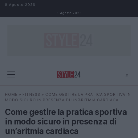
Salta al contenuto
8 Agosto 2026
8 Agosto 2026
⌕
×
⌕
HOME
»
FITNESS
»
COME GESTIRE LA PRATICA SPORTIVA IN
Cerca
MODO SICURO IN PRESENZA DI UN’ARITMIA CARDIACA
Come gestire la pratica sportiva
in modo sicuro in presenza di
un’aritmia cardiaca