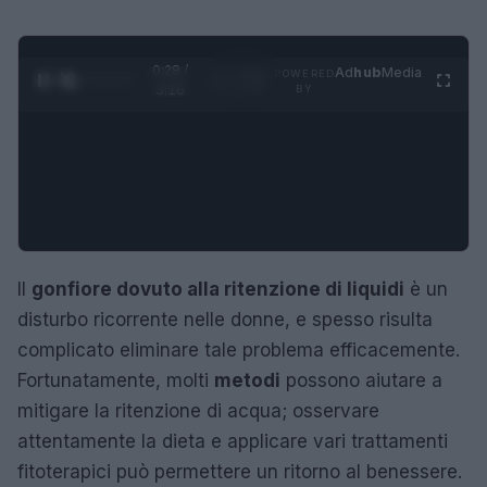
0:28 /
Ad
hub
Media
POWERED
1
/
4
3:16
BY
Il
gonfiore dovuto alla ritenzione di liquidi
è un
disturbo ricorrente nelle donne, e spesso risulta
complicato eliminare tale problema efficacemente.
Fortunatamente, molti
metodi
possono aiutare a
mitigare la ritenzione di acqua; osservare
attentamente la dieta e applicare vari trattamenti
fitoterapici può permettere un ritorno al benessere.