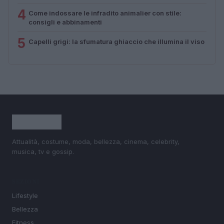
4
Come indossare le infradito animalier con stile:
consigli e abbinamenti
5
Capelli grigi: la sfumatura ghiaccio che illumina il viso
Attualità, costume, moda, bellezza, cinema, celebrity,
musica, tv e gossip.
SEZIONI
Lifestyle
Bellezza
Fitness