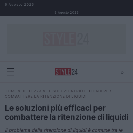
Salta al contenuto
9 Agosto 2026
9 Agosto 2026
⌕
×
⌕
HOME
»
BELLEZZA
»
LE SOLUZIONI PIÙ EFFICACI PER
Cerca
COMBATTERE LA RITENZIONE DI LIQUIDI
Le soluzioni più efficaci per
combattere la ritenzione di liquidi
Il problema della ritenzione di liquidi è comune tra le