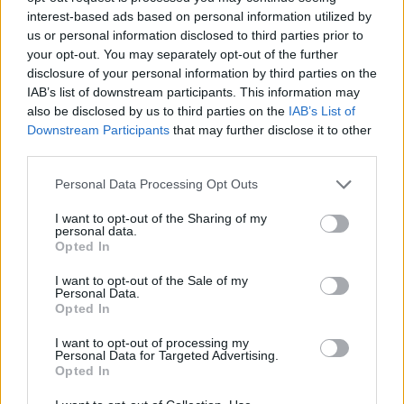
interest-based ads based on personal information utilized by
BELLEZZA
us or personal information disclosed to third parties prior to
your opt-out. You may separately opt-out of the further
disclosure of your personal information by third parties on the
IAB’s list of downstream participants. This information may
also be disclosed by us to third parties on the
IAB’s List of
Downstream Participants
that may further disclose it to other
third parties.
Please note that this website/app uses one or more Google
Personal Data Processing Opt Outs
services and may gather and store information including but
not limited to your visit or usage behaviour. You may click to
I want to opt-out of the Sharing of my
personal data.
grant or deny consent to Google and its third-party tags to
Opted In
use your data for below specified purposes in below Google
consent section.
Cosmetici cooling: la nuova tendenza beauty in Cina
I want to opt-out of the Sale of my
Personal Data.
per l’estate 2026
Opted In
Camilla Fiore · 9 Ago 2026
I want to opt-out of processing my
Personal Data for Targeted Advertising.
BELLEZZA
Opted In