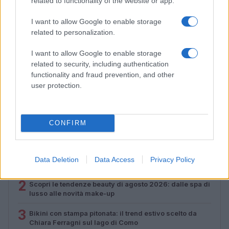
related to functionality of the website or app.
I want to allow Google to enable storage
related to personalization.
I want to allow Google to enable storage
related to security, including authentication
Come il face icing può trasformare la tua routine di
functionality and fraud prevention, and other
bellezza
user protection.
Cristian Castiglioni · 9 Ago 2026
CONFIRM
PIÙ LETTI
1
Data Deletion
Data Access
Privacy Policy
Come ottenere una manicure impeccabile e duratura
2
Scopri le tendenze beauty di agosto 2026: dalle spa di
lusso alle novità make-up
3
Bikini con stampa pitonata: il trend estivo scelto da
Chiara Ferragni sul lago di Como