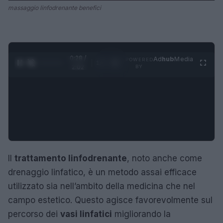
massaggio linfodrenante benefici
0:29 /
Ad
hub
Media
POWERED
1
/
4
2:02
BY
Il
trattamento linfodrenante
, noto anche come
drenaggio linfatico, è un metodo assai efficace
utilizzato sia nell’ambito della medicina che nel
campo estetico. Questo agisce favorevolmente sul
percorso dei
vasi linfatici
migliorando la