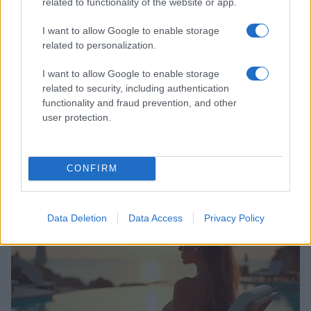
related to functionality of the website or app.
I want to allow Google to enable storage
related to personalization.
I want to allow Google to enable storage
related to security, including authentication
functionality and fraud prevention, and other
user protection.
Italian manicure: la tecnica di manicure che slancia le
CONFIRM
unghie e domina i social
Camilla Fiore · 8 Ago 2026
Data Deletion
Data Access
Privacy Policy
BELLEZZA