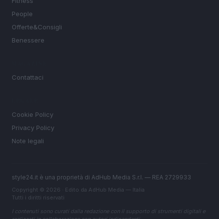
Fitness
People
Offerte&Consigli
Benessere
MAGAZINE
Contattaci
LEGALE
Cookie Policy
Privacy Policy
Note legali
style24.it è una proprietà di AdHub Media S.r.l. — REA 2729933
Copyright © 2026 · Edito da AdHub Media — Italia
Tutti i diritti riservati
I contenuti sono curati dalla redazione con il supporto di strumenti digitali e
realizzati in collaborazione con autori indipendenti.