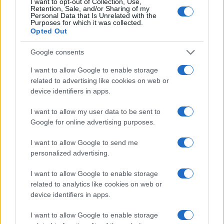
I want to opt-out of Collection, Use,
Retention, Sale, and/or Sharing of my
Personal Data that Is Unrelated with the
BELLEZZA
Purposes for which it was collected.
Opted Out
Google consents
I want to allow Google to enable storage
related to advertising like cookies on web or
device identifiers in apps.
I want to allow my user data to be sent to
Google for online advertising purposes.
I want to allow Google to send me
personalized advertising.
Galib Gassanoff e Institution trionfano a Copenhagen
con la collezione Primavera/Estate 2027
I want to allow Google to enable storage
Matteo Pellegrino · 8 Ago 2026
related to analytics like cookies on web or
device identifiers in apps.
BELLEZZA
I want to allow Google to enable storage