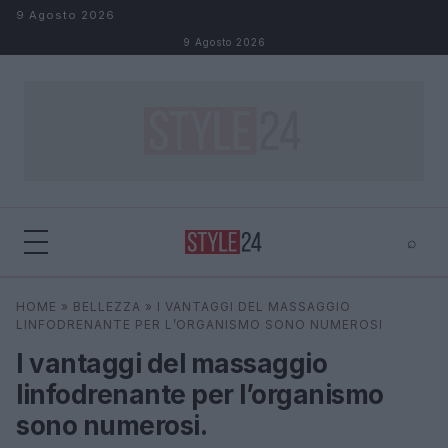
Salta al contenuto
9 Agosto 2026
9 Agosto 2026
⌕
×
⌕
HOME
»
BELLEZZA
»
I VANTAGGI DEL MASSAGGIO
Cerca
LINFODRENANTE PER L’ORGANISMO SONO NUMEROSI
I vantaggi del massaggio
linfodrenante per l’organismo
sono numerosi.