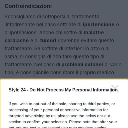
Controindicazioni
Sconsigliamo di sottoporsi al trattamento
linfodrenante nel caso soffriate di
ipertensione
o
di ipotensione. Anche chi soffre di
malattie
cardiache
e di
tumori
dovrebbe evitare questo
trattamento. Se soffrite di infezioni in atto o di
asma, si consiglia di non fare questo tipo di
trattamento. Nel caso di
problemi cutanei
di vario
tipo, è consigliabile consultare il proprio medico.
Style 24 -
Do Not Process My Personal Information
AUTORE
Redazione di style24
If you wish to opt-out of the sale, sharing to third parties, or
processing of your personal or sensitive information for
targeted advertising by us, please use the below opt-out
section to confirm your selection. Please note that after your
opt-out request is processed you may continue seeing