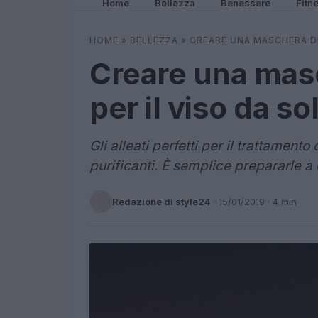
Home
Bellezza
Benessere
Fitn
HOME
»
BELLEZZA
»
CREARE UNA MASCHERA DE
Creare una mas
per il viso da sol
Gli alleati perfetti per il trattament
purificanti. È semplice prepararle a
Redazione di style24
·
15/01/2019
· 4 min