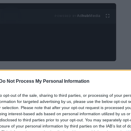
Ad
hub
Media
POWERED BY
casa
 combattute facilmente con una maschera per il
Do Not Process My Personal Information
re formulate con ingredienti semplici,
to opt-out of the sale, sharing to third parties, or processing of your per
formation for targeted advertising by us, please use the below opt-out s
r selection. Please note that after your opt-out request is processed y
eing interest-based ads based on personal information utilized by us or
disclosed to third parties prior to your opt-out. You may separately opt-
losure of your personal information by third parties on the IAB’s list of