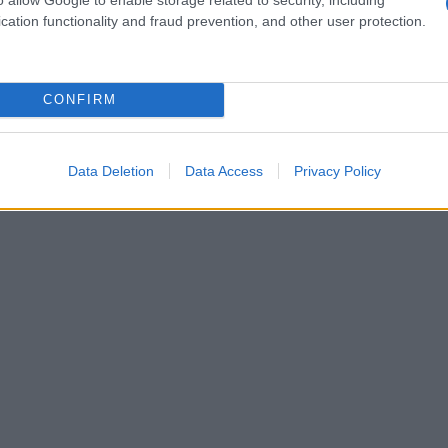
i e si risciacqua con parte della tisana
cation functionality and fraud prevention, and other user protection.
CONFIRM
Data Deletion
Data Access
Privacy Policy