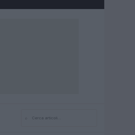
⌕
Cerca