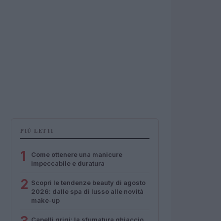
PIÙ LETTI
1
Come ottenere una manicure
impeccabile e duratura
2
Scopri le tendenze beauty di agosto
2026: dalle spa di lusso alle novità
make-up
Capelli grigi: la sfumatura ghiaccio