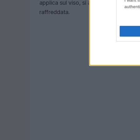
applica sul viso, si aspetta che asciugh
authenti
raffreddata.