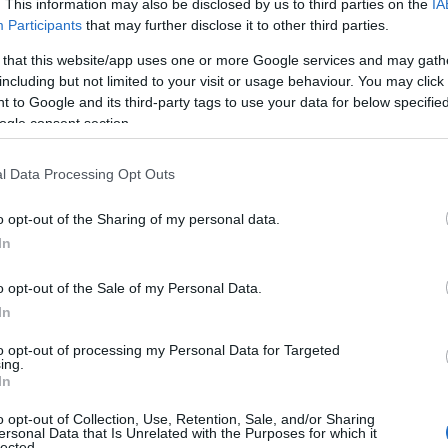
. This information may also be disclosed by us to third parties on the
IA
Participants
that may further disclose it to other third parties.
 that this website/app uses one or more Google services and may gath
including but not limited to your visit or usage behaviour. You may click 
 to Google and its third-party tags to use your data for below specifi
ogle consent section.
l Data Processing Opt Outs
o opt-out of the Sharing of my personal data.
In
o opt-out of the Sale of my Personal Data.
In
 specifica per un particolare tipo di pelle o
to opt-out of processing my Personal Data for Targeted
ing.
ere la maschera più adatta, è fondamentale
In
ue particolari esigenze. Le pelli si suddividono
o opt-out of Collection, Use, Retention, Sale, and/or Sharing
ersonal Data that Is Unrelated with the Purposes for which it
i: pelle secca, che non produce sebo in quantità
lected.