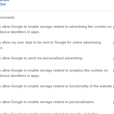
Out
a e sensibile alle condizioni atmosferiche come
e produce eccesso di sebo, portando alla
consents
parire di un effetto lucido; e infine, pelle mista,
o allow Google to enable storage related to advertising like cookies on
edenti due categorie in diverse aree del corpo.
evice identifiers in apps.
o allow my user data to be sent to Google for online advertising
s.
 essere la soluzione ideale per combattere le
per pelli grasse o miste. Queste maschere
to allow Google to send me personalized advertising.
tilizzando ingredienti diversi.
o allow Google to enable storage related to analytics like cookies on
evice identifiers in apps.
uni nelle maschere purificanti. Esfolia la pelle
o allow Google to enable storage related to functionality of the website
o le tossine grazie alle sue sostanze minerali.
ano argilla bianca e tisana di liquirizia. Dopo
o allow Google to enable storage related to personalization.
argilla formando una pasta non troppo liquida, si
o allow Google to enable storage related to security, including