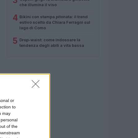
3
che illumina il viso
4
Bikini con stampa pitonata: il trend
estivo scelto da Chiara Ferragni sul
lago di Como
5
Drop-waist: come indossare la
tendenza degli abiti a vita bassa
sonal or
ection to
ou may
 personal
out of the
 downstream