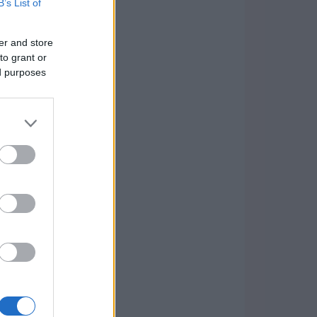
B’s List of
er and store
to grant or
ed purposes