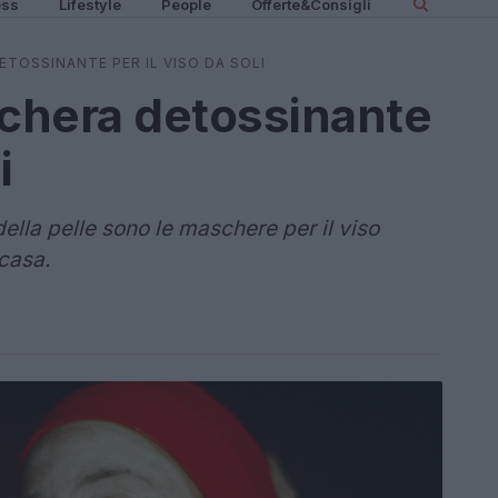
ess
Lifestyle
People
Offerte&Consigli
TOSSINANTE PER IL VISO DA SOLI
chera detossinante
i
o della pelle sono le maschere per il viso
 casa.