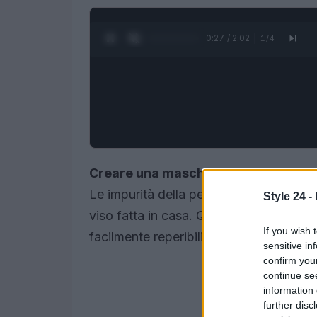
0:28 / 2:02
1
/
4
Creare una maschera per il viso in 
Le impurità della pelle possono essere
Style 24 -
viso fatta in casa. Queste possono esse
If you wish 
facilmente reperibili.
sensitive in
confirm you
continue se
information 
further disc