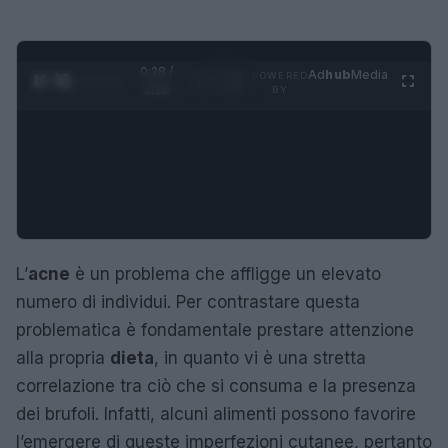
0:29 /
Ad
hub
Media
POWERED
1
/
4
3:16
BY
L’
acne
è un problema che affligge un elevato
numero di individui. Per contrastare questa
problematica è fondamentale prestare attenzione
alla propria
dieta
, in quanto vi è una stretta
correlazione tra ciò che si consuma e la presenza
dei brufoli. Infatti, alcuni alimenti possono favorire
l’emergere di queste imperfezioni cutanee, pertanto