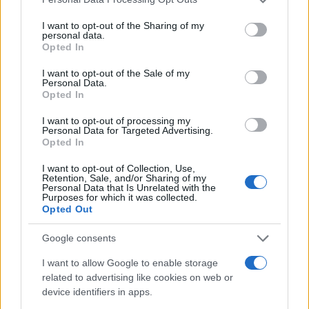
BELLEZZA
services and may gather and store information including but
not limited to your visit or usage behaviour. You may click to
I want to opt-out of the Sharing of my
personal data.
grant or deny consent to Google and its third-party tags to
Opted In
use your data for below specified purposes in below Google
consent section.
I want to opt-out of the Sale of my
Personal Data.
Opted In
I want to opt-out of processing my
Personal Data for Targeted Advertising.
Opted In
I want to opt-out of Collection, Use,
Retention, Sale, and/or Sharing of my
Personal Data that Is Unrelated with the
Milano ospita una mostra sul contrasto tra ideale e
Purposes for which it was collected.
reale nell’arte rinascimentale
Opted Out
Camilla Fiore · 7 Ago 2026
Google consents
BELLEZZA
I want to allow Google to enable storage
related to advertising like cookies on web or
device identifiers in apps.