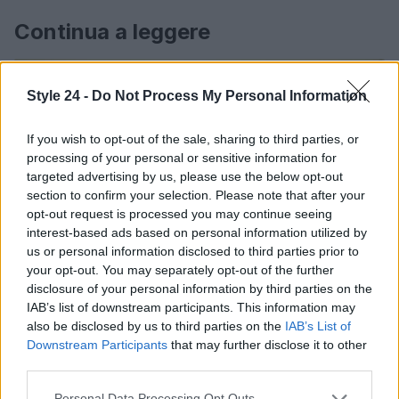
Continua a leggere
BELLEZZA
Style 24 -
Do Not Process My Personal Information
If you wish to opt-out of the sale, sharing to third parties, or
processing of your personal or sensitive information for
targeted advertising by us, please use the below opt-out
section to confirm your selection. Please note that after your
opt-out request is processed you may continue seeing
interest-based ads based on personal information utilized by
us or personal information disclosed to third parties prior to
your opt-out. You may separately opt-out of the further
disclosure of your personal information by third parties on the
IAB’s list of downstream participants. This information may
Emma trasforma il bikini animalier in un must-have
also be disclosed by us to third parties on the
IAB’s List of
glamour
Downstream Participants
that may further disclose it to other
third parties.
Cristian Castiglioni · 7 Ago 2026
Please note that this website/app uses one or more Google
Personal Data Processing Opt Outs