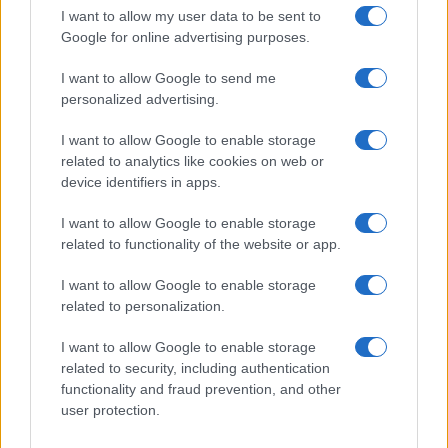
I want to allow my user data to be sent to
Google for online advertising purposes.
I want to allow Google to send me
personalized advertising.
I want to allow Google to enable storage
related to analytics like cookies on web or
device identifiers in apps.
Come ottenere labbra perfette con il metodo gym lips
I want to allow Google to enable storage
Cristian Castiglioni · 7 Ago 2026
related to functionality of the website or app.
I want to allow Google to enable storage
PIÙ LETTI
related to personalization.
I want to allow Google to enable storage
1
Come ottenere una manicure impeccabile e duratura
related to security, including authentication
functionality and fraud prevention, and other
2
Scopri le tendenze beauty di agosto 2026: dalle spa di
user protection.
lusso alle novità make-up