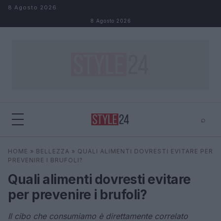
Salta al contenuto
8 Agosto 2026
8 Agosto 2026
⌕
×
⌕
HOME
»
BELLEZZA
»
QUALI ALIMENTI DOVRESTI EVITARE PER
Cerca
PREVENIRE I BRUFOLI?
Quali alimenti dovresti evitare
per prevenire i brufoli?
Il cibo che consumiamo è direttamente correlato