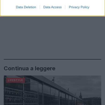
Data Deletion
Data Access
Privacy Policy
Continua a leggere
LIFESTYLE