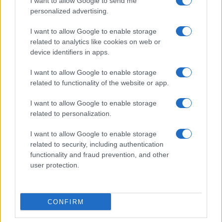
I want to allow Google to send me
personalized advertising.
AUTORE
I want to allow Google to enable storage
Matteo Pellegrino
related to analytics like cookies on web or
Matteo Pellegrino ha organizzato una sfilata
device identifiers in apps.
pop-up nei vicoli del Quartieri Spagnoli per
promuovere giovani designer; è editorialista
I want to allow Google to enable storage
moda che cura rubriche su artigianato e
related to functionality of the website or app.
tendenze locali. Nato a Napoli, conserva
bozze di pattern e appunti presi nelle sartorie
I want to allow Google to enable storage
di via Toledo.
related to personalization.
I want to allow Google to enable storage
related to security, including authentication
functionality and fraud prevention, and other
user protection.
CONFIRM