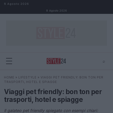
Salta al contenuto
8 Agosto 2026
8 Agosto 2026
⌕
×
⌕
HOME
»
LIFESTYLE
»
VIAGGI PET FRIENDLY: BON TON PER
Cerca
TRASPORTI, HOTEL E SPIAGGE
Viaggi pet friendly: bon ton per
trasporti, hotel e spiagge
Il galateo pet friendly spiegato con esempi chiari: