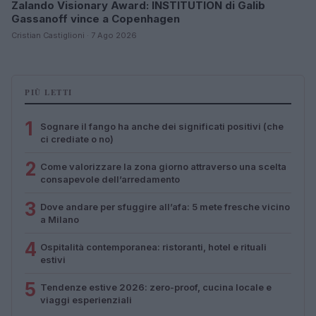
Zalando Visionary Award: INSTITUTION di Galib
Gassanoff vince a Copenhagen
Cristian Castiglioni · 7 Ago 2026
PIÙ LETTI
1
Sognare il fango ha anche dei significati positivi (che
ci crediate o no)
2
Come valorizzare la zona giorno attraverso una scelta
consapevole dell’arredamento
3
Dove andare per sfuggire all’afa: 5 mete fresche vicino
a Milano
4
Ospitalità contemporanea: ristoranti, hotel e rituali
estivi
5
Tendenze estive 2026: zero-proof, cucina locale e
viaggi esperienziali