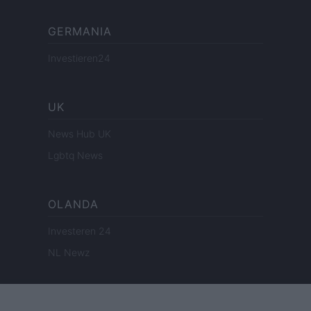
GERMANIA
Investieren24
UK
News Hub UK
Lgbtq News
OLANDA
Investeren 24
NL Newz