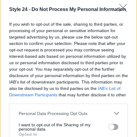
il guinzaglio; bandane leggere solo se ben tollerate.
Style 24 -
Do Not Process My Personal Information
Evitare accessori rumorosi o rigidi. Una spazzolata
rapida prima di uscire riduce peli su abiti e arredi.
If you wish to opt-out of the sale, sharing to third parties, or
processing of your personal or sensitive information for
Profumi discreti e niente prodotti invadenti sul pet:
targeted advertising by us, please use the below opt-out
la vera raffinatezza tutela il suo olfatto e quello
section to confirm your selection. Please note that after your
degli altri.
opt-out request is processed you may continue seeing
interest-based ads based on personal information utilized by
us or personal information disclosed to third parties prior to
Eccezioni e casi particolari: adattare il
your opt-out. You may separately opt-out of the further
galateo con buon senso
disclosure of your personal information by third parties on the
IAB’s list of downstream participants. This information may
Ogni contesto ha specificità. Alcune strutture
also be disclosed by us to third parties on the
IAB’s List of
limitano l’accesso a certe
aree comuni
o a porzioni
Downstream Participants
that may further disclose it to other
third parties.
di spiaggia: si chiede sempre conferma e si rispetta
il perimetro. Se il pet è timoroso, si sceglie un
Please note that this website/app uses one or more Google
Personal Data Processing Opt Outs
services and may gather and store information including but
tavolo appartato o si aspetta l’ascensore
not limited to your visit or usage behaviour. You may click to
I want to opt-out of the Sharing of my
successivo. In presenza di bambini curiosi,
personal data.
grant or deny consent to Google and its third-party tags to
Opted In