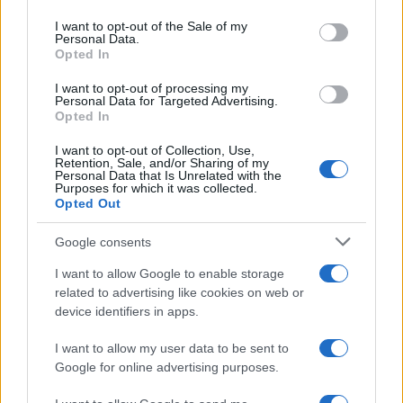
l’interazione avviene solo con consenso del
use your data for below specified purposes in below Google
consent section.
genitore e indicazioni chiare. Nei trasporti, se
I want to opt-out of the Sale of my
Personal Data.
l’animale vocalizza, si cambia posto quando
Opted In
possibile e si offre al vicino una breve
I want to opt-out of processing my
rassicurazione, mantenendo tono calmo. Il principio
Personal Data for Targeted Advertising.
Opted In
guida resta l’
attenzione
prevenire i piccoli fastidi
I want to opt-out of Collection, Use,
evita i grandi problemi e rende il viaggio più
Retention, Sale, and/or Sharing of my
Personal Data that Is Unrelated with the
elegante per tutti.
Purposes for which it was collected.
Opted Out
Ogni gesto di
bon ton
pet friendly nasce dalla
Google consents
combinazione di preparazione e rispetto. Quando il
benessere dell’animale guida le scelte, lo stile si
I want to allow Google to enable storage
related to advertising like cookies on web or
manifesta naturalmente: movimento fluido, spazi
device identifiers in apps.
puliti, sguardo attento. Così l’esperienza di viaggio
diventa la migliore presentazione di sé, in hotel
I want to allow my user data to be sent to
Google for online advertising purposes.
come in spiaggia.