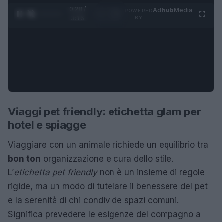
0:29 /
Ad
hub
Media
POWERED
1
/
4
3:16
BY
Viaggi pet friendly: etichetta glam per
hotel e spiagge
Viaggiare con un animale richiede un equilibrio tra
bon ton
organizzazione e cura dello stile.
L’
etichetta pet friendly
non è un insieme di regole
rigide, ma un modo di tutelare il benessere del pet
e la serenità di chi condivide spazi comuni.
Significa prevedere le esigenze del compagno a