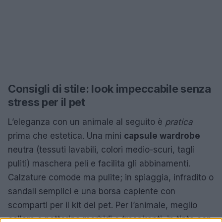
Consigli di stile: look impeccabile senza
stress per il pet
L’eleganza con un animale al seguito è
pratica
prima che estetica. Una mini
capsule wardrobe
neutra (tessuti lavabili, colori medio-scuri, tagli
puliti) maschera peli e facilita gli abbinamenti.
Calzature comode ma pulite; in spiaggia, infradito o
sandali semplici e una borsa capiente con
scomparti per il kit del pet. Per l’animale, meglio
collare o pettorina morbidi e traspiranti, in tinta con