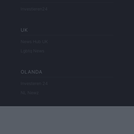
Investieren24
UK
News Hub UK
Lgbtq News
OLANDA
Investeren 24
NL Newz