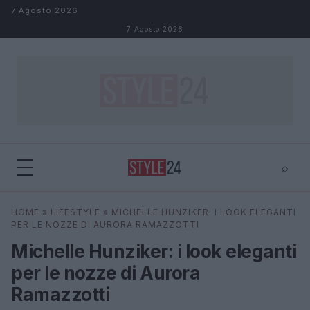
Salta al contenuto
7 Agosto 2026
7 Agosto 2026
⌕
×
⌕
HOME
»
LIFESTYLE
»
MICHELLE HUNZIKER: I LOOK ELEGANTI
Cerca
PER LE NOZZE DI AURORA RAMAZZOTTI
Michelle Hunziker: i look eleganti
per le nozze di Aurora
Ramazzotti