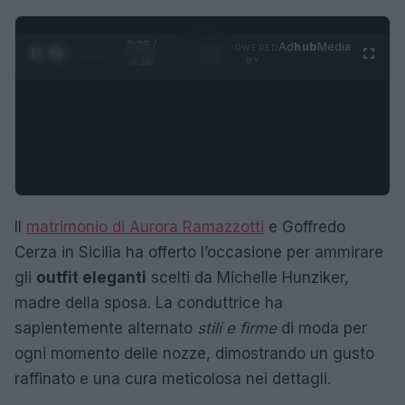
0:29 /
Ad
hub
Media
POWERED
1
/
4
3:16
BY
Il
matrimonio di Aurora Ramazzotti
e Goffredo
Cerza in Sicilia ha offerto l’occasione per ammirare
gli
outfit eleganti
scelti da Michelle Hunziker,
madre della sposa. La conduttrice ha
sapientemente alternato
stili e firme
di moda per
ogni momento delle nozze, dimostrando un gusto
raffinato e una cura meticolosa nei dettagli.