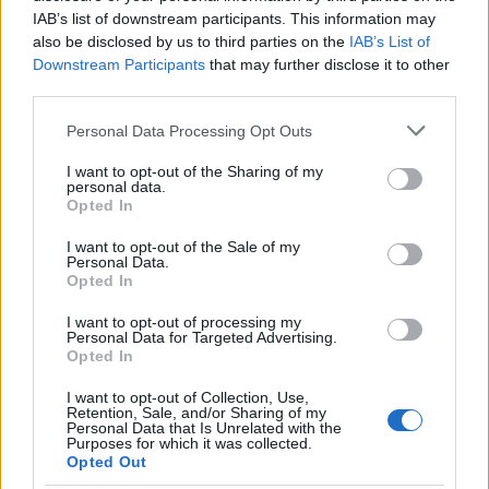
IAB’s list of downstream participants. This information may
also be disclosed by us to third parties on the
IAB’s List of
Downstream Participants
that may further disclose it to other
third parties.
Please note that this website/app uses one or more Google
Personal Data Processing Opt Outs
services and may gather and store information including but
not limited to your visit or usage behaviour. You may click to
I want to opt-out of the Sharing of my
personal data.
grant or deny consent to Google and its third-party tags to
Opted In
use your data for below specified purposes in below Google
consent section.
I want to opt-out of the Sale of my
Continua a leggere
Personal Data.
Opted In
LIFESTYLE
I want to opt-out of processing my
Personal Data for Targeted Advertising.
Opted In
I want to opt-out of Collection, Use,
Retention, Sale, and/or Sharing of my
Personal Data that Is Unrelated with the
Purposes for which it was collected.
Opted Out