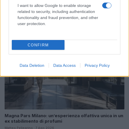
I want to allow Google to enable storage
Look da ufficio estate 2026: consigli per un
related to security, including authentication
abbigliamento fresco e professionale
functionality and fraud prevention, and other
Cristian Castiglioni · 7 Ago 2026
user protection.
LIFESTYLE
CONFIRM
Data Deletion
Data Access
Privacy Policy
Magna Pars Milano: un’esperienza olfattiva unica in un
ex stabilimento di profumi
Matteo Pellegrino · 7 Ago 2026