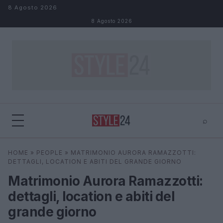
Salta al contenuto
8 Agosto 2026
8 Agosto 2026
⌕
×
⌕
HOME
»
PEOPLE
»
MATRIMONIO AURORA RAMAZZOTTI:
Cerca
DETTAGLI, LOCATION E ABITI DEL GRANDE GIORNO
Matrimonio Aurora Ramazzotti:
dettagli, location e abiti del
grande giorno