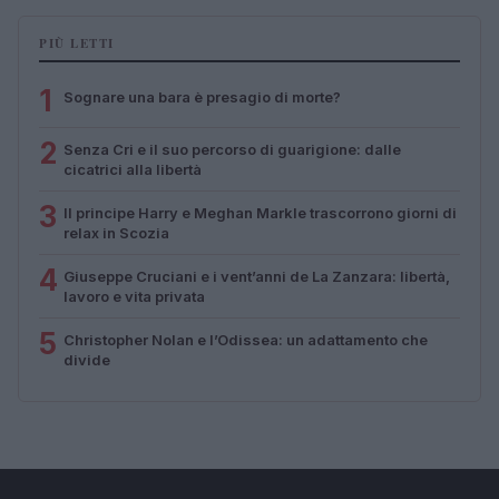
PIÙ LETTI
1
Sognare una bara è presagio di morte?
2
Senza Cri e il suo percorso di guarigione: dalle
cicatrici alla libertà
3
Il principe Harry e Meghan Markle trascorrono giorni di
relax in Scozia
4
Giuseppe Cruciani e i vent’anni de La Zanzara: libertà,
lavoro e vita privata
5
Christopher Nolan e l’Odissea: un adattamento che
divide