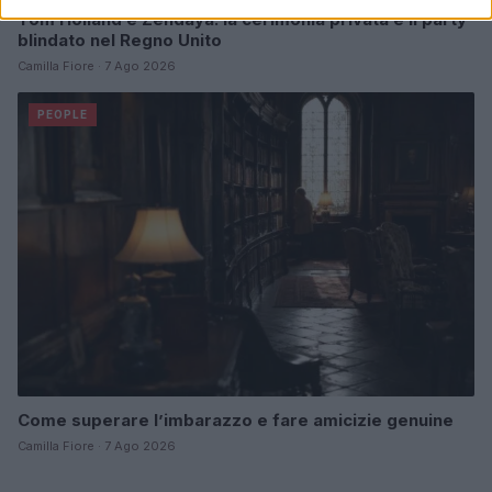
Tom Holland e Zendaya: la cerimonia privata e il party
blindato nel Regno Unito
Camilla Fiore · 7 Ago 2026
PEOPLE
Come superare l’imbarazzo e fare amicizie genuine
Camilla Fiore · 7 Ago 2026