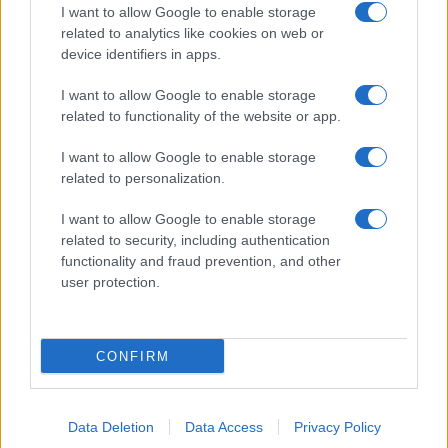
I want to allow Google to enable storage
related to analytics like cookies on web or
device identifiers in apps.
I want to allow Google to enable storage
Senza Cri e il suo percorso di guarigione: dalle
related to functionality of the website or app.
cicatrici alla libertà
Cristian Castiglioni · 8 Ago 2026
I want to allow Google to enable storage
related to personalization.
PEOPLE
I want to allow Google to enable storage
related to security, including authentication
functionality and fraud prevention, and other
user protection.
CONFIRM
Data Deletion
Data Access
Privacy Policy