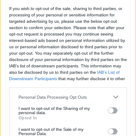
Matteo Pellegrino ha organizzato una sfilata
If you wish to opt-out of the sale, sharing to third parties, or
pop-up nei vicoli del Quartieri Spagnoli per
processing of your personal or sensitive information for
promuovere giovani designer; è editorialista
targeted advertising by us, please use the below opt-out
moda che cura rubriche su artigianato e
section to confirm your selection. Please note that after your
tendenze locali. Nato a Napoli, conserva
opt-out request is processed you may continue seeing
bozze di pattern e appunti presi nelle sartorie
interest-based ads based on personal information utilized by
di via Toledo.
us or personal information disclosed to third parties prior to
your opt-out. You may separately opt-out of the further
disclosure of your personal information by third parties on the
IAB’s list of downstream participants. This information may
also be disclosed by us to third parties on the
IAB’s List of
Downstream Participants
that may further disclose it to other
third parties.
Please note that this website/app uses one or more Google
Personal Data Processing Opt Outs
services and may gather and store information including but
not limited to your visit or usage behaviour. You may click to
I want to opt-out of the Sharing of my
personal data.
grant or deny consent to Google and its third-party tags to
Opted In
use your data for below specified purposes in below Google
consent section.
I want to opt-out of the Sale of my
Personal Data.