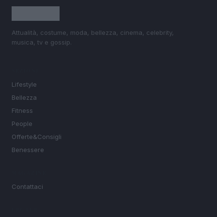
Attualità, costume, moda, bellezza, cinema, celebrity,
musica, tv e gossip.
SEZIONI
Lifestyle
Bellezza
Fitness
People
Offerte&Consigli
Benessere
MAGAZINE
Contattaci
LEGALE