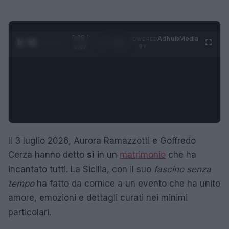
0:29 /
Ad
hub
Media
POWERED
1
/
4
1:47
BY
Il 3 luglio 2026, Aurora Ramazzotti e Goffredo
Cerza hanno detto
sì
in un
matrimonio
che ha
incantato tutti. La Sicilia, con il suo
fascino senza
tempo
ha fatto da cornice a un evento che ha unito
amore, emozioni e dettagli curati nei minimi
particolari.