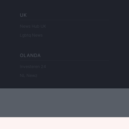
UK
News Hub UK
Lgbtq News
OLANDA
Investeren 24
NL Newz