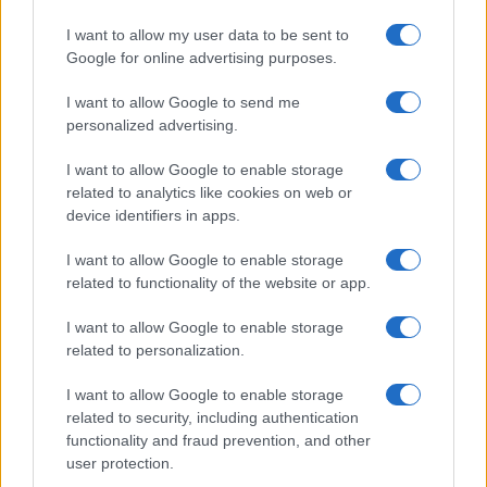
una pausa acqua con skyline alle spalle. Ogni
I want to allow my user data to be sent to
scatto racconta cura e relazione; lo stile, in questo
Google for online advertising purposes.
contesto, è la forma visibile della comodità. Con
una pianificazione consapevole e una check-list
I want to allow Google to send me
personalized advertising.
intelligente, il viaggio rimane elegante, il pet
sereno e i ricordi pieni di luce.
I want to allow Google to enable storage
related to analytics like cookies on web or
device identifiers in apps.
AUTORE
I want to allow Google to enable storage
Matteo Pellegrino
related to functionality of the website or app.
Matteo Pellegrino ha organizzato una sfilata
I want to allow Google to enable storage
pop-up nei vicoli del Quartieri Spagnoli per
related to personalization.
promuovere giovani designer; è editorialista
moda che cura rubriche su artigianato e
I want to allow Google to enable storage
tendenze locali. Nato a Napoli, conserva
related to security, including authentication
bozze di pattern e appunti presi nelle sartorie
functionality and fraud prevention, and other
di via Toledo.
user protection.