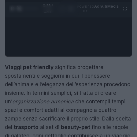
0:29 /
Ad
hub
Media
POWERED
1
/
4
1:47
BY
Viaggi pet friendly
significa progettare
spostamenti e soggiorni in cui il benessere
dell’animale e l’eleganza dell’esperienza procedono
insieme. In termini semplici, si tratta di creare
un’
organizzazione armonica
che contempli tempi,
spazi e comfort adatti al compagno a quattro
zampe senza sacrificare il proprio stile. Dalla scelta
del
trasporto
al set di
beauty-pet
fino alle regole
di galateo, ogni dettaglio contribuisce a un viaggio