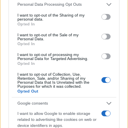
ritorno.
Please note that this website/app uses one or more Google
Personal Data Processing Opt Outs
services and may gather and store information including but
not limited to your visit or usage behaviour. You may click to
I want to opt-out of the Sharing of my
Soluzioni instagrammabili: bellezza che
personal data.
grant or deny consent to Google and its third-party tags to
Opted In
funziona
use your data for below specified purposes in below Google
consent section.
I want to opt-out of the Sale of my
Un’immagine armoniosa nasce dalla coerenza
Personal Data.
Opted In
visiva e dalla luce. Si prediligono location con
texture
naturali (legno, pietra, verde) e luce
I want to opt-out of processing my
Personal Data for Targeted Advertising.
morbida; si colloca il pet su superfici comode e si
Opted In
evita di forzare pose. Una bandana monocroma o
I want to opt-out of Collection, Use,
un cappottino essenziale danno carattere senza
Retention, Sale, and/or Sharing of my
Personal Data that Is Unrelated with the
dominare. Intorno, si limitano gli elementi a pochi
Purposes for which it was collected.
Opted Out
oggetti funzionali, come la
borraccia
di design o la
cuccia travel in feltro.
Google consents
I want to allow Google to enable storage
Per narrazioni rapide: un primo piano del naso dopo
related to advertising like cookies on web or
la spazzolata, un dettaglio dei passi sul selciato,
device identifiers in apps.