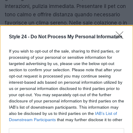
interazioni, pulizia immediata. Presentare il pet con
tono calmo e offrire distanza quando necessario
favorisce un clima sereno. Nelle sale colazione o in
lounge dove è permesso, si sceglie un angolo
Style 24 -
Do Not Process My Personal Information
discreto, si prepara un
telo
dedicato e si evita di far
salire l’animale su sedie o divani condivisi, a meno
If you wish to opt-out of the sale, sharing to third parties, or
che sia esplicitamente consentito.
processing of your personal or sensitive information for
targeted advertising by us, please use the below opt-out
La gestione dei rumori è un altro caposaldo: una
section to confirm your selection. Please note that after your
opt-out request is processed you may continue seeing
sessione breve di
sniffing
prima di entrare in
interest-based ads based on personal information utilized by
ambienti chiusi riduce l’irrequietezza. In ascensore,
us or personal information disclosed to third parties prior to
si lascia uscire prima chi è dentro; in taxi, si
your opt-out. You may separately opt-out of the further
disclosure of your personal information by third parties on the
protegge il sedile con un telo rapido. Piccoli gesti,
IAB’s list of downstream participants. This information may
come ringraziare il personale che accoglie il pet e
also be disclosed by us to third parties on the
IAB’s List of
mantenere il corridoio libero da giochi, comunicano
Downstream Participants
that may further disclose it to other
third parties.
attenzione e rendono più semplice ogni successivo