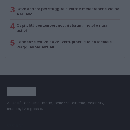
3
Dove andare per sfuggire all’afa: 5 mete fresche vicino
a Milano
4
Ospitalità contemporanea: ristoranti, hotel e rituali
estivi
5
Tendenze estive 2026: zero-proof, cucina locale e
viaggi esperienziali
Attualità, costume, moda, bellezza, cinema, celebrity,
musica, tv e gossip.
SEZIONI