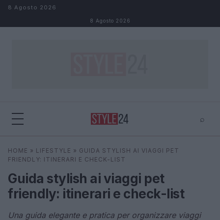
Salta al contenuto
8 Agosto 2026
8 Agosto 2026
⌕
×
⌕
HOME
»
LIFESTYLE
»
GUIDA STYLISH AI VIAGGI PET
Cerca
FRIENDLY: ITINERARI E CHECK-LIST
Guida stylish ai viaggi pet
friendly: itinerari e check-list
Una guida elegante e pratica per organizzare viaggi