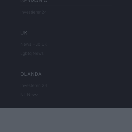
GERMANIA
Investieren24
UK
News Hub UK
Lgbtq News
OLANDA
Investeren 24
NL Newz