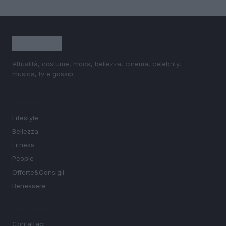
Attualità, costume, moda, bellezza, cinema, celebrity,
musica, tv e gossip.
SEZIONI
Lifestyle
Bellezza
Fitness
People
Offerte&Consigli
Benessere
MAGAZINE
Contattaci