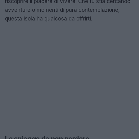
riscoprire il piacere di vivere. Che tu stia cercando
avventure o momenti di pura contemplazione,
questa isola ha qualcosa da offrirti.
Le spiagge da non perdere