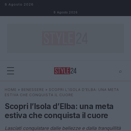
Salta al contenuto
8 Agosto 2026
8 Agosto 2026
⌕
×
⌕
HOME
»
BENESSERE
»
SCOPRI L’ISOLA D’ELBA: UNA META
Cerca
ESTIVA CHE CONQUISTA IL CUORE
Scopri l’Isola d’Elba: una meta
estiva che conquista il cuore
Lasciati conquistare dalle bellezze e dalla tranquillità