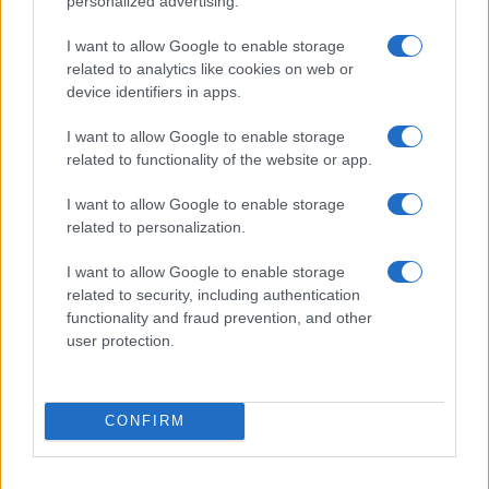
personalized advertising.
I want to allow Google to enable storage
Mind-cooling in città: routine elegante da 10 minuti per
related to analytics like cookies on web or
mente fresca senza rovinare il make-up
device identifiers in apps.
Beatrice Bonaventura · 7 Ago 2026
I want to allow Google to enable storage
BENESSERE
related to functionality of the website or app.
I want to allow Google to enable storage
related to personalization.
I want to allow Google to enable storage
related to security, including authentication
functionality and fraud prevention, and other
user protection.
CONFIRM
Rituali di energia femminile per autostima ed
equilibrio