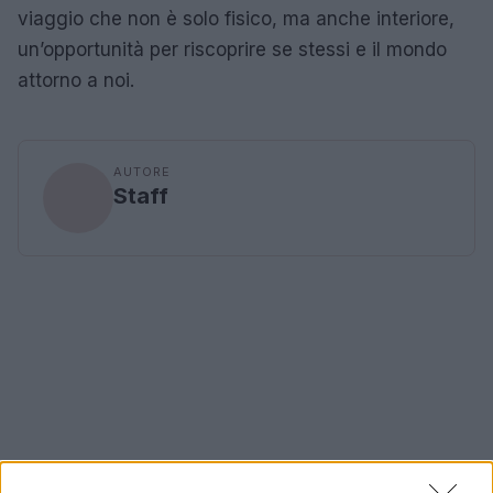
viaggio che non è solo fisico, ma anche interiore,
un’opportunità per riscoprire se stessi e il mondo
attorno a noi.
AUTORE
Staff