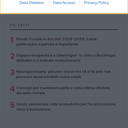
Matteo Pellegrino · 7 Ago 2026
Data Deletion
Data Access
Privacy Policy
PIÙ LETTI
1
Bando Scuola in Ascolto 2026-2029: come
partecipare e perché è importante
2
Digiuno terapeutico a Überlingen: la clinica Buchinger
Wilhelmi e il metodo rivoluzionario
3
Neuropsichiatra: perché i minori tra 14 e 18 anni non
possono essere trattati come adulti
4
Consigli per mantenere pelle e zona intima idratate
durante l’estate
5
Guida sensoriale: note aromatiche per focalizzazione,
relax e buonumore