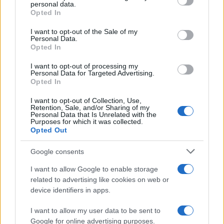
personal data.
grant or deny consent to Google and its third-party tags to
Opted In
use your data for below specified purposes in below Google
consent section.
I want to opt-out of the Sale of my
Personal Data.
Opted In
I want to opt-out of processing my
Personal Data for Targeted Advertising.
Opted In
I want to opt-out of Collection, Use,
Retention, Sale, and/or Sharing of my
Personal Data that Is Unrelated with the
Purposes for which it was collected.
Opted Out
Google consents
I want to allow Google to enable storage
Continua a leggere
related to advertising like cookies on web or
device identifiers in apps.
LIFESTYLE
I want to allow my user data to be sent to
Google for online advertising purposes.