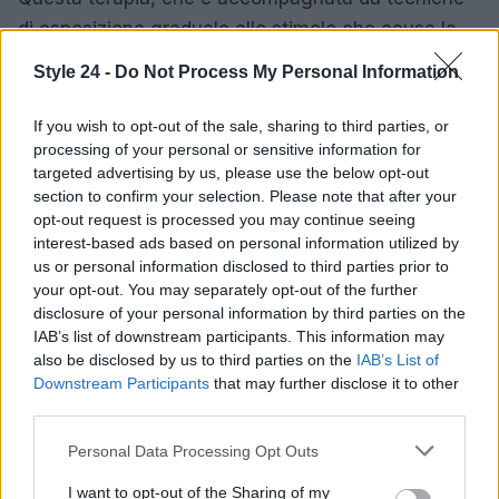
di esposizione graduale allo stimolo che causa la
fobia, ti aiuterà a trasformare anche il
Style 24 -
Do Not Process My Personal Information
comportamento di evitamento. E, naturalmente, le
tecniche di rilassamento sono sempre consigliate
If you wish to opt-out of the sale, sharing to third parties, or
processing of your personal or sensitive information for
per
targeted advertising by us, please use the below opt-out
section to confirm your selection. Please note that after your
ridurre l’ansia e il nervosismo.
opt-out request is processed you may continue seeing
interest-based ads based on personal information utilized by
us or personal information disclosed to third parties prior to
your opt-out. You may separately opt-out of the further
AUTORE
disclosure of your personal information by third parties on the
Redazione di style24
IAB’s list of downstream participants. This information may
also be disclosed by us to third parties on the
IAB’s List of
Downstream Participants
that may further disclose it to other
third parties.
Please note that this website/app uses one or more Google
Personal Data Processing Opt Outs
services and may gather and store information including but
not limited to your visit or usage behaviour. You may click to
I want to opt-out of the Sharing of my