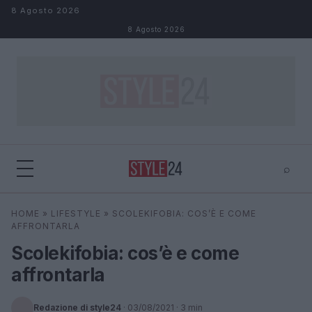
Salta al contenuto
8 Agosto 2026
8 Agosto 2026
⌕
×
⌕
HOME
»
LIFESTYLE
»
SCOLEKIFOBIA: COS’È E COME
Cerca
AFFRONTARLA
Scolekifobia: cos’è e come
affrontarla
Redazione di style24
·
03/08/2021
· 3 min