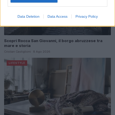
Data Deletion
Data Access
Privacy Policy
Scopri Rocca San Giovanni, il borgo abruzzese tra
mare e storia
Cristian Castiglioni · 8 Ago 2026
LIFESTYLE