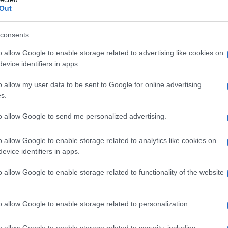
estare attenzione è se i petali dei fiori diventano
Out
no la
sensibilità
, in questo caso la tua. Fate
 secchi perché significa che sarà il vostro
consents
ne che amate di più. Forse
sei critico nei
o allow Google to enable storage related to advertising like cookies on
evice identifiers in apps.
o allow my user data to be sent to Google for online advertising
ni in base al fiore che sogni
s.
to allow Google to send me personalized advertising.
 il tipo di fiore che si sogna acquista
garofani
parlano della vostra vita
o allow Google to enable storage related to analytics like cookies on
one, di una storia d’amore inaspettata, ma anche
evice identifiers in apps.
iali. Osservate anche il colore delle rose e dei
o allow Google to enable storage related to functionality of the website
tevi a vivere
avventure appassionate
, mentre
sulla
sincerità
che circonda la vostra vita.
o allow Google to enable storage related to personalization.
o allow Google to enable storage related to security, including