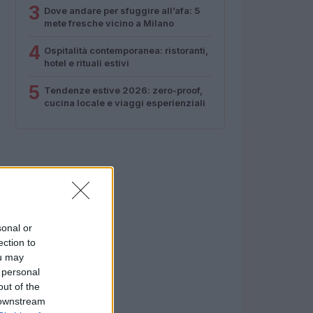
3
Dove andare per sfuggire all’afa: 5
mete fresche vicino a Milano
4
Ospitalità contemporanea: ristoranti,
hotel e rituali estivi
5
Tendenze estive 2026: zero-proof,
cucina locale e viaggi esperienziali
sonal or
ection to
ou may
 personal
out of the
 downstream