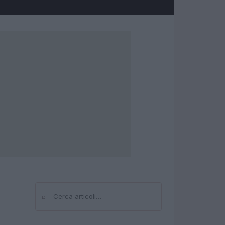
⌕
Cerca