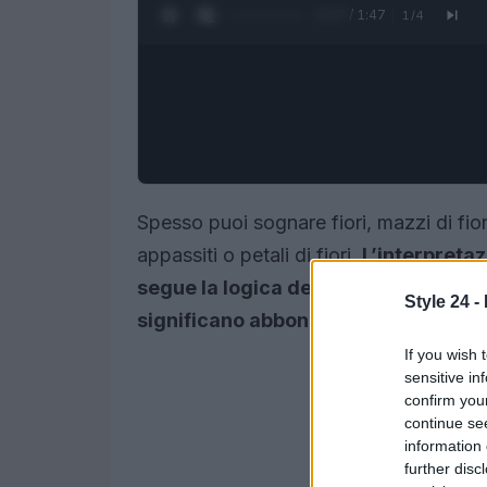
0:28 / 1:47
1
/
4
Spesso puoi sognare fiori, mazzi di fio
appassiti o petali di fiori.
L’interpretaz
segue la logica della bellezza rispetto
Style 24 -
significano abbondanza e felicità.
If you wish 
sensitive in
confirm you
continue se
information 
further disc