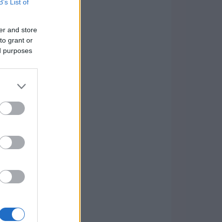
B’s List of
er and store
to grant or
ed purposes