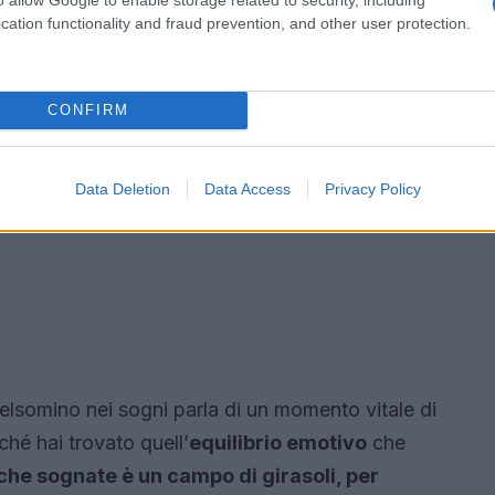
cation functionality and fraud prevention, and other user protection.
CONFIRM
Data Deletion
Data Access
Privacy Policy
l gelsomino nei sogni parla di un momento vitale di
ché hai trovato quell’
equilibrio emotivo
che
che sognate è un campo di girasoli, per