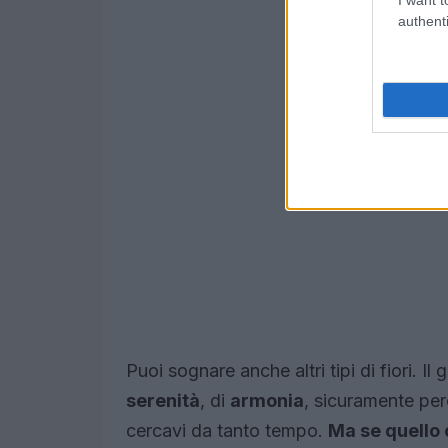
authenti
Puoi sognare anche altri tipi di fiori. I
serenità
, di
armonia
, sicuramente per
cercavi da tanto tempo.
Ma se quello 