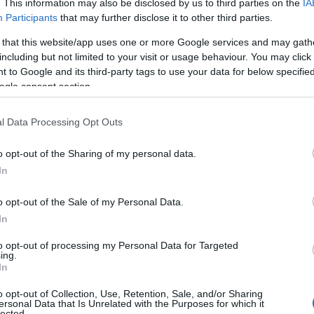
. This information may also be disclosed by us to third parties on the
IA
Participants
that may further disclose it to other third parties.
 that this website/app uses one or more Google services and may gath
including but not limited to your visit or usage behaviour. You may click 
 to Google and its third-party tags to use your data for below specifi
ogle consent section.
l Data Processing Opt Outs
o opt-out of the Sharing of my personal data.
In
a di
nuove opportunità di lavoro
, aumento di
o opt-out of the Sale of my Personal Data.
engono annunciate in quei sogni in cui i fiori
In
 o quando si sognano fiori che crescono
to opt-out of processing my Personal Data for Targeted
ing.
, se sogni fiori appassiti, puoi immaginare un
In
usioni
in amore, nel lavoro o con gli amici.
o opt-out of Collection, Use, Retention, Sale, and/or Sharing
ersonal Data that Is Unrelated with the Purposes for which it
lected.