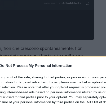
Ad
hub
Media
POWERED BY
ri, fiori che crescono spontaneamente, fiori
ione dei sogni con i fiori varia molto, ma
 alla sterilità.
I mazzi di fiori freschi spesso
Do Not Process My Personal Information
to opt-out of the sale, sharing to third parties, or processing of your per
formation for targeted advertising by us, please use the below opt-out s
r selection. Please note that after your opt-out request is processed y
eing interest-based ads based on personal information utilized by us or
disclosed to third parties prior to your opt-out. You may separately opt-
losure of your personal information by third parties on the IAB’s list of