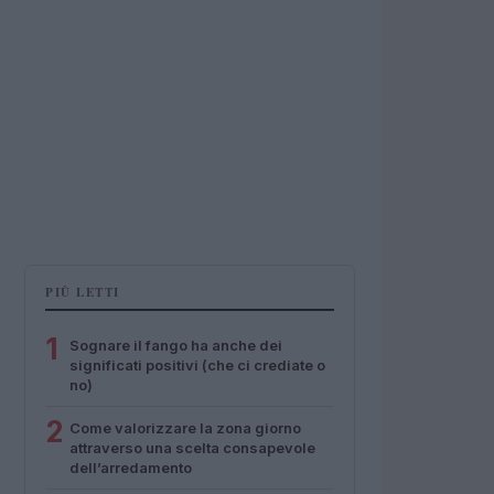
PIÙ LETTI
1
Sognare il fango ha anche dei
significati positivi (che ci crediate o
no)
2
Come valorizzare la zona giorno
attraverso una scelta consapevole
dell’arredamento