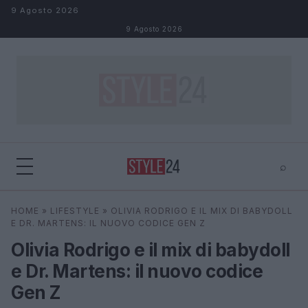
Salta al contenuto
9 Agosto 2026
9 Agosto 2026
⌕
×
⌕
HOME
»
LIFESTYLE
»
OLIVIA RODRIGO E IL MIX DI BABYDOLL
Cerca
E DR. MARTENS: IL NUOVO CODICE GEN Z
Olivia Rodrigo e il mix di babydoll
e Dr. Martens: il nuovo codice
Gen Z