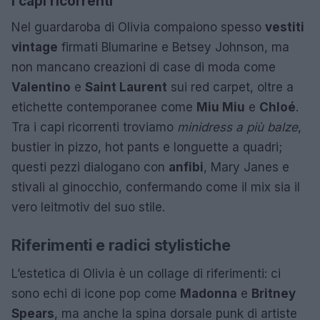
I capi ricorrenti
Nel guardaroba di Olivia compaiono spesso
vestiti
vintage
firmati Blumarine e Betsey Johnson, ma
non mancano creazioni di case di moda come
Valentino
e
Saint Laurent
sui red carpet, oltre a
etichette contemporanee come
Miu Miu
e
Chloé
.
Tra i capi ricorrenti troviamo
minidress a più balze
,
bustier in pizzo, hot pants e longuette a quadri;
questi pezzi dialogano con
anfibi
, Mary Janes e
stivali al ginocchio, confermando come il mix sia il
vero leitmotiv del suo stile.
Riferimenti e radici stylistiche
L’estetica di Olivia è un collage di riferimenti: ci
sono echi di icone pop come
Madonna
e
Britney
Spears
, ma anche la spina dorsale punk di artiste