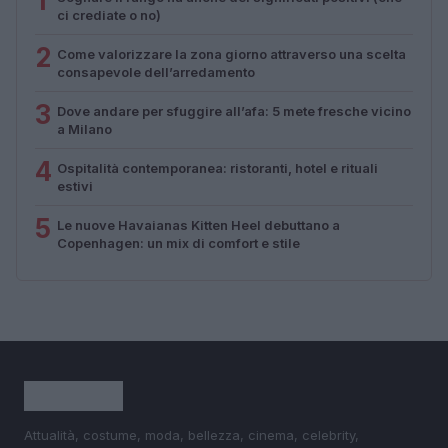
1
ci crediate o no)
2
Come valorizzare la zona giorno attraverso una scelta
consapevole dell’arredamento
3
Dove andare per sfuggire all’afa: 5 mete fresche vicino
a Milano
4
Ospitalità contemporanea: ristoranti, hotel e rituali
estivi
5
Le nuove Havaianas Kitten Heel debuttano a
Copenhagen: un mix di comfort e stile
Attualità, costume, moda, bellezza, cinema, celebrity,