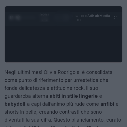
0:29 /
Ad
hub
Media
POWERED
1
/
4
3:16
BY
Negli ultimi mesi Olivia Rodrigo si è consolidata
come punto di riferimento per un’estetica che
fonde delicatezza e attitudine rock. Il suo
guardaroba alterna
abiti in stile lingerie
e
babydoll
a capi dall’animo più rude come
anfibi
e
shorts in pelle, creando contrasti che sono
diventati la sua cifra. Questo bilanciamento, curato