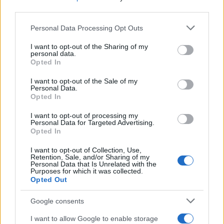
third parties.
sul campo e conserva il biglietto di quella
partita come prova della svolta.
Please note that this website/app uses one or more Google
Personal Data Processing Opt Outs
services and may gather and store information including but
not limited to your visit or usage behaviour. You may click to
I want to opt-out of the Sharing of my
personal data.
grant or deny consent to Google and its third-party tags to
Opted In
use your data for below specified purposes in below Google
consent section.
I want to opt-out of the Sale of my
Personal Data.
Opted In
I want to opt-out of processing my
Personal Data for Targeted Advertising.
Opted In
I want to opt-out of Collection, Use,
Retention, Sale, and/or Sharing of my
Personal Data that Is Unrelated with the
Purposes for which it was collected.
Opted Out
Google consents
I want to allow Google to enable storage