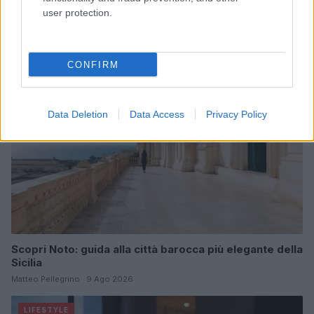
credibile e glam
user protection.
Camilla Fiore · 9 Ago 2026
LIFESTYLE
CONFIRM
Data Deletion
Data Access
Privacy Policy
Scopri Noto: guida alla città barocca più elegante della
Sicilia
Matteo Pellegrino · 9 Ago 2026
LIFESTYLE