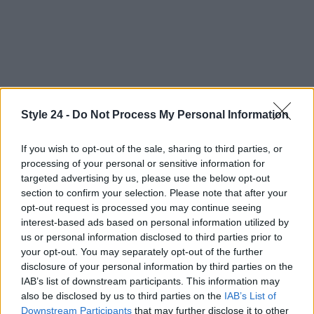
Style 24 -
Do Not Process My Personal Information
If you wish to opt-out of the sale, sharing to third parties, or
processing of your personal or sensitive information for
targeted advertising by us, please use the below opt-out
section to confirm your selection. Please note that after your
opt-out request is processed you may continue seeing
AUTORE
interest-based ads based on personal information utilized by
Ilaria Mauri
us or personal information disclosed to third parties prior to
your opt-out. You may separately opt-out of the further
Ilaria Mauri, bolognese, decise di seguire il
disclosure of your personal information by third parties on the
giornalismo sportivo dopo una notte al
IAB’s list of downstream participants. This information may
Dall'Ara durante una partita decisiva: oggi
also be disclosed by us to third parties on the
IAB’s List of
coordina le pagine di competizioni e
Downstream Participants
that may further disclose it to other
commenti. In redazione predilige reportage