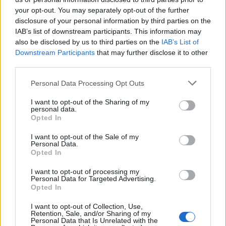
your opt-out. You may separately opt-out of the further
disclosure of your personal information by third parties on the
IAB’s list of downstream participants. This information may
AUTORE
Francesca Galli
also be disclosed by us to third parties on the
IAB’s List of
Downstream Participants
that may further disclose it to other
Francesca Galli, fiorentina con formazione
third parties.
bancaria, prese la decisione di cambiare
carriera dopo un convegno a Palazzo
Please note that this website/app uses one or more Google
Personal Data Processing Opt Outs
Vecchio: oggi cura analisi di mercati e
services and may gather and store information including but
colonne su risparmio e investimenti. In
not limited to your visit or usage behaviour. You may click to
I want to opt-out of the Sharing of my
personal data.
redazione propone linee editoriali attente alla
grant or deny consent to Google and its third-party tags to
Opted In
trasparenza e conserva l'agenda del primo
use your data for below specified purposes in below Google
impiego in banca.
consent section.
I want to opt-out of the Sale of my
Personal Data.
Opted In
I want to opt-out of processing my
Personal Data for Targeted Advertising.
Opted In
I want to opt-out of Collection, Use,
Retention, Sale, and/or Sharing of my
Personal Data that Is Unrelated with the