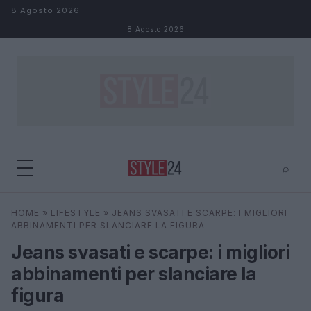
Salta al contenuto
8 Agosto 2026
8 Agosto 2026
⌕
×
⌕
HOME
»
LIFESTYLE
»
JEANS SVASATI E SCARPE: I MIGLIORI
Cerca
ABBINAMENTI PER SLANCIARE LA FIGURA
Jeans svasati e scarpe: i migliori
abbinamenti per slanciare la
figura