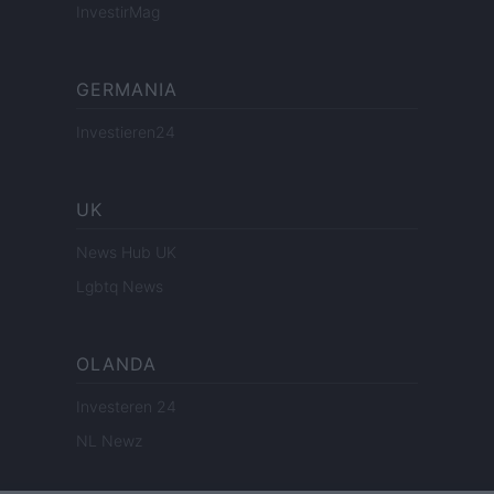
InvestirMag
GERMANIA
Investieren24
UK
News Hub UK
Lgbtq News
OLANDA
Investeren 24
NL Newz