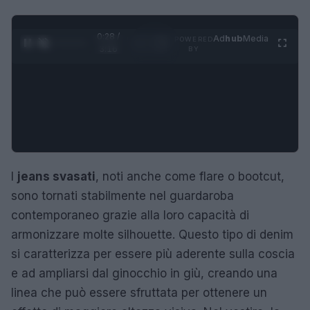
0:29 /
Ad
hub
Media
POWERED
1
/
4
3:16
BY
I
jeans svasati
, noti anche come flare o bootcut,
sono tornati stabilmente nel guardaroba
contemporaneo grazie alla loro capacità di
armonizzare molte silhouette. Questo tipo di denim
si caratterizza per essere più aderente sulla coscia
e ad ampliarsi dal ginocchio in giù, creando una
linea che può essere sfruttata per ottenere un