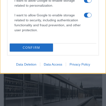
I want to allow Google to enable storage
related to personalization.
I want to allow Google to enable storage
related to security, including authentication
functionality and fraud prevention, and other
user protection.
CONFIRM
Sri Lanka: itinerari tra spiritualità, architettura e
spiagge paradisiache
Matteo Pellegrino · 8 Ago 2026
Data Deletion
Data Access
Privacy Policy
LIFESTYLE