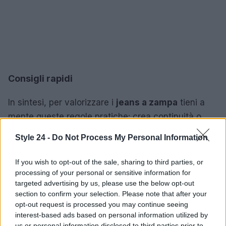
Consigli rapidi
In sintesi, per valorizzare i
jeans a zampa
tieni a
mente queste regole pratiche: crea continuità o
contrasto mirato tra orlo e scarpa, gioca con la
Style 24 -
Do Not Process My Personal Information
linea della punta per allungare visivamente, scegli
top che segnalino il punto vita e seleziona materiali
If you wish to opt-out of the sale, sharing to third parties, or
che mantengano la forma. Con pochi
processing of your personal or sensitive information for
targeted advertising by us, please use the below opt-out
aggiustamenti è possibile passare dal giorno alla
section to confirm your selection. Please note that after your
sera mantenendo sempre un effetto slanciato e
opt-out request is processed you may continue seeing
moderno.
interest-based ads based on personal information utilized by
us or personal information disclosed to third parties prior to