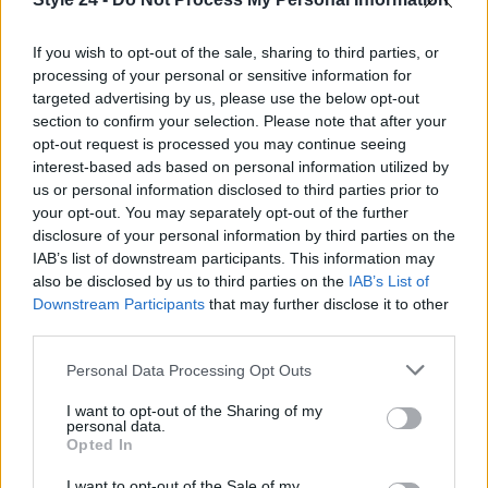
If you wish to opt-out of the sale, sharing to third parties, or
processing of your personal or sensitive information for
targeted advertising by us, please use the below opt-out
section to confirm your selection. Please note that after your
In sintesi, l’edizione 2026 della
Biennale di
opt-out request is processed you may continue seeing
Venezia
è emersa come un crocevia di mostre,
interest-based ads based on personal information utilized by
us or personal information disclosed to third parties prior to
incontri sociali e dichiarazioni pubbliche. Tra feste,
your opt-out. You may separately opt-out of the further
after-hours
e appuntamenti istituzionali l’evento ha
disclosure of your personal information by third parties on the
dimostrato la propria capacità di essere al tempo
IAB’s list of downstream participants. This information may
also be disclosed by us to third parties on the
IAB’s List of
stesso vetrina internazionale dell’
arte
e
Downstream Participants
that may further disclose it to other
palcoscenico di riflessioni su temi globali come la
third parties.
pace
, la libertà e il ruolo delle istituzioni culturali nel
Please note that this website/app uses one or more Google
Personal Data Processing Opt Outs
dialogo pubblico.
services and may gather and store information including but
not limited to your visit or usage behaviour. You may click to
I want to opt-out of the Sharing of my
personal data.
grant or deny consent to Google and its third-party tags to
Opted In
use your data for below specified purposes in below Google
AUTORE
consent section.
I want to opt-out of the Sale of my