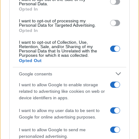
Roberta Bonaventura
Personal Data.
Opted In
Roberta Bonaventura è stata sul posto al
crollo di una banchina genovese per
I want to opt-out of processing my
coordinare il live, affermando una linea
Personal Data for Targeted Advertising.
editoriale di tempestività verificata. Inviata per
Opted In
breaking news, porta con sé un dettaglio
I want to opt-out of Collection, Use,
personale: un distintivo ricevuto dalla sala
Retention, Sale, and/or Sharing of my
stampa del Porto Antico.
Personal Data that Is Unrelated with the
Purposes for which it was collected.
Opted Out
Google consents
I want to allow Google to enable storage
related to advertising like cookies on web or
device identifiers in apps.
I want to allow my user data to be sent to
Google for online advertising purposes.
I want to allow Google to send me
personalized advertising.