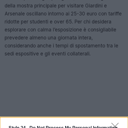
della mostra principale per visitare Giardini e
Arsenale oscillano intorno ai 25-30 euro con tariffe
ridotte per studenti e over 65. Per chi desidera
esplorare con calma l’esposizione è consigliabile
prevedere almeno una giornata intera,
considerando anche i tempi di spostamento tra le
sedi espositive e gli eventi collaterali.
Style 24 -
Do Not Process My Personal Information