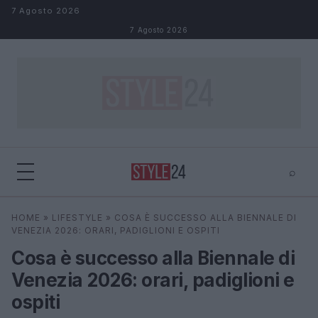
Salta al contenuto
7 Agosto 2026
7 Agosto 2026
⌕
×
⌕
HOME
»
LIFESTYLE
»
COSA È SUCCESSO ALLA BIENNALE DI
Cerca
VENEZIA 2026: ORARI, PADIGLIONI E OSPITI
Cosa è successo alla Biennale di
Venezia 2026: orari, padiglioni e
ospiti