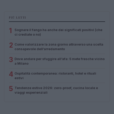
PIÙ LETTI
1
Sognare il fango ha anche dei significati positivi (che
ci crediate o no)
2
Come valorizzare la zona giorno attraverso una scelta
consapevole dell’arredamento
3
Dove andare per sfuggire all’afa: 5 mete fresche vicino
a Milano
4
Ospitalità contemporanea: ristoranti, hotel e rituali
estivi
5
Tendenze estive 2026: zero-proof, cucina locale e
viaggi esperienziali