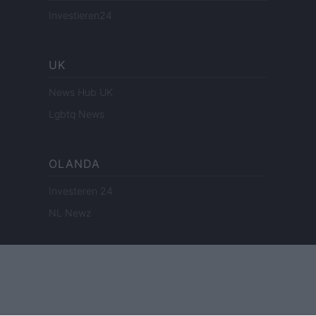
Investieren24
UK
News Hub UK
Lgbtq News
OLANDA
Investeren 24
NL Newz