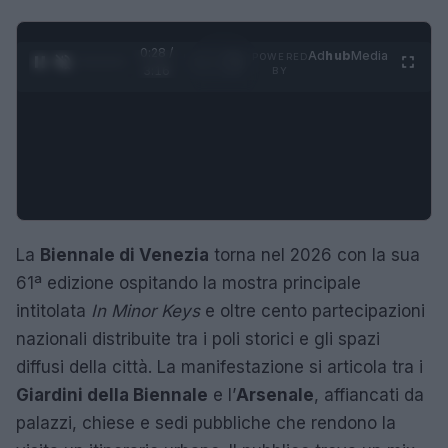
0:29 /
Ad
hub
Media
POWERED
1
/
4
3:16
BY
La
Biennale di Venezia
torna nel 2026 con la sua
61ª edizione ospitando la mostra principale
intitolata
In Minor Keys
e oltre cento partecipazioni
nazionali distribuite tra i poli storici e gli spazi
diffusi della città. La manifestazione si articola tra i
Giardini della Biennale
e l’
Arsenale
, affiancati da
palazzi, chiese e sedi pubbliche che rendono la