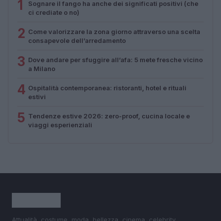
1
Sognare il fango ha anche dei significati positivi (che
ci crediate o no)
2
Come valorizzare la zona giorno attraverso una scelta
consapevole dell’arredamento
3
Dove andare per sfuggire all’afa: 5 mete fresche vicino
a Milano
4
Ospitalità contemporanea: ristoranti, hotel e rituali
estivi
5
Tendenze estive 2026: zero-proof, cucina locale e
viaggi esperienziali
Attualità, costume, moda, bellezza, cinema, celebrity,