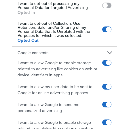
promuove reportage su mobilità sostenibile e
I want to opt-out of processing my
Personal Data for Targeted Advertising.
porta con sé una mappa tascabile dei vicoli
Opted In
bolognesi come talismano professionale.
I want to opt-out of Collection, Use,
Retention, Sale, and/or Sharing of my
Personal Data that Is Unrelated with the
Purposes for which it was collected.
Opted Out
Google consents
I want to allow Google to enable storage
related to advertising like cookies on web or
device identifiers in apps.
I want to allow my user data to be sent to
Google for online advertising purposes.
I want to allow Google to send me
personalized advertising.
I want to allow Google to enable storage
related to analytics like cookies on web or