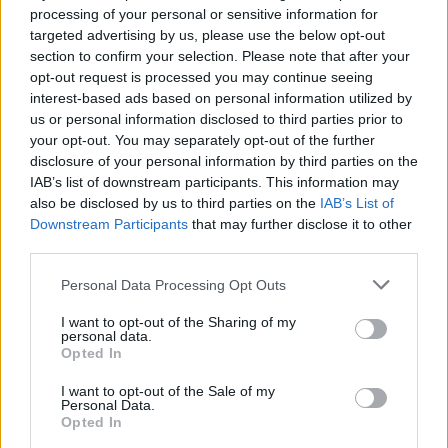
processing of your personal or sensitive information for
targeted advertising by us, please use the below opt-out
In conclusione, la conferma della sfilata a
Roma
section to confirm your selection. Please note that after your
aggiunge un capitolo significativo alla narrativa
opt-out request is processed you may continue seeing
della maison, trasformando una data nel calendario
interest-based ads based on personal information utilized by
us or personal information disclosed to third parties prior to
in un momento simbolico: la Métiers d’Art del 2
your opt-out. You may separately opt-out of the further
dicembre 2026 viene così posta sotto i riflettori
disclosure of your personal information by third parties on the
come prima passerella italiana dell’era Blazy, un
IAB’s list of downstream participants. This information may
also be disclosed by us to third parties on the
IAB’s List of
evento che promette di mettere al centro
arte
Downstream Participants
that may further disclose it to other
sartoriale
, contesto urbano e visibilità globale.
third parties.
Please note that this website/app uses one or more Google
Personal Data Processing Opt Outs
services and may gather and store information including but
not limited to your visit or usage behaviour. You may click to
I want to opt-out of the Sharing of my
AUTORE
personal data.
Beatrice Beretta
grant or deny consent to Google and its third-party tags to
Opted In
use your data for below specified purposes in below Google
Beatrice Beretta, basata a Bologna, annotò
consent section.
I want to opt-out of the Sale of my
per la prima volta itinerari durante una notte al
Personal Data.
portico di San Luca: da allora coordina
Opted In
rubriche sui viaggi urbani. In redazione