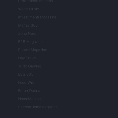
Professione mamma
World Music
Investimenti Magazine
Money 365
Zona Nerd
B2B Magazine
People Magazine
Day Travel
Tutto Gaming
ESG 365
Food Wiki
FuturoDonna
HomeMagazine
SecondHomeMagazine