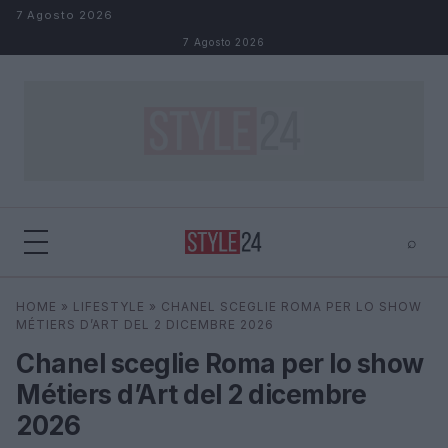
Salta al contenuto
7 Agosto 2026
7 Agosto 2026
⌕
×
⌕
HOME
»
LIFESTYLE
»
CHANEL SCEGLIE ROMA PER LO SHOW
Cerca
MÉTIERS D’ART DEL 2 DICEMBRE 2026
Chanel sceglie Roma per lo show
Métiers d’Art del 2 dicembre
2026