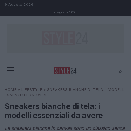
Salta al contenuto
9 Agosto 2026
9 Agosto 2026
⌕
×
⌕
HOME
»
LIFESTYLE
»
SNEAKERS BIANCHE DI TELA: I MODELLI
Cerca
ESSENZIALI DA AVERE
Sneakers bianche di tela: i
modelli essenziali da avere
Le sneakers bianche in canvas sono un classico senza