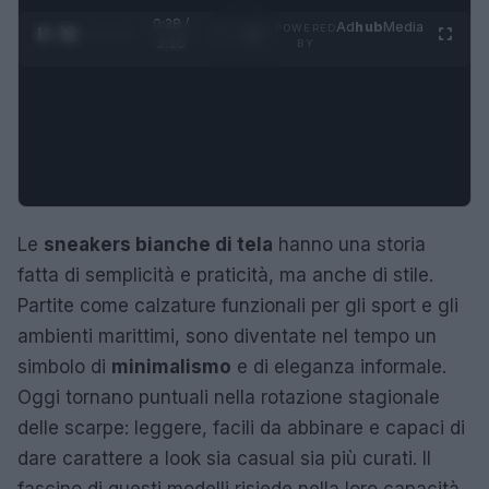
0:29 /
Ad
hub
Media
POWERED
1
/
4
3:16
BY
Le
sneakers bianche di tela
hanno una storia
fatta di semplicità e praticità, ma anche di stile.
Partite come calzature funzionali per gli sport e gli
ambienti marittimi, sono diventate nel tempo un
simbolo di
minimalismo
e di eleganza informale.
Oggi tornano puntuali nella rotazione stagionale
delle scarpe: leggere, facili da abbinare e capaci di
dare carattere a look sia casual sia più curati. Il
fascino di questi modelli risiede nella loro capacità