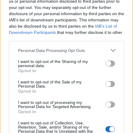
us or personal information disclosed to third parties prior to
your opt-out. You may separately opt-out of the further
disclosure of your personal information by third parties on the
IAB’s list of downstream participants. This information may
also be disclosed by us to third parties on the
IAB’s List of
AUTORE
Downstream Participants
that may further disclose it to other
Martina Pellegrino
third parties.
Martina Pellegrino ha proposto e curato il
dossier sul restauro degli Uffizi dopo un
Please note that this website/app uses one or more Google
Personal Data Processing Opt Outs
sopralluogo al cantiere, difendendo una linea
services and may gather and store information including but
editoriale di contestualizzazione storica.
not limited to your visit or usage behaviour. You may click to
I want to opt-out of the Sharing of my
personal data.
Redattrice storica, è nota per un dettaglio:
grant or deny consent to Google and its third-party tags to
Opted In
annota cronologie su cartoline d'epoca
use your data for below specified purposes in below Google
fiorentina.
consent section.
I want to opt-out of the Sale of my
Personal Data.
Opted In
I want to opt-out of processing my
Personal Data for Targeted Advertising.
Opted In
I want to opt-out of Collection, Use,
Retention, Sale, and/or Sharing of my
Personal Data that Is Unrelated with the