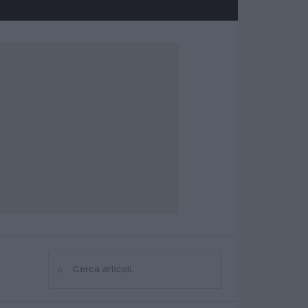
⌕
Cerca