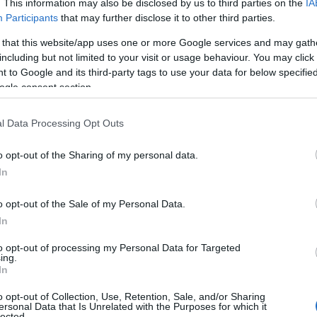
. This information may also be disclosed by us to third parties on the
IA
Participants
that may further disclose it to other third parties.
 that this website/app uses one or more Google services and may gath
including but not limited to your visit or usage behaviour. You may click 
 to Google and its third-party tags to use your data for below specifi
ogle consent section.
l Data Processing Opt Outs
o opt-out of the Sharing of my personal data.
In
o opt-out of the Sale of my Personal Data.
In
to opt-out of processing my Personal Data for Targeted
psuit
è diventata una carta stilistica: bastano
ing.
In
per trasformarla da proposta da ufficio a mise
o opt-out of Collection, Use, Retention, Sale, and/or Sharing
bilanciare proporzioni, tessuti e dettagli per
ersonal Data that Is Unrelated with the Purposes for which it
lected.