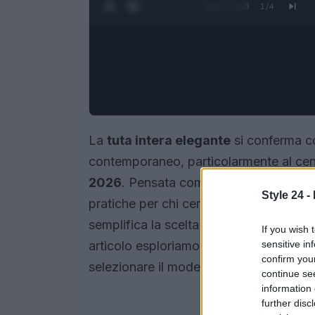
0:28 / 3:16
1
/
4
La
tuta intera elegante
si conferma co
contemporaneo, particolarmente al cent
2026
. Pensata come alternativa ai classi
Style 24 -
pratiche per chi cerca un outfit coeren
semplifica la scelta quotidiana senza r
If you wish 
sensitive in
articolo esploriamo le ragioni del suo
confirm you
selezionare il modello giusto in base all
continue se
information 
further disc