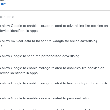
 seguito, analizziamo vantaggi, criteri di scelta
Out
iornata, mantenendo come riferimento la
026
.
consents
o allow Google to enable storage related to advertising like cookies on
ta intera elegante
evice identifiers in apps.
o allow my user data to be sent to Google for online advertising
iede nella sua capacità di unire comodità e
s.
 facilita l’assemblaggio del look ma lascia
to allow Google to send me personalized advertising.
n punto di vista tecnico, la
jumpsuit
può avere
 pantaloni sartoriali oppure silhouette fluide
o allow Google to enable storage related to analytics like cookies on
ssuto (satin, misto lino, crepe) influisce
evice identifiers in apps.
, la struttura di molti modelli aiuta a valorizzare
o allow Google to enable storage related to functionality of the website
menti come le cinture o i drappeggi consentono
ocali eleganti.
o allow Google to enable storage related to personalization.
o allow Google to enable storage related to security, including