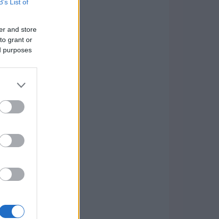
B’s List of
er and store
to grant or
ed purposes