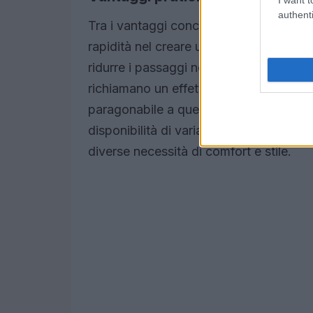
authenti
Tra i vantaggi concreti della
jumpsuit
v
rapidità nel creare un’immagine coordi
ridurre i passaggi nella scelta del look. 
richiamano un effetto camicia+pantalo
paragonabile a quello di un tailleur, m
disponibilità di varianti con gambe amp
diverse necessità di comfort e stile.