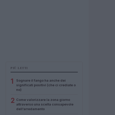
PIÙ LETTI
1
Sognare il fango ha anche dei
significati positivi (che ci crediate o
no)
2
Come valorizzare la zona giorno
attraverso una scelta consapevole
dell’arredamento