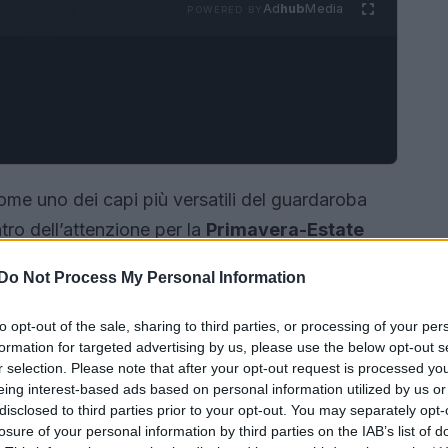
Ad
hub
Media
POWERED BY
me uno dei capi più versatili del guardaroba
ro dell’attenzione per la
Primavera-Estate
ci tailleur e ai tubini, la
jumpsuit
offre soluzioni
Do Not Process My Personal Information
te con pochi gesti: è un capo unico che
inunciare a charme e personalità. In questo
to opt-out of the sale, sharing to third parties, or processing of your per
formation for targeted advertising by us, please use the below opt-out s
 successo e forniamo suggerimenti concreti per
r selection. Please note that after your opt-out request is processed y
’occasione e alla silhouette.
eing interest-based ads based on personal information utilized by us or
disclosed to third parties prior to your opt-out. You may separately opt-
losure of your personal information by third parties on the IAB’s list of