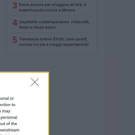
3
Dove andare per sfuggire all’afa: 5
mete fresche vicino a Milano
4
Ospitalità contemporanea: ristoranti,
hotel e rituali estivi
5
Tendenze estive 2026: zero-proof,
cucina locale e viaggi esperienziali
sonal or
ection to
ou may
 personal
out of the
 downstream