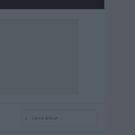
⌕
Cerca