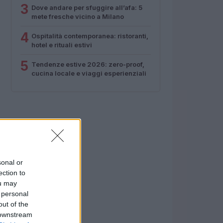
3
Dove andare per sfuggire all’afa: 5
mete fresche vicino a Milano
4
Ospitalità contemporanea: ristoranti,
hotel e rituali estivi
5
Tendenze estive 2026: zero-proof,
cucina locale e viaggi esperienziali
sonal or
ection to
ou may
 personal
out of the
 downstream