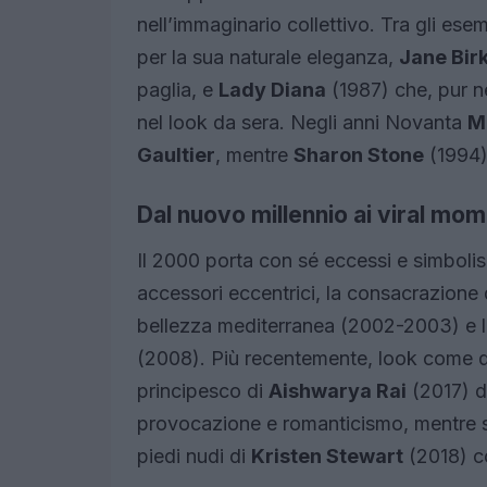
nell’immaginario collettivo. Tra gli es
per la sua naturale eleganza,
Jane Birk
paglia, e
Lady Diana
(1987) che, pur n
nel look da sera. Negli anni Novanta
M
Gaultier
, mentre
Sharon Stone
(1994)
Dal nuovo millennio ai viral mo
Il 2000 porta con sé eccessi e simbolism
accessori eccentrici, la consacrazione
bellezza mediterranea (2002-2003) e l
(2008). Più recentemente, look come q
principesco di
Aishwarya Rai
(2017) d
provocazione e romanticismo, mentre s
piedi nudi di
Kristen Stewart
(2018) co