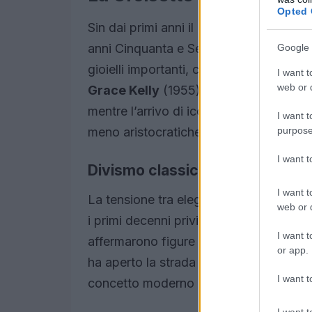
Opted 
Sin dai primi anni il Festival ha stabilit
anni Cinquanta e Sessanta portavano in 
Google 
gioielli importanti, contribuendo a dif
I want t
web or d
Grace Kelly
(1955) e
Sophia Loren
ha
mentre l’arrivo di icone come
Brigitte
I want t
purpose
meno aristocratiche.
I want 
Divismo classico e nuova femmi
I want t
La tensione tra eleganza costruita e li
web or d
i primi decenni privilegiavano la mise en
I want t
affermarono figure che mescolavano rib
or app.
ha aperto la strada a sperimentazioni c
I want t
concetto moderno di celebrità sartorial
I want t