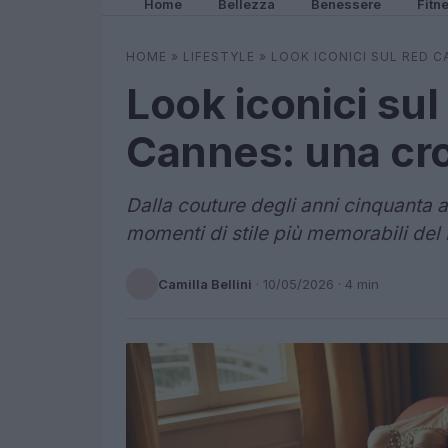
Home
Bellezza
Benessere
Fitn
HOME
»
LIFESTYLE
»
LOOK ICONICI SUL RED C
Look iconici sul
Cannes: una cron
Dalla couture degli anni cinquanta al
momenti di stile più memorabili del 
Camilla Bellini
·
10/05/2026
· 4 min