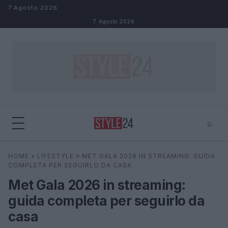
Salta al contenuto
7 Agosto 2026
7 Agosto 2026
⌕
×
⌕
HOME
»
LIFESTYLE
»
MET GALA 2026 IN STREAMING: GUIDA
Cerca
COMPLETA PER SEGUIRLO DA CASA
Met Gala 2026 in streaming:
guida completa per seguirlo da
casa