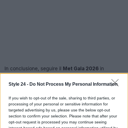
In conclusione, seguire il
Met Gala 2026
in
streaming è l’opzione più accessibile per vivere la
serata come un evento globale: tra dirette ufficiali,
Style 24 -
Do Not Process My Personal Information
contenuti editoriali e conversazioni social, non
If you wish to opt-out of the sale, sharing to third parties, or
manca la possibilità di osservare e commentare in
processing of your personal or sensitive information for
tempo reale. Preparati con anticipo, scegli la
targeted advertising by us, please use the below opt-out
piattaforma che preferisci e lasciati guidare dal
section to confirm your selection. Please note that after your
opt-out request is processed you may continue seeing
concetto creativo
che animerà la notte: moda, arte