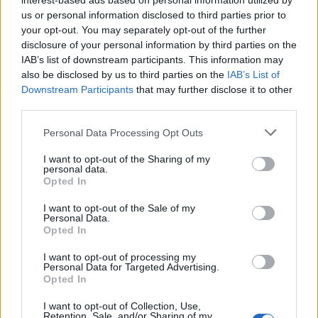
interest-based ads based on personal information utilized by
e spettacolo si incontrano in una sola serata,
us or personal information disclosed to third parties prior to
pronta a offrire spunti di stile e riflessioni culturali.
your opt-out. You may separately opt-out of the further
disclosure of your personal information by third parties on the
IAB’s list of downstream participants. This information may
also be disclosed by us to third parties on the
IAB’s List of
Downstream Participants
that may further disclose it to other
AUTORE
Francesca Spadaro
third parties.
Francesca Spadaro ha ricostruito una catena
Please note that this website/app uses one or more Google
Personal Data Processing Opt Outs
di investimenti veronese partendo dai bilanci
services and may gather and store information including but
depositati alla Camera di Commercio; è
not limited to your visit or usage behaviour. You may click to
I want to opt-out of the Sharing of my
personal data.
analista finanziaria che coordina dossier su
grant or deny consent to Google and its third-party tags to
Opted In
PMI e mercati. Laureata in economia,
use your data for below specified purposes in below Google
collabora con camerali locali e cura
consent section.
I want to opt-out of the Sale of my
newsletter economiche territoriali.
Personal Data.
Opted In
I want to opt-out of processing my
Personal Data for Targeted Advertising.
Opted In
I want to opt-out of Collection, Use,
Retention, Sale, and/or Sharing of my