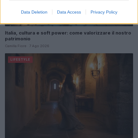
Data Deletion
Data Access
Privacy Policy
Italia, cultura e soft power: come valorizzare il nostro
patrimonio
Camilla Fiore · 7 Ago 2026
LIFESTYLE