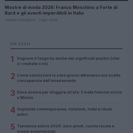
Mostre di moda 2026: Franco Moschino a Forte di
Bard e gli eventi imperdibili in Italia
Cristian Castiglioni · 7 Ago 2026
PIÙ LETTI
1
Sognare il fango ha anche dei significati positivi (che
ci crediate o no)
2
Come valorizzare la zona giorno attraverso una scelta
consapevole dell’arredamento
3
Dove andare per sfuggire all’afa: 5 mete fresche vicino
a Milano
4
Ospitalità contemporanea: ristoranti, hotel e rituali
estivi
5
Tendenze estive 2026: zero-proof, cucina locale e
viaggi esperienziali