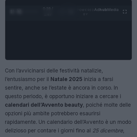
0:29 /
Ad
hub
Media
POWERED
1
/
4
1:47
BY
Con l’avvicinarsi delle festività natalizie,
l’entusiasmo per il
Natale 2025
inizia a farsi
sentire, anche se l’estate è ancora in corso. In
questo periodo, è opportuno iniziare a cercare i
calendari dell’Avvento beauty
, poiché molte delle
opzioni più ambite potrebbero esaurirsi
rapidamente. Un calendario dell’Avvento è un modo
delizioso per contare i giorni fino al
25 dicembre
,