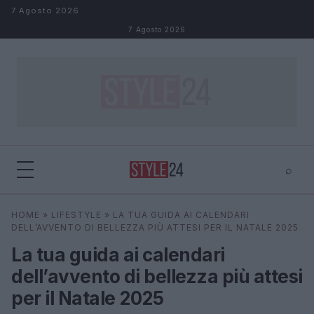
Salta al contenuto
7 Agosto 2026
7 Agosto 2026
⌕
×
⌕
HOME
»
LIFESTYLE
»
LA TUA GUIDA AI CALENDARI
Cerca
DELL’AVVENTO DI BELLEZZA PIÙ ATTESI PER IL NATALE 2025
La tua guida ai calendari
dell’avvento di bellezza più attesi
per il Natale 2025