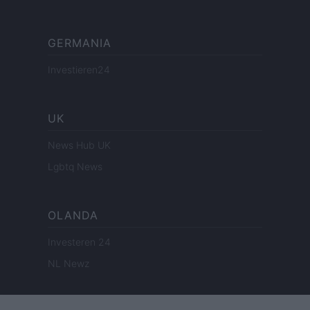
GERMANIA
Investieren24
UK
News Hub UK
Lgbtq News
OLANDA
Investeren 24
NL Newz