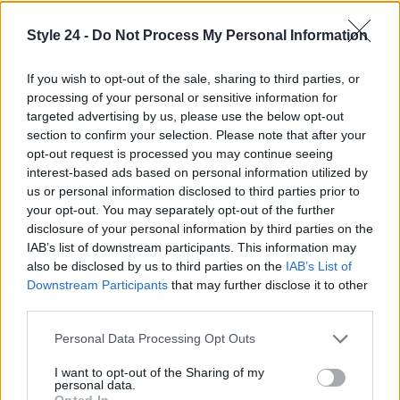
assicurarsi il proprio preferito.1
Style 24 -
Do Not Process My Personal Information
Per aiutare nella scelta, è stata raccolta una
selezione dei calendari più affascinanti del 2025,
If you wish to opt-out of the sale, sharing to third parties, or
per rimanere aggiornati su tutte le ultime novità e
processing of your personal or sensitive information for
targeted advertising by us, please use the below opt-out
assicurarsi il proprio preferito.2
section to confirm your selection. Please note that after your
opt-out request is processed you may continue seeing
interest-based ads based on personal information utilized by
us or personal information disclosed to third parties prior to
AUTORE
Staff
your opt-out. You may separately opt-out of the further
disclosure of your personal information by third parties on the
IAB’s list of downstream participants. This information may
also be disclosed by us to third parties on the
IAB’s List of
Downstream Participants
that may further disclose it to other
third parties.
Please note that this website/app uses one or more Google
Personal Data Processing Opt Outs
services and may gather and store information including but
not limited to your visit or usage behaviour. You may click to
I want to opt-out of the Sharing of my
personal data.
grant or deny consent to Google and its third-party tags to
Opted In