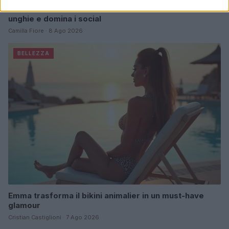
Italian manicure: la tecnica di manicure che slancia le
unghie e domina i social
Camilla Fiore · 8 Ago 2026
BELLEZZA
Emma trasforma il bikini animalier in un must-have
glamour
Cristian Castiglioni · 7 Ago 2026