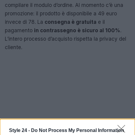
compilare il modulo d’ordine. Al momento c’è una
promozione: il prodotto è disponibile a 49 euro
invece di 78. La
consegna è gratuita
e il
pagamento
in contrassegno è sicuro al 100%
.
L’intero processo d’acquisto rispetta la privacy del
cliente.
Style 24 -
Do Not Process My Personal Information