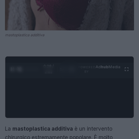
mastoplastica additiva
0:29 /
Ad
hub
Media
POWERED
1
/
4
2:02
BY
La
mastoplastica additiva
è un intervento
chirurgico estremamente popolare. È molto