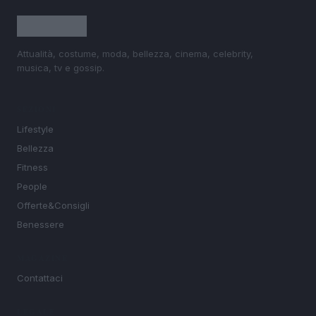
Attualità, costume, moda, bellezza, cinema, celebrity,
musica, tv e gossip.
SEZIONI
Lifestyle
Bellezza
Fitness
People
Offerte&Consigli
Benessere
MAGAZINE
Contattaci
LEGALE