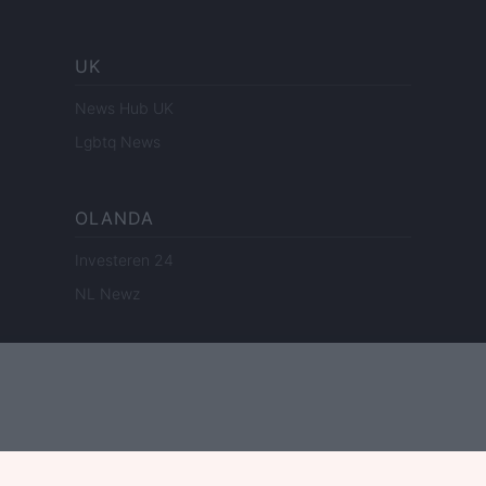
UK
News Hub UK
Lgbtq News
OLANDA
Investeren 24
NL Newz