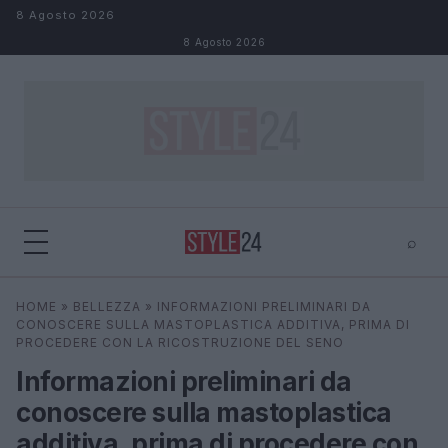
Salta al contenuto
8 Agosto 2026
8 Agosto 2026
⌕
×
⌕
HOME
»
BELLEZZA
»
INFORMAZIONI PRELIMINARI DA
Cerca
CONOSCERE SULLA MASTOPLASTICA ADDITIVA, PRIMA DI
PROCEDERE CON LA RICOSTRUZIONE DEL SENO
Informazioni preliminari da
conoscere sulla mastoplastica
additiva, prima di procedere con