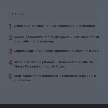
PIÙ LETTI
1
Come ottenere una manicure impeccabile e duratura
2
Scopri le tendenze beauty di agosto 2026: dalle spa di
lusso alle novità make-up
3
Capelli grigi: la sfumatura ghiaccio che illumina il viso
4
Bikini con stampa pitonata: il trend estivo scelto da
Chiara Ferragni sul lago di Como
5
Drop-waist: come indossare la tendenza degli abiti a
vita bassa