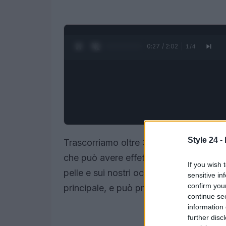
0:28 / 2:02
1
/
4
Style 24 -
Trascorriamo oltre 3 ore al giorno a sfogl
che può avere effetti dannosi non solo s
If you wish 
pelle e sui nostri occhi. La luce blu em
sensitive in
confirm you
principale, e può produrre effetti nociv
continue se
information 
further disc