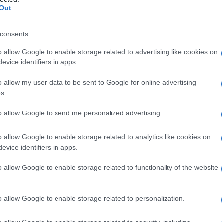
revenire i danni causati dalla luce blu è cruciali
Out
urre e curare la propria pelle con una crema
consents
o allow Google to enable storage related to advertising like cookies on
e blu? CityZen Detox Cream, tra le molte
evice identifiers in apps.
 specifica per difendere la nostra pelle dagli
o allow my user data to be sent to Google for online advertising
Questa crema è dotata di una azione detossinante
s.
 che di notte, e rafforza le difese della nostra
to allow Google to send me personalized advertising.
o allow Google to enable storage related to analytics like cookies on
rie di ingredienti che aiutano a contrastare
evice identifiers in apps.
tto della pelle fin dalle prime applicazioni,
o allow Google to enable storage related to functionality of the website
ì quali ingredienti sono inclusi in questa crema?
a, acqua di cocco disidratata, estratto di fiore
o allow Google to enable storage related to personalization.
cado.
o allow Google to enable storage related to security, including