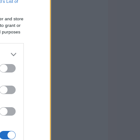
B’s List of
er and store
to grant or
ed purposes