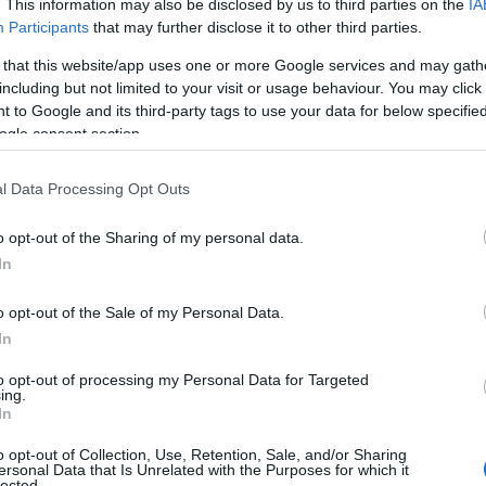
. This information may also be disclosed by us to third parties on the
IA
Participants
that may further disclose it to other third parties.
 that this website/app uses one or more Google services and may gath
including but not limited to your visit or usage behaviour. You may click 
 to Google and its third-party tags to use your data for below specifi
ogle consent section.
l Data Processing Opt Outs
o opt-out of the Sharing of my personal data.
In
o opt-out of the Sale of my Personal Data.
In
to opt-out of processing my Personal Data for Targeted
 la luce che arriva ai nostri occhi dagli schermi
ing.
In
è composta in parte dal cosiddetto spettro
i lunghezza d’onda. Più specificamente, la luce
o opt-out of Collection, Use, Retention, Sale, and/or Sharing
ersonal Data that Is Unrelated with the Purposes for which it
lected.