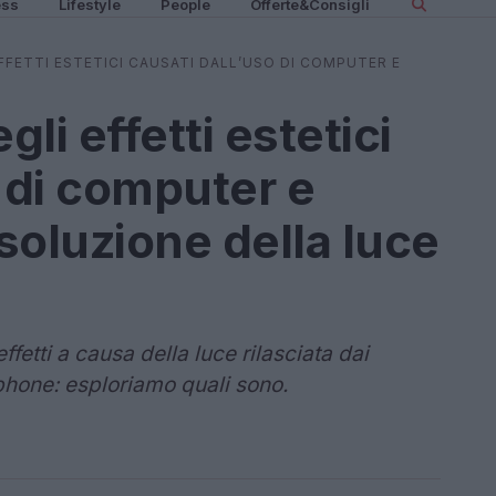
ess
Lifestyle
People
Offerte&Consigli
FFETTI ESTETICI CAUSATI DALL’USO DI COMPUTER E
U
gli effetti estetici
o di computer e
soluzione della luce
ffetti a causa della luce rilasciata dai
phone: esploriamo quali sono.