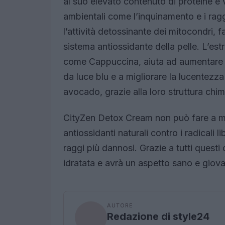
al suo elevato contenuto di proteine e v
ambientali come l’inquinamento e i ragg
l’attività detossinante dei mitocondri, f
sistema antiossidante della pelle. L’est
come Cappuccina, aiuta ad aumentare l’
da luce blu e a migliorare la lucentezza de
avocado, grazie alla loro struttura chim
CityZen Detox Cream non può fare a me
antiossidanti naturali contro i radicali li
raggi più dannosi. Grazie a tutti questi
idratata e avrà un aspetto sano e giov
AUTORE
Redazione di style24