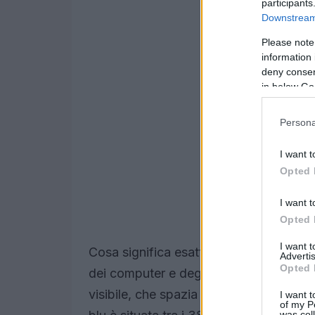
participants
Downstream 
Please note
information 
deny consent
in below Go
Persona
I want t
Opted 
I want t
Opted 
I want 
Cosa significa esattamente “luce blu”? È
Advertis
Opted 
dei computer e degli smartphone, che 
visibile, che spazia da 380 a 780 nm d
I want t
of my P
was col