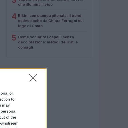
3
che illumina il viso
4
Bikini con stampa pitonata: il trend
estivo scelto da Chiara Ferragni sul
lago di Como
5
Come schiarire i capelli senza
decolorazione: metodi delicati e
consigli
sonal or
ection to
ou may
 personal
out of the
 downstream