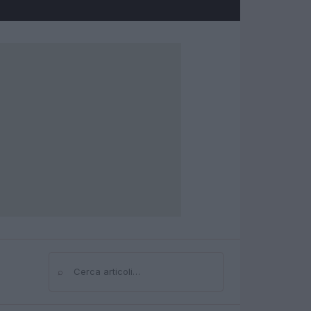
⌕
Cerca