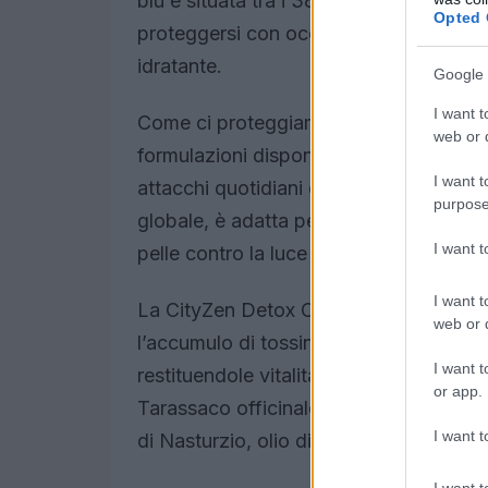
blu è situata tra i 380 e i 500 nm. Per p
Opted 
proteggersi con occhiali dalle lenti azz
idratante.
Google 
I want t
Come ci proteggiamo la pelle dalla luc
web or d
formulazioni disponibili, ha una formula
I want t
attacchi quotidiani di agenti esterni. 
purpose
globale, è adatta per l’uso sia di giorno
I want 
pelle contro la luce blu.
I want t
La CityZen Detox Cream presenta una se
web or d
l’accumulo di tossine e migliorano l’aspe
I want t
restituendole vitalità e lucentezza. Cos
or app.
Tarassaco officinale, estratto di Moring
I want t
di Nasturzio, olio di oliva e olio di avo
I want t