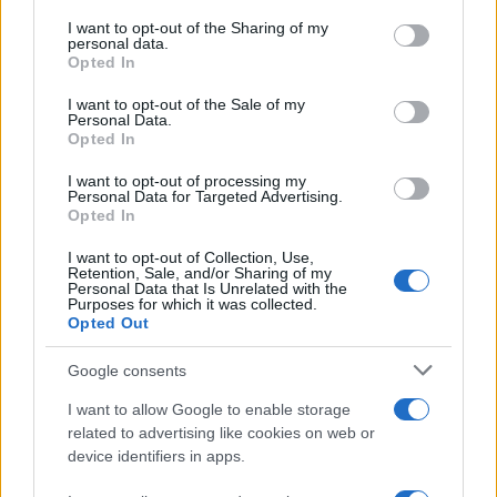
services and may gather and store information including but
not limited to your visit or usage behaviour. You may click to
I want to opt-out of the Sharing of my
LIFESTYLE
personal data.
grant or deny consent to Google and its third-party tags to
Opted In
use your data for below specified purposes in below Google
consent section.
I want to opt-out of the Sale of my
Personal Data.
Opted In
I want to opt-out of processing my
Personal Data for Targeted Advertising.
Opted In
I want to opt-out of Collection, Use,
Retention, Sale, and/or Sharing of my
Personal Data that Is Unrelated with the
Purposes for which it was collected.
Opted Out
Magna Pars Milano: un’esperienza olfattiva unica in un
ex stabilimento di profumi
Google consents
Matteo Pellegrino · 7 Ago 2026
I want to allow Google to enable storage
related to advertising like cookies on web or
LIFESTYLE
device identifiers in apps.