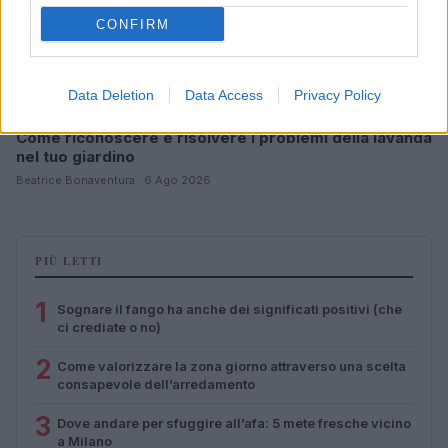
CONFIRM
Data Deletion
Data Access
Privacy Policy
Come riconoscere e risolvere i problemi della lavanda
nel tuo giardino
Beatrice Bonaventura · 6 Ago 2026
PIÙ LETTI
1
Sognare il fango ha anche dei significati positivi (che
ci crediate o no)
2
Come valorizzare la zona giorno attraverso una scelta
consapevole dell’arredamento
3
Dove andare per sfuggire all’afa: 5 mete fresche vicino
a Milano