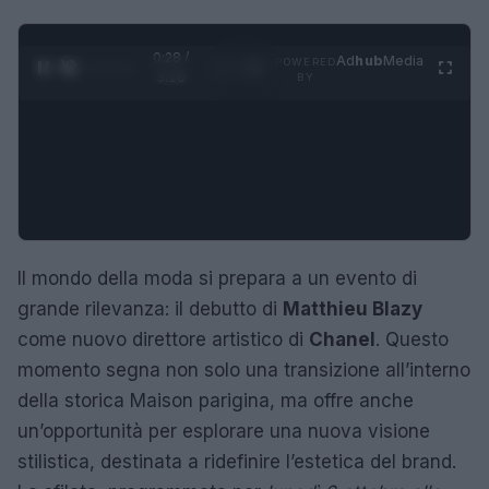
0:28 /
Ad
hub
Media
POWERED
1
/
4
3:16
BY
Il mondo della moda si prepara a un evento di
grande rilevanza: il debutto di
Matthieu Blazy
come nuovo direttore artistico di
Chanel
. Questo
momento segna non solo una transizione all’interno
della storica Maison parigina, ma offre anche
un’opportunità per esplorare una nuova visione
stilistica, destinata a ridefinire l’estetica del brand.