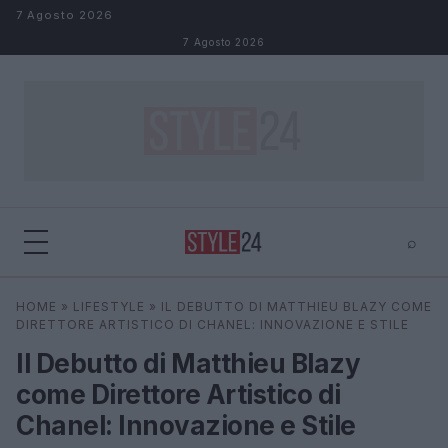
Salta al contenuto
7 Agosto 2026
7 Agosto 2026
⌕
×
⌕
HOME
»
LIFESTYLE
»
IL DEBUTTO DI MATTHIEU BLAZY COME
Cerca
DIRETTORE ARTISTICO DI CHANEL: INNOVAZIONE E STILE
Il Debutto di Matthieu Blazy
come Direttore Artistico di
Chanel: Innovazione e Stile