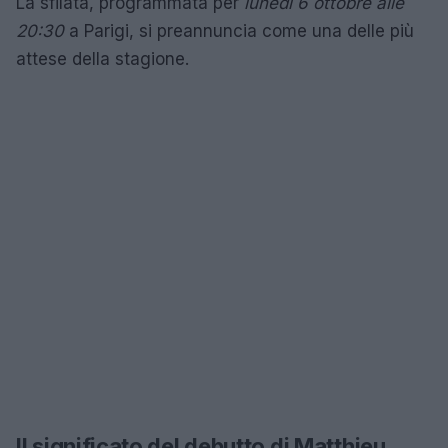
La sfilata, programmata per
lunedì 6 ottobre alle
20:30
a Parigi, si preannuncia come una delle più
attese della stagione.
Il significato del debutto di Matthieu