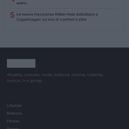
estivi
5
Le nuove Havaianas Kitten Heel debuttano a
Copenhagen: un mix di comfort e stile
Attualità, costume, moda, bellezza, cinema, celebrity,
musica, tv e gossip.
SEZIONI
Lifestyle
Bellezza
Fitness
People