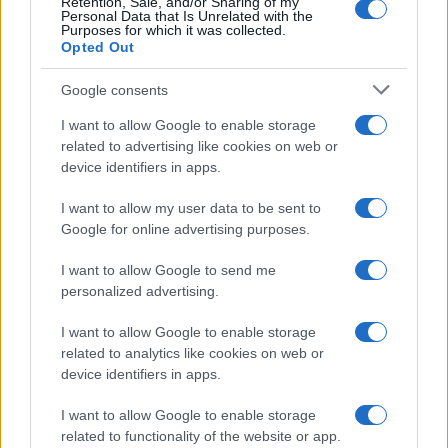
Retention, Sale, and/or Sharing of my
Personal Data that Is Unrelated with the
Purposes for which it was collected.
Opted Out
Google consents
I want to allow Google to enable storage
related to advertising like cookies on web or
device identifiers in apps.
I want to allow my user data to be sent to
Google for online advertising purposes.
Guida step-by-step per un’immagine pubblica
I want to allow Google to send me
credibile e glam
personalized advertising.
Camilla Fiore · 9 Ago 2026
I want to allow Google to enable storage
LIFESTYLE
related to analytics like cookies on web or
device identifiers in apps.
I want to allow Google to enable storage
related to functionality of the website or app.