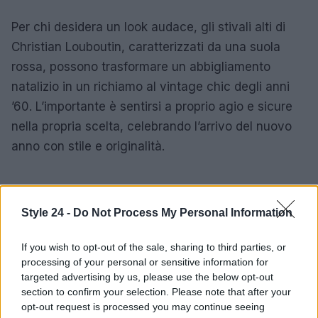
Per chi desidera un look audace, gli stivali alti di
Christian Louboutin, caratterizzati da una suola
rossa, possono trasformare un abbigliamento
natalizio in un richiamo al vintage chic degli anni
’60. L’importante è sentirsi a proprio agio e sicure
nella propria scelta, celebrando l’arrivo del nuovo
anno con stile e originalità.
AUTORE
Style 24 -
Do Not Process My Personal Information
Staff
If you wish to opt-out of the sale, sharing to third parties, or
processing of your personal or sensitive information for
targeted advertising by us, please use the below opt-out
section to confirm your selection. Please note that after your
opt-out request is processed you may continue seeing