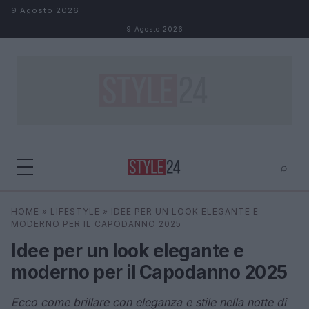
Salta al contenuto
9 Agosto 2026
9 Agosto 2026
⌕
×
⌕
HOME
»
LIFESTYLE
»
IDEE PER UN LOOK ELEGANTE E
Cerca
MODERNO PER IL CAPODANNO 2025
Idee per un look elegante e
moderno per il Capodanno 2025
Ecco come brillare con eleganza e stile nella notte di