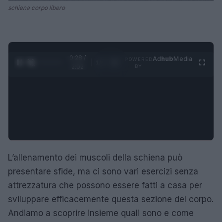
schiena corpo libero
0:28 /
Ad
hub
Media
POWERED
1
/
4
2:02
BY
L’allenamento dei muscoli della schiena può
presentare sfide, ma ci sono vari esercizi senza
attrezzatura che possono essere fatti a casa per
sviluppare efficacemente questa sezione del corpo.
Andiamo a scoprire insieme quali sono e come