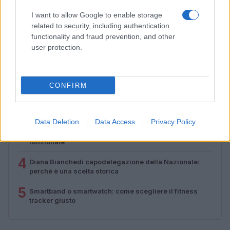
funzionale
I want to allow Google to enable storage
Camilla Fiore · 8 Ago 2026
related to security, including authentication
functionality and fraud prevention, and other
user protection.
PIÙ LETTI
1
È benefico esercitarsi quando si ha il raffreddore?
CONFIRM
2
Allenamento da spiaggia: tre livelli beach-friendly
Data Deletion
Data Access
Privacy Policy
3
Come scegliere un fitness tracker elegante e
funzionale
4
Diana Bianchedi capodelegazione della Nazionale:
perché è una scelta storica
5
Smartband o smartwatch: come scegliere il fitness
tracker giusto