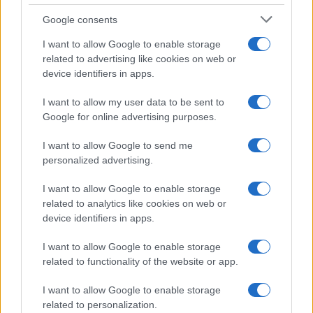
Google consents
I want to allow Google to enable storage
Atalanta, la prima uscita pubblica di Sarri e i sogni dei
related to advertising like cookies on web or
supporters nerazzurri
device identifiers in apps.
Beatrice Bonaventura · 9 Ago 2026
I want to allow my user data to be sent to
FITNESS
Google for online advertising purposes.
I want to allow Google to send me
personalized advertising.
I want to allow Google to enable storage
related to analytics like cookies on web or
device identifiers in apps.
I want to allow Google to enable storage
related to functionality of the website or app.
I want to allow Google to enable storage
related to personalization.
Come scegliere un fitness tracker elegante e