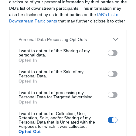
disclosure of your personal information by third parties on the
IAB’s list of downstream participants. This information may
also be disclosed by us to third parties on the
IAB’s List of
Downstream Participants
that may further disclose it to other
third parties.
Please note that this website/app uses one or more Google
Personal Data Processing Opt Outs
services and may gather and store information including but
Diana Bianchedi capodelegazione della Nazionale:
not limited to your visit or usage behaviour. You may click to
I want to opt-out of the Sharing of my
perché è una scelta storica
personal data.
grant or deny consent to Google and its third-party tags to
Opted In
Matteo Pellegrino · 10 Ago 2026
use your data for below specified purposes in below Google
consent section.
I want to opt-out of the Sale of my
FITNESS
Personal Data.
Opted In
I want to opt-out of processing my
Personal Data for Targeted Advertising.
Opted In
I want to opt-out of Collection, Use,
Retention, Sale, and/or Sharing of my
Personal Data that Is Unrelated with the
Purposes for which it was collected.
Opted Out