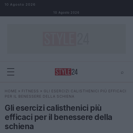
Salta al contenuto
10 Agosto 2026
10 Agosto 2026
⌕
×
⌕
HOME
»
FITNESS
»
GLI ESERCIZI CALISTHENICI PIÙ EFFICACI
Cerca
PER IL BENESSERE DELLA SCHIENA
Gli esercizi calisthenici più
efficaci per il benessere della
schiena