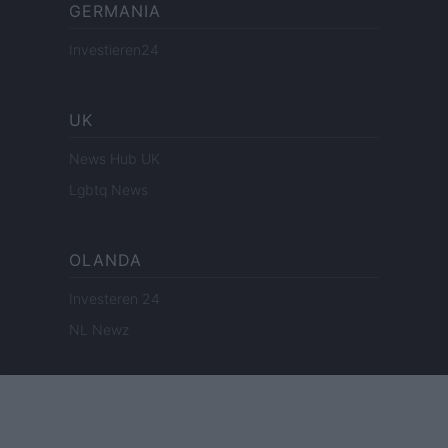
GERMANIA
Investieren24
UK
News Hub UK
Lgbtq News
OLANDA
Investeren 24
NL Newz