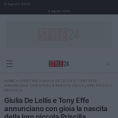
Salta al contenuto
6 Agosto 2026
6 Agosto 2026
⌕
×
⌕
HOME
»
LIFESTYLE
»
GIULIA DE LELLIS E TONY EFFE
Cerca
ANNUNCIANO CON GIOIA LA NASCITA DELLA LORO PICCOLA
PRISCILLA
Giulia De Lellis e Tony Effe
annunciano con gioia la nascita
della loro piccola Priscilla