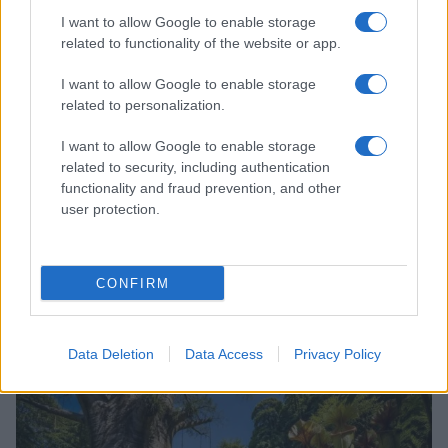
LIFESTYLE
I want to allow Google to enable storage
related to functionality of the website or app.
I want to allow Google to enable storage
related to personalization.
I want to allow Google to enable storage
related to security, including authentication
functionality and fraud prevention, and other
user protection.
CONFIRM
Scopri i must have di Mango per l’estate 2026: stile e
freschezza
Beatrice Bonaventura · 6 Ago 2026
Data Deletion
Data Access
Privacy Policy
LIFESTYLE