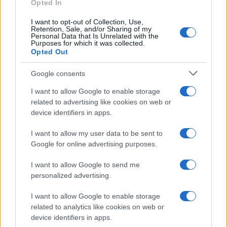
Opted In
Continua a leggere
I want to opt-out of Collection, Use,
Retention, Sale, and/or Sharing of my
Personal Data that Is Unrelated with the
Purposes for which it was collected.
LIFESTYLE
Opted Out
Google consents
I want to allow Google to enable storage
related to advertising like cookies on web or
device identifiers in apps.
I want to allow my user data to be sent to
Google for online advertising purposes.
I want to allow Google to send me
personalized advertising.
Come riconoscere e risolvere i problemi della lavanda
I want to allow Google to enable storage
nel tuo giardino
related to analytics like cookies on web or
Beatrice Bonaventura · 6 Ago 2026
device identifiers in apps.