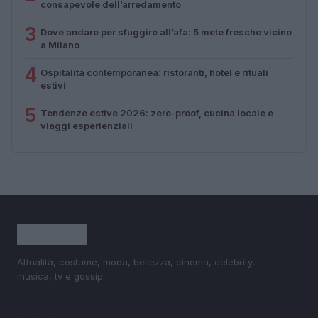
consapevole dell’arredamento
3
Dove andare per sfuggire all’afa: 5 mete fresche vicino
a Milano
4
Ospitalità contemporanea: ristoranti, hotel e rituali
estivi
5
Tendenze estive 2026: zero-proof, cucina locale e
viaggi esperienziali
Attualità, costume, moda, bellezza, cinema, celebrity,
musica, tv e gossip.