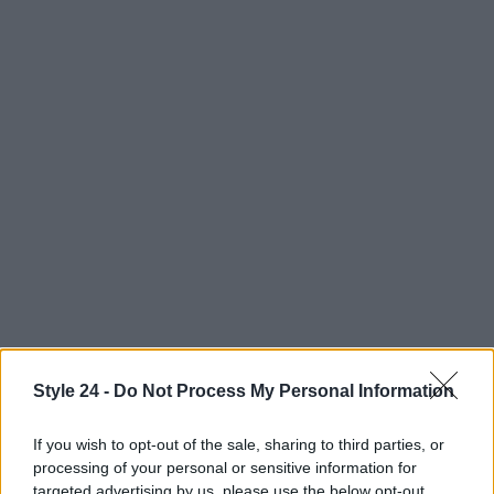
Style 24 -
Do Not Process My Personal Information
AUTORE
If you wish to opt-out of the sale, sharing to third parties, or
Staff
processing of your personal or sensitive information for
targeted advertising by us, please use the below opt-out