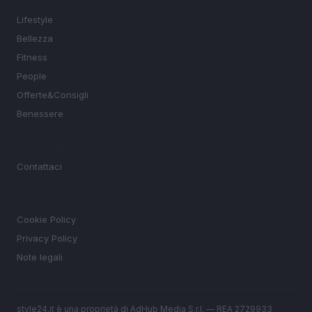
SEZIONI
Lifestyle
Bellezza
Fitness
People
Offerte&Consigli
Benessere
MAGAZINE
Contattaci
LEGALE
Cookie Policy
Privacy Policy
Note legali
style24.it è una proprietà di AdHub Media S.r.l. — REA 2729933