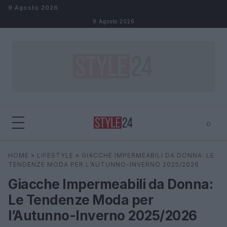
Salta al contenuto
9 Agosto 2026
9 Agosto 2026
⌕
×
⌕
HOME
»
LIFESTYLE
»
GIACCHE IMPERMEABILI DA DONNA: LE
Cerca
TENDENZE MODA PER L’AUTUNNO-INVERNO 2025/2026
Giacche Impermeabili da Donna:
Le Tendenze Moda per
l’Autunno-Inverno 2025/2026