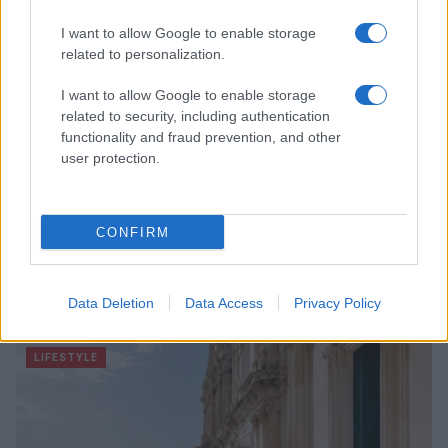
I want to allow Google to enable storage
related to personalization.
I want to allow Google to enable storage
related to security, including authentication
functionality and fraud prevention, and other
user protection.
CONFIRM
Guida step-by-step per un’immagine pubblica
credibile e glam
Data Deletion
Data Access
Privacy Policy
Camilla Fiore · 9 Ago 2026
LIFESTYLE