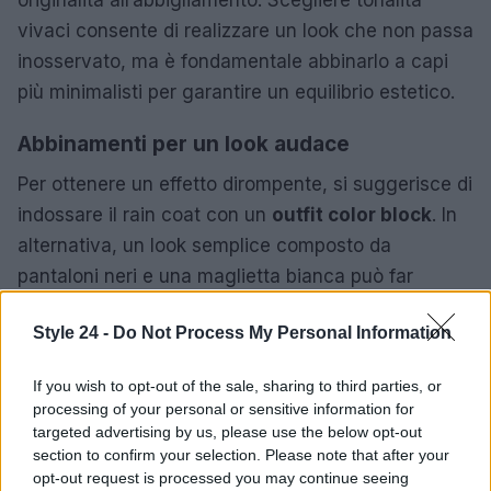
vivaci consente di realizzare un look che non passa
inosservato, ma è fondamentale abbinarlo a capi
più minimalisti per garantire un equilibrio estetico.
Abbinamenti per un look audace
Per ottenere un effetto dirompente, si suggerisce di
indossare il rain coat con un
outfit color block
. In
alternativa, un look semplice composto da
pantaloni neri e una maglietta bianca può far
risaltare l’impermeabile, rendendolo il pezzo
Style 24 -
Do Not Process My Personal Information
centrale dell’abbigliamento. L’atteggiamento gioca
un ruolo cruciale: camminare con sicurezza farà
If you wish to opt-out of the sale, sharing to third parties, or
risaltare ulteriormente il proprio stile.
processing of your personal or sensitive information for
targeted advertising by us, please use the below opt-out
In conclusione, le giacche impermeabili per
section to confirm your selection. Please note that after your
l’autunno-inverno 2025/2026 dimostrano che è
opt-out request is processed you may continue seeing