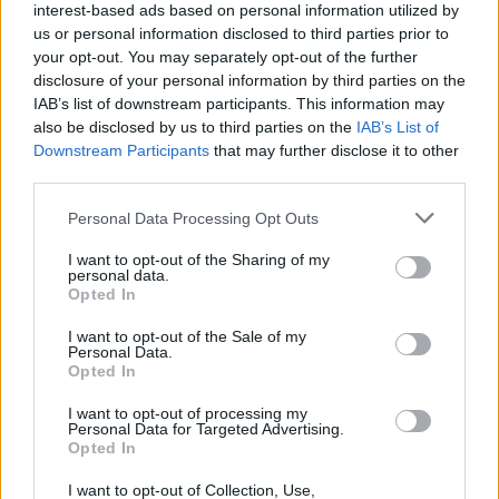
interest-based ads based on personal information utilized by
possibile affrontare il maltempo senza
us or personal information disclosed to third parties prior to
compromettere lo stile. La scelta di un
car coat
your opt-out. You may separately opt-out of the further
elegante, di una giacca cerata rustica, di un
disclosure of your personal information by third parties on the
IAB’s list of downstream participants. This information may
modello corto pratico o di un audace
rain coat
in
also be disclosed by us to third parties on the
IAB’s List of
PVC consente di esprimere la propria personalità e
Downstream Participants
that may further disclose it to other
il proprio gusto. Ogni modello rappresenta
third parties.
un’opportunità per affrontare i giorni di pioggia con
Please note that this website/app uses one or more Google
Personal Data Processing Opt Outs
eleganza.
services and may gather and store information including but
not limited to your visit or usage behaviour. You may click to
I want to opt-out of the Sharing of my
personal data.
grant or deny consent to Google and its third-party tags to
Opted In
use your data for below specified purposes in below Google
consent section.
AUTORE
I want to opt-out of the Sale of my
Staff
Personal Data.
Opted In
I want to opt-out of processing my
Personal Data for Targeted Advertising.
Opted In
I want to opt-out of Collection, Use,