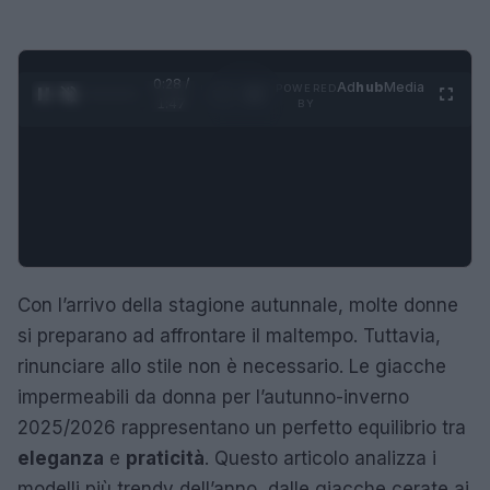
0:29 /
Ad
hub
Media
POWERED
1
/
4
1:47
BY
Con l’arrivo della stagione autunnale, molte donne
si preparano ad affrontare il maltempo. Tuttavia,
rinunciare allo stile non è necessario. Le giacche
impermeabili da donna per l’autunno-inverno
2025/2026 rappresentano un perfetto equilibrio tra
eleganza
e
praticità
. Questo articolo analizza i
modelli più trendy dell’anno, dalle giacche cerate ai