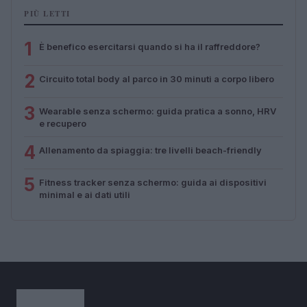
PIÙ LETTI
1
È benefico esercitarsi quando si ha il raffreddore?
2
Circuito total body al parco in 30 minuti a corpo libero
3
Wearable senza schermo: guida pratica a sonno, HRV
e recupero
4
Allenamento da spiaggia: tre livelli beach-friendly
5
Fitness tracker senza schermo: guida ai dispositivi
minimal e ai dati utili