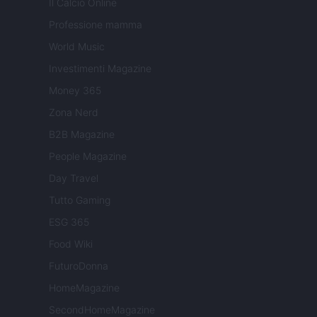
Il Calcio Online
Professione mamma
World Music
Investimenti Magazine
Money 365
Zona Nerd
B2B Magazine
People Magazine
Day Travel
Tutto Gaming
ESG 365
Food Wiki
FuturoDonna
HomeMagazine
SecondHomeMagazine