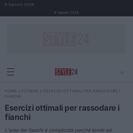
Salta al contenuto
8 Agosto 2026
8 Agosto 2026
⌕
×
⌕
HOME
»
FITNESS
»
ESERCIZI OTTIMALI PER RASSODARE I
Cerca
FIANCHI
Esercizi ottimali per rassodare i
fianchi
L'area dei fianchi è complicata perché tende ad