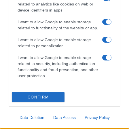
related to analytics like cookies on web or
Camilla Fiore · 8 Ago 2026
device identifiers in apps.
FITNESS
I want to allow Google to enable storage
related to functionality of the website or app.
I want to allow Google to enable storage
related to personalization.
I want to allow Google to enable storage
related to security, including authentication
functionality and fraud prevention, and other
user protection.
CONFIRM
Allenamento in spiaggia: sequenze a corpo libero
efficaci
Cristian Castiglioni · 8 Ago 2026
Data Deletion
Data Access
Privacy Policy