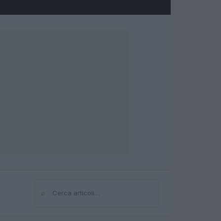
⌕
Cerca