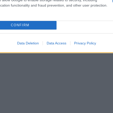
azioni cromatiche
, tieni conto di alcuni trucchi:
cation functionality and fraud prevention, and other user protection.
aggiungere profondità; usa un capo principale
n accessori per creare coesione; se temi
CONFIRM
un elemento piccolo come una sciarpa o
una borsa
.
ale: stabilisci quale colore guida il look e quale
gione e l’occasione: alcuni abbinamenti risultano
Data Deletion
Data Access
Privacy Policy
ti formali.