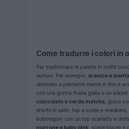
Come tradurre i colori in o
Per trasformare le palette in outfit concr
texture. Per esempio,
arancio e ment
abbinato a pantaloni menta in lino e ac
con una gonna fluida gialla e un blazer 
cioccolato e verde matcha
, gioca co
shorts in satin, top a coste e sneakers
bubblegum con un top scarlatto e detta
marrone e baby pink
, scegli blazer 