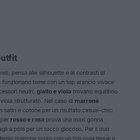
utfit
eti, pensa alle silhouette e ai contrasti di
a
funzionano bene con un top arancio vivace
cessori neutri;
giallo e viola
trovano equilibrio
viola strutturato. Nel caso di
marrone
n satin e cotone per un risultato casual-chic:
; per
rosso e rosa
prova una maxi gonna
gli a pois per un tocco giocoso. Per il duo
e denim marrone scuro con un top rosa tenue e