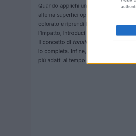
Quando applichi una di queste
combin
authenti
alterna superfici opache e lucide per 
colorato e riprendi la seconda tinta co
l’impatto, introduci il colore tramite 
Il concetto di
tonalità d’accento
è cruci
lo completa. Infine, considera la carna
più adatti al tempo libero, altri a momen