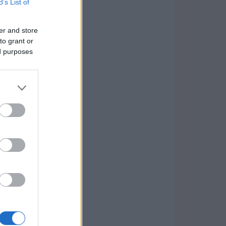
B’s List of
er and store
to grant or
ed purposes