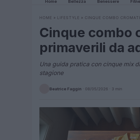
Home
Bellezza
Benessere
Fitn
HOME
»
LIFESTYLE
»
CINQUE COMBO CROMATIC
Cinque combo 
primaverili da a
Una guida pratica con cinque mix di c
stagione
Beatrice Faggin
·
08/05/2026
· 3 min