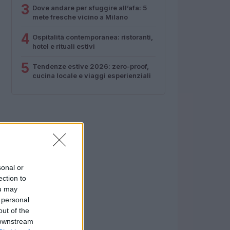
3
Dove andare per sfuggire all’afa: 5
mete fresche vicino a Milano
4
Ospitalità contemporanea: ristoranti,
hotel e rituali estivi
5
Tendenze estive 2026: zero-proof,
cucina locale e viaggi esperienziali
sonal or
ection to
ou may
 personal
out of the
 downstream