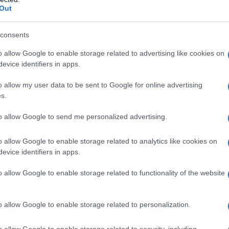
Out
 come tradurli in outfit per il giorno, il weekend
consents
o allow Google to enable storage related to advertising like cookies on
vare
evice identifiers in apps.
apida delle cinque proposte:
arancio e verde
o allow my user data to be sent to Google for online advertising
s.
ro;
giallo e viola
per un contrasto vibrante e
de matcha
per una palette calda e gustosa;
to allow Google to send me personalized advertising.
un duo pop dal sapore rétro; infine,
marrone e
o allow Google to enable storage related to analytics like cookies on
e e contemporaneo. Ognuna di queste
evice identifiers in apps.
verse intensità: optando per tonalità sature si
ni più smorzate risultano sofisticate e facili da
o allow Google to enable storage related to functionality of the website
o allow Google to enable storage related to personalization.
o allow Google to enable storage related to security, including