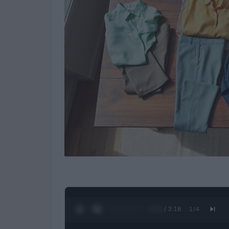
0:28 / 3:16
1
/
4