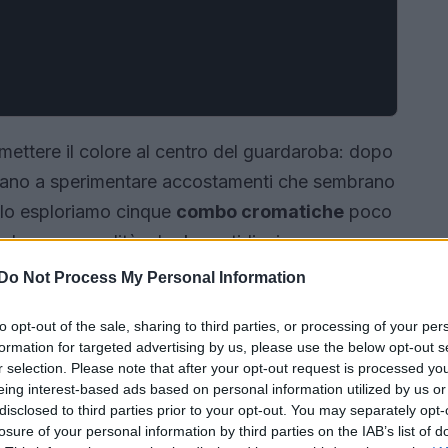
mettere il colore al centro del guardaroba: dopo
vitano a sperimentare accostamenti che sembrano
olo esploriamo cinque
combo cromatiche
poco
 dare personalità a look quotidiani senza
egole rigide, ma offrire spunti pratici per
Do Not Process My Personal Information
ontrastanti, imparando a dosare intensità e
to opt-out of the sale, sharing to third parties, or processing of your per
formation for targeted advertising by us, please use the below opt-out s
r selection. Please note that after your opt-out request is processed y
eing interest-based ads based on personal information utilized by us or
disclosed to third parties prior to your opt-out. You may separately opt-
losure of your personal information by third parties on the IAB’s list of