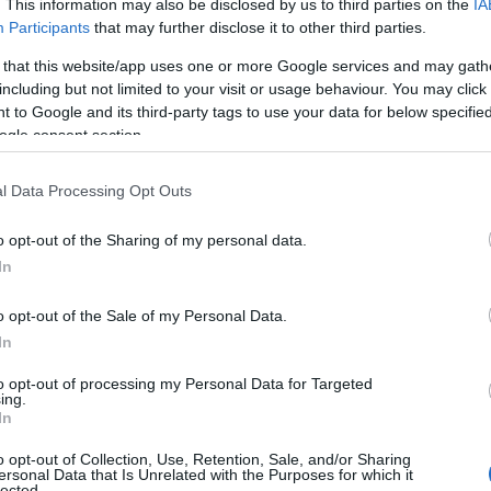
. This information may also be disclosed by us to third parties on the
IA
Participants
that may further disclose it to other third parties.
 that this website/app uses one or more Google services and may gath
including but not limited to your visit or usage behaviour. You may click 
 to Google and its third-party tags to use your data for below specifi
ogle consent section.
l Data Processing Opt Outs
o opt-out of the Sharing of my personal data.
In
o opt-out of the Sale of my Personal Data.
In
efinire alcune semplici strategie: puntare sul
ome ancore e scegliere materiali che valorizzino il
to opt-out of processing my Personal Data for Targeted
ing.
ico
significa distribuire le tinte in modo che una
In
 supportano; spesso basta un accessorio per
o opt-out of Collection, Use, Retention, Sale, and/or Sharing
ersonal Data that Is Unrelated with the Purposes for which it
ti pratici per cinque abbinamenti — dal più
lected.