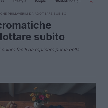
ess
Lifestyle
People
Offerte&Consigli
HE PRIMAVERILI DA ADOTTARE SUBITO
cromatiche
dottare subito
olore facili da replicare per la bella