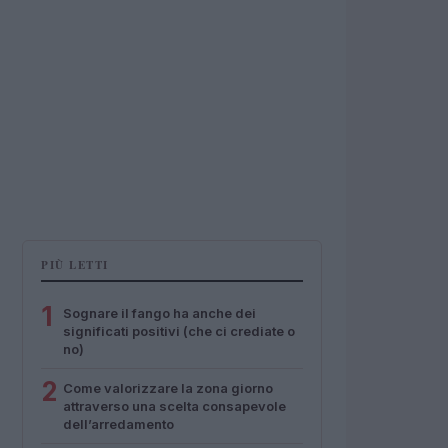
PIÙ LETTI
1
Sognare il fango ha anche dei
significati positivi (che ci crediate o
no)
2
Come valorizzare la zona giorno
attraverso una scelta consapevole
dell’arredamento