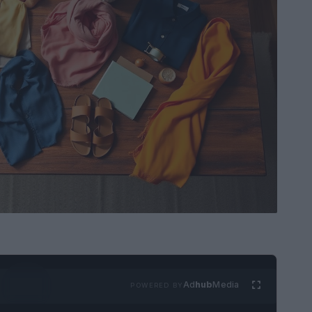
Ad
hub
Media
POWERED BY