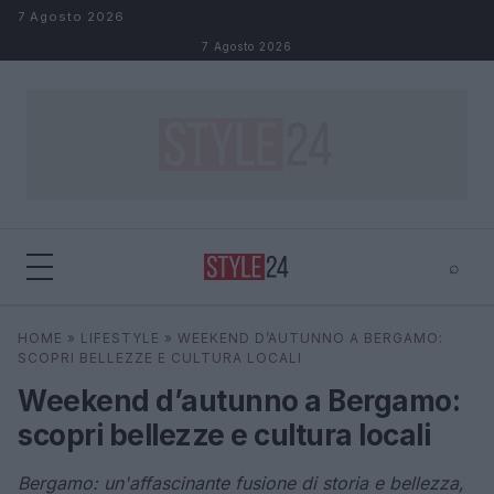
Salta al contenuto
7 Agosto 2026
7 Agosto 2026
⌕
×
⌕
HOME
»
LIFESTYLE
»
WEEKEND D’AUTUNNO A BERGAMO:
Cerca
SCOPRI BELLEZZE E CULTURA LOCALI
Weekend d’autunno a Bergamo:
scopri bellezze e cultura locali
Bergamo: un'affascinante fusione di storia e bellezza,