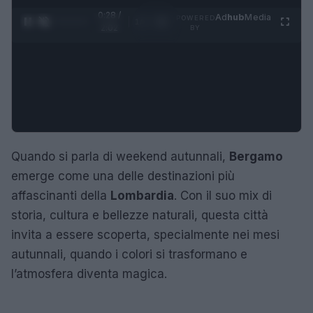
0:29 /
Ad
hub
Media
POWERED
1
/
4
2:02
BY
Quando si parla di weekend autunnali,
Bergamo
emerge come una delle destinazioni più
affascinanti della
Lombardia
. Con il suo mix di
storia, cultura e bellezze naturali, questa città
invita a essere scoperta, specialmente nei mesi
autunnali, quando i colori si trasformano e
l’atmosfera diventa magica.