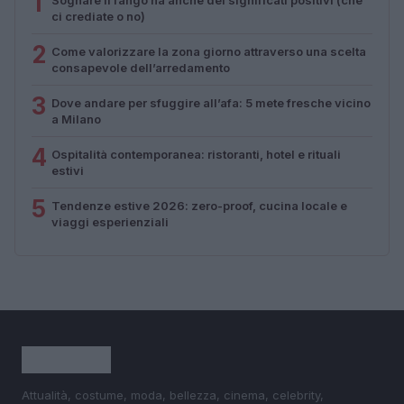
1
ci crediate o no)
2
Come valorizzare la zona giorno attraverso una scelta
consapevole dell’arredamento
3
Dove andare per sfuggire all’afa: 5 mete fresche vicino
a Milano
4
Ospitalità contemporanea: ristoranti, hotel e rituali
estivi
5
Tendenze estive 2026: zero-proof, cucina locale e
viaggi esperienziali
Attualità, costume, moda, bellezza, cinema, celebrity,