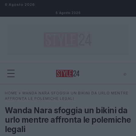
Salta al contenuto
6 Agosto 2026
6 Agosto 2026
⌕
×
⌕
HOME
»
WANDA NARA SFOGGIA UN BIKINI DA URLO MENTRE
Cerca
AFFRONTA LE POLEMICHE LEGALI
Wanda Nara sfoggia un bikini da
urlo mentre affronta le polemiche
legali