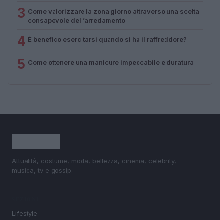
3
Come valorizzare la zona giorno attraverso una scelta
consapevole dell’arredamento
4
È benefico esercitarsi quando si ha il raffreddore?
5
Come ottenere una manicure impeccabile e duratura
Attualità, costume, moda, bellezza, cinema, celebrity,
musica, tv e gossip.
SEZIONI
Lifestyle