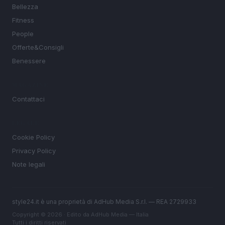
Bellezza
Fitness
People
Offerte&Consigli
Benessere
MAGAZINE
Contattaci
LEGALE
Cookie Policy
Privacy Policy
Note legali
style24.it è una proprietà di AdHub Media S.r.l. — REA 2729933
Copyright © 2026 · Edito da AdHub Media — Italia
Tutti i diritti riservati