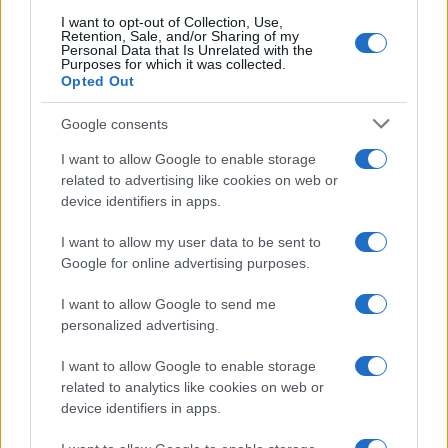
I want to opt-out of Collection, Use,
Continua a leggere
Retention, Sale, and/or Sharing of my
Personal Data that Is Unrelated with the
Purposes for which it was collected.
Opted Out
BELLEZZA
Google consents
I want to allow Google to enable storage
related to advertising like cookies on web or
device identifiers in apps.
I want to allow my user data to be sent to
Google for online advertising purposes.
I want to allow Google to send me
personalized advertising.
Come preservare il colore dei capelli in estate:
I want to allow Google to enable storage
consigli di Niky Epi di Aldo Coppola
related to analytics like cookies on web or
Cristian Castiglioni · 6 Ago 2026
device identifiers in apps.
BENESSERE