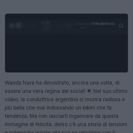
0:29 /
Ad
hub
Media
POWERED
1
/
4
1:47
BY
Wanda Nara ha dimostrato, ancora una volta, di
essere una vera regina dei social! 🌟 Nel suo ultimo
video, la conduttrice argentina si mostra radiosa e
più bella che mai indossando un bikini che fa
tendenza. Ma non lasciarti ingannare da questa
immagine di felicità: dietro c’è una storia di tensioni
e polemiche legate alla sua ex relazione con il