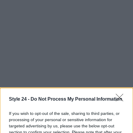
Style 24 -
Do Not Process My Personal Information
If you wish to opt-out of the sale, sharing to third parties, or
AUTORE
processing of your personal or sensitive information for
Staff
targeted advertising by us, please use the below opt-out
section to confirm your selection. Please note that after your