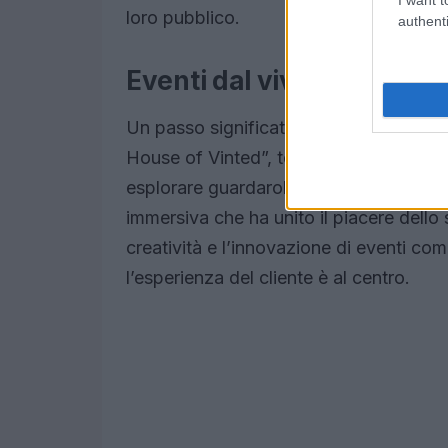
loro pubblico.
authenti
Eventi dal vivo: un’esper
Un passo significativo verso l’integrazion
House of Vinted”, tenutosi a Londra. Q
esplorare guardaroba curati da influen
immersiva che ha unito il piacere dello 
creatività e l’innovazione di eventi com
l’esperienza del cliente è al centro.