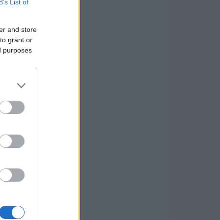
B’s List of
er and store
to grant or
ed purposes