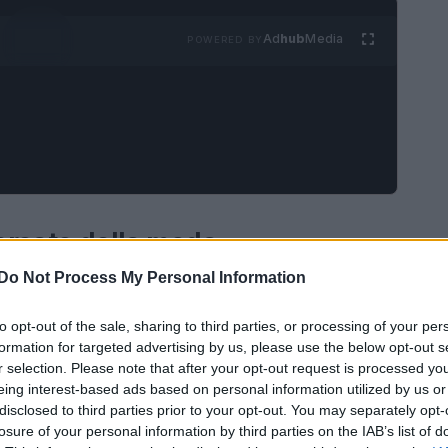
Ad
hub
Media
POWERED BY
ercato della moda
Do Not Process My Personal Information
n nome familiare nel panorama della moda,
risparmiare e allo stesso tempo di essere alla
to opt-out of the sale, sharing to third parties, or processing of your per
formation for targeted advertising by us, please use the below opt-out s
dita di abbigliamento usato ha saputo attrarre
r selection. Please note that after your opt-out request is processed y
tim alle mamme in cerca di affari per i propri
eing interest-based ads based on personal information utilized by us or
 vasta gamma di articoli, Vinted ha reso il
disclosed to third parties prior to your opt-out. You may separately opt-
losure of your personal information by third parties on the IAB’s list of
anche desiderabile.