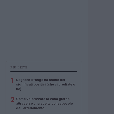
PIÙ LETTI
1
Sognare il fango ha anche dei
significati positivi (che ci crediate o
no)
2
Come valorizzare la zona giorno
attraverso una scelta consapevole
dell’arredamento