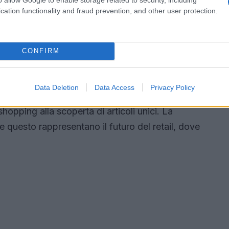
cation functionality and fraud prevention, and other user protection.
ienza unica
CONFIRM
e tra il digitale e il fisico è stato l’evento “The
uesto evento ha permesso ai partecipanti di
Data Deletion
Data Access
Privacy Policy
cer e creator di moda, offrendo un’esperienza
shopping alla scoperta di articoli unici. La
e questo rappresentano il futuro del retail, dove