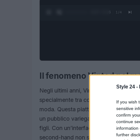
0:28 / 3:16
1
/
4
Il fenomeno Vinted nel m
Style 24 -
Negli ultimi anni, Vinted è diventato u
specialmente tra coloro che cercano di 
If you wish 
sensitive in
moda. Questa piattaforma di compraven
confirm you
un pubblico variegato, dalle fashion vic
continue se
figli. Con un’interfaccia intuitiva e una
information 
further disc
second-hand non solo accessibile, ma 