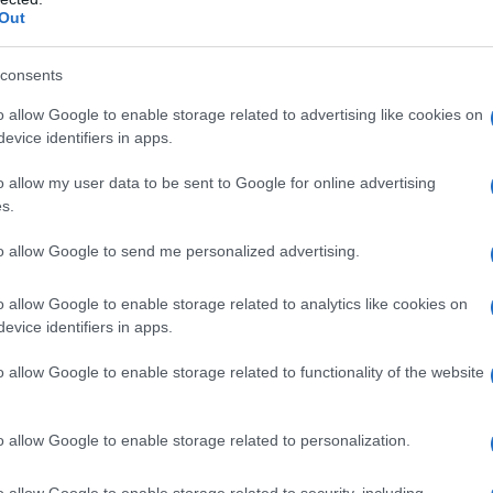
Out
iattaforma ha avuto un ruolo cruciale
o second-hand, in particolare nel settore del
consents
delle persone che rivendono i loro articoli lo fa
o allow Google to enable storage related to advertising like cookies on
 paradigma ha portato a un’evoluzione del
evice identifiers in apps.
te su articoli di alta gamma, garantendo
o allow my user data to be sent to Google for online advertising
verifica. Questo ha attratto un numero crescente
s.
i unici e di valore.
to allow Google to send me personalized advertising.
e peculiarità
o allow Google to enable storage related to analytics like cookies on
evice identifiers in apps.
ertile. Gli italiani tendono a vendere più di quanto
o allow Google to enable storage related to functionality of the website
verso mercati come Francia e Germania. Questo
degli italiani per la moda, ma anche la loro
o allow Google to enable storage related to personalization.
i di alta qualità. La piattaforma ha creato un
marchi di nicchia possono emergere e trovare il
o allow Google to enable storage related to security, including