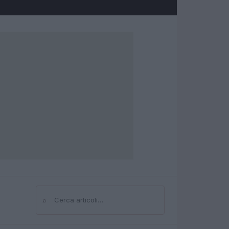
⌕
Cerca