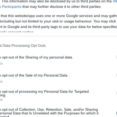
. This information may also be disclosed by us to third parties on the
IA
Participants
that may further disclose it to other third parties.
 that this website/app uses one or more Google services and may gath
including but not limited to your visit or usage behaviour. You may click 
 to Google and its third-party tags to use your data for below specifi
ogle consent section.
l Data Processing Opt Outs
o opt-out of the Sharing of my personal data.
In
o opt-out of the Sale of my Personal Data.
In
to opt-out of processing my Personal Data for Targeted
ing.
In
o opt-out of Collection, Use, Retention, Sale, and/or Sharing
del lusso second-hand
ersonal Data that Is Unrelated with the Purposes for which it
lected.