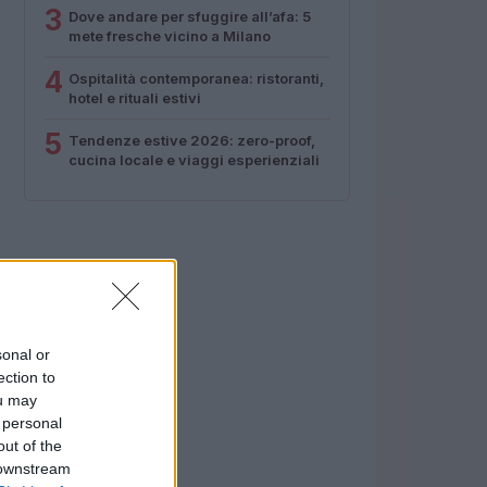
3
Dove andare per sfuggire all’afa: 5
mete fresche vicino a Milano
4
Ospitalità contemporanea: ristoranti,
hotel e rituali estivi
5
Tendenze estive 2026: zero-proof,
cucina locale e viaggi esperienziali
sonal or
ection to
ou may
 personal
out of the
 downstream