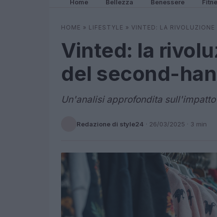
Home
Bellezza
Benessere
Fitn
HOME
»
LIFESTYLE
»
VINTED: LA RIVOLUZIONE
Vinted: la rivol
del second-hand 
Un'analisi approfondita sull'impatto
Redazione di style24
·
26/03/2025
· 3 min