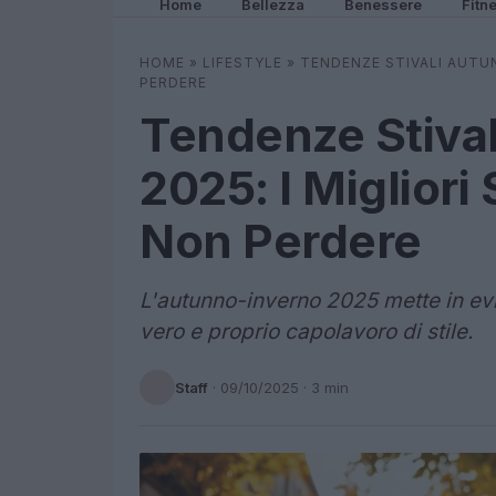
Home
Bellezza
Benessere
Fitn
HOME
»
LIFESTYLE
»
TENDENZE STIVALI AUTUN
PERDERE
Tendenze Stiva
2025: I Migliori 
Non Perdere
L'autunno-inverno 2025 mette in evi
vero e proprio capolavoro di stile.
Staff
·
09/10/2025
· 3 min