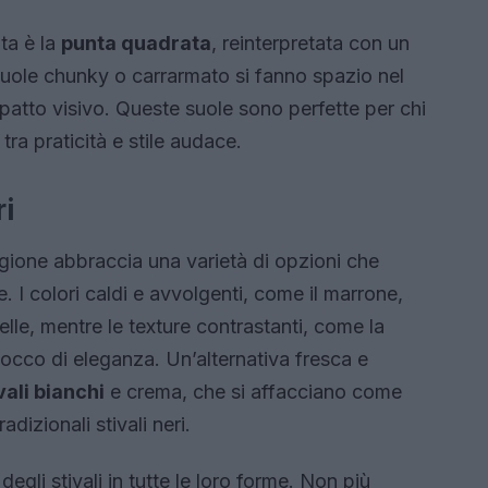
ta è la
punta quadrata
, reinterpretata con un
suole chunky o carrarmato si fanno spazio nel
atto visivo. Queste suole sono perfette per chi
tra praticità e stile audace.
ri
agione abbraccia una varietà di opzioni che
. I colori caldi e avvolgenti, come il marrone,
le, mentre le texture contrastanti, come la
occo di eleganza. Un’alternativa fresca e
vali bianchi
e crema, che si affacciano come
dizionali stivali neri.
degli stivali in tutte le loro forme. Non più