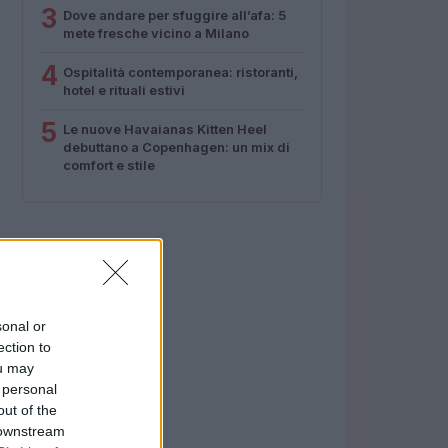
3
Dove andare per sfuggire all’afa: 5
mete fresche vicino a Milano
4
Ospitalità contemporanea: ristoranti,
hotel e rituali estivi
5
Le nuove Havaianas Kitten Heel
debuttano a Copenhagen: un mix di
comfort e stile
sonal or
ection to
ou may
 personal
out of the
 downstream