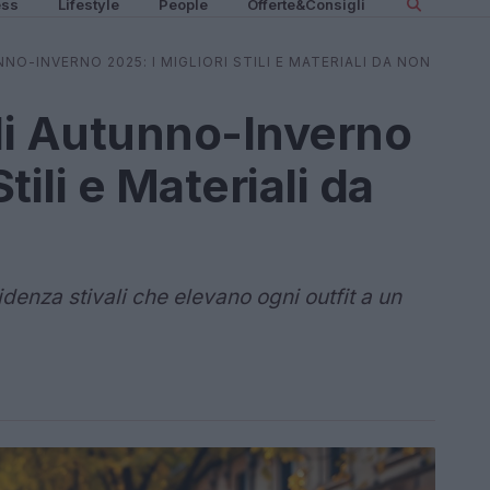
ess
Lifestyle
People
Offerte&Consigli
NO-INVERNO 2025: I MIGLIORI STILI E MATERIALI DA NON
li Autunno-Inverno
Stili e Materiali da
denza stivali che elevano ogni outfit a un