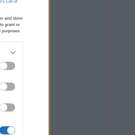
B’s List of
er and store
to grant or
ed purposes