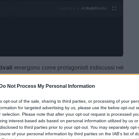
Ad
hub
Media
POWERED BY
tivali
emergono come protagonisti indiscussi nel
ndenze si fanno audaci e affascinanti,
regiati per dare vita a look sofisticati. Dalla
Do Not Process My Personal Information
a dettagli innovativi, gli stivali per l’autunno-
to opt-out of the sale, sharing to third parties, or processing of your per
o imprescindibile nel guardaroba.
formation for targeted advertising by us, please use the below opt-out s
r selection. Please note that after your opt-out request is processed y
eing interest-based ads based on personal information utilized by us or
disclosed to third parties prior to your opt-out. You may separately opt-
losure of your personal information by third parties on the IAB’s list of