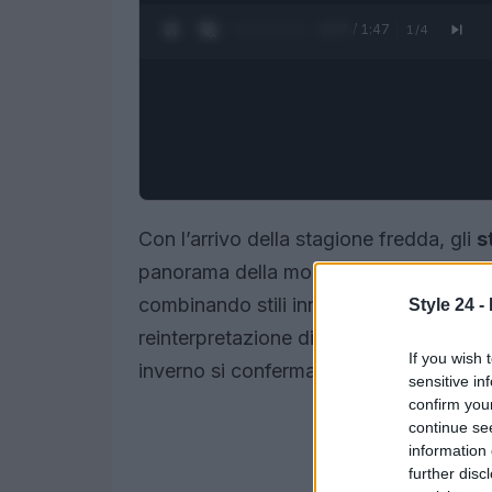
0:28 / 1:47
1
/
4
Con l’arrivo della stagione fredda, gli
s
panorama della moda. Quest’anno, le te
combinando stili innovativi e materiali p
Style 24 -
reinterpretazione di silhouette classiche 
If you wish 
inverno si confermano come un element
sensitive in
confirm you
continue se
information 
further disc