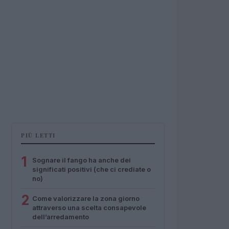
PIÙ LETTI
1
Sognare il fango ha anche dei
significati positivi (che ci crediate o
no)
2
Come valorizzare la zona giorno
attraverso una scelta consapevole
dell’arredamento