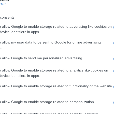
rpretati, passando da linee sobrie a una grinta
Out
consents
o allow Google to enable storage related to advertising like cookies on
evice identifiers in apps.
ome i più ricercati del momento. Caratterizzati
o allow my user data to be sent to Google for online advertising
llami lucidi che si abbinano alla gamba, questi
s.
nte. Non mancano poi gli
over-the-knee
in
to allow Google to send me personalized advertising.
conferisce un’aria più rilassata e morbida, ideale
tte.
o allow Google to enable storage related to analytics like cookies on
evice identifiers in apps.
 moda
o allow Google to enable storage related to functionality of the website
a il comfort, ma lo reinventa in chiave elegante.
 auge i
tacchi architettonici
, che offrono
o allow Google to enable storage related to personalization.
 di altezza media e a blocco, permettono di
o allow Google to enable storage related to security, including