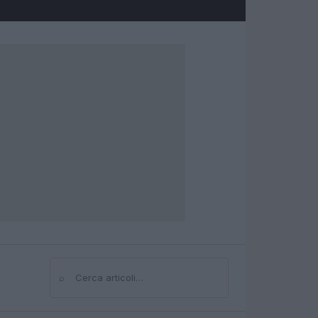
⌕
Cerca