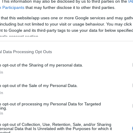
. This information may also be disclosed by us to third parties on the
IA
Participants
that may further disclose it to other third parties.
 that this website/app uses one or more Google services and may gath
including but not limited to your visit or usage behaviour. You may click 
 to Google and its third-party tags to use your data for below specifi
ogle consent section.
l Data Processing Opt Outs
o opt-out of the Sharing of my personal data.
In
o opt-out of the Sale of my Personal Data.
In
to opt-out of processing my Personal Data for Targeted
ing.
stagione è il ritorno trionfale degli
stivali alti
,
In
a coscia. Questi modelli non solo offrono calore,
o opt-out of Collection, Use, Retention, Sale, and/or Sharing
statement di stile
. Grazie a nuove proporzioni e
ersonal Data that Is Unrelated with the Purposes for which it
lected.