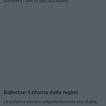
illuminerà i look in ogni occasione.
Ballerine: il ritorno delle regine
Le ballerine tornano prepotentemente alla ribalta,