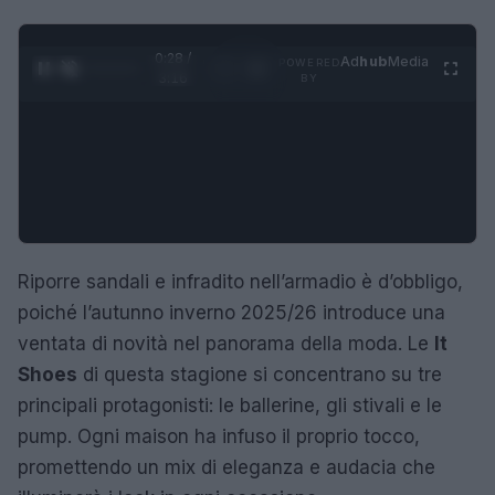
0:29 /
Ad
hub
Media
POWERED
1
/
4
3:16
BY
Riporre sandali e infradito nell’armadio è d’obbligo,
poiché l’autunno inverno 2025/26 introduce una
ventata di novità nel panorama della moda. Le
It
Shoes
di questa stagione si concentrano su tre
principali protagonisti: le ballerine, gli stivali e le
pump. Ogni maison ha infuso il proprio tocco,
promettendo un mix di eleganza e audacia che