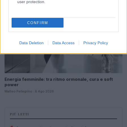
BENESSERE
user protection.
CONFIRM
Data Deletion
Data Access
Privacy Policy
Energia femminile: tra ritmo ormonale, cura e soft
power
Matteo Pellegrino · 6 Ago 2026
PIÙ LETTI