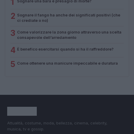
1
Sognare una bara è presagio di morte?
2
Sognare il fango ha anche dei significati positivi (che
ci crediate o no)
3
Come valorizzare la zona giorno attraverso una scelta
consapevole dell’arredamento
4
È benefico esercitarsi quando si ha il raffreddore?
5
Come ottenere una manicure impeccabile e duratura
Attualità, costume, moda, bellezza, cinema, celebrity,
musica, tv e gossip.