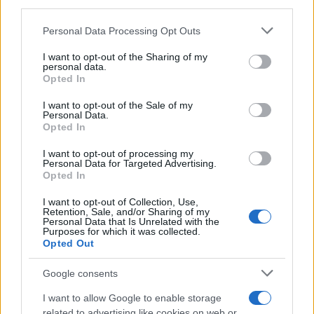
third parties.
Please note that this website/app uses one or more Google
Personal Data Processing Opt Outs
services and may gather and store information including but
not limited to your visit or usage behaviour. You may click to
I want to opt-out of the Sharing of my
personal data.
grant or deny consent to Google and its third-party tags to
Continua a leggere
Opted In
use your data for below specified purposes in below Google
consent section.
I want to opt-out of the Sale of my
Personal Data.
BELLEZZA
Opted In
I want to opt-out of processing my
Personal Data for Targeted Advertising.
Opted In
I want to opt-out of Collection, Use,
Retention, Sale, and/or Sharing of my
Personal Data that Is Unrelated with the
Purposes for which it was collected.
Opted Out
Google consents
I want to allow Google to enable storage
Come indossare le infradito animalier con stile:
related to advertising like cookies on web or