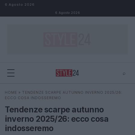
Salta al contenuto
6 Agosto 2026
6 Agosto 2026
⌕
×
⌕
HOME
»
TENDENZE SCARPE AUTUNNO INVERNO 2025/26:
Cerca
ECCO COSA INDOSSEREMO
Tendenze scarpe autunno
inverno 2025/26: ecco cosa
indosseremo