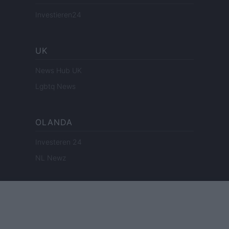
Investieren24
UK
News Hub UK
Lgbtq News
OLANDA
Investeren 24
NL Newz