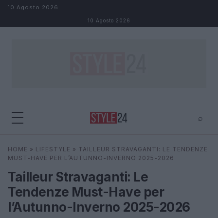
Salta al contenuto
10 Agosto 2026
10 Agosto 2026
⌕
×
⌕
HOME
»
LIFESTYLE
»
TAILLEUR STRAVAGANTI: LE TENDENZE
Cerca
MUST-HAVE PER L’AUTUNNO-INVERNO 2025-2026
Tailleur Stravaganti: Le
Tendenze Must-Have per
l’Autunno-Inverno 2025-2026