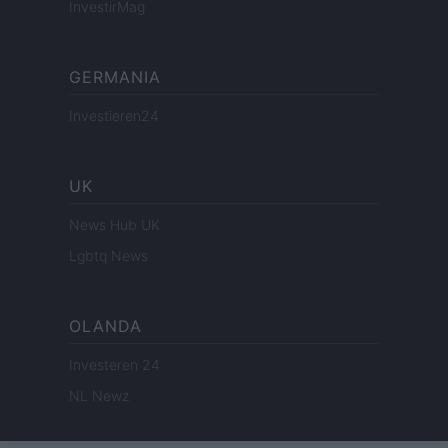
InvestirMag
GERMANIA
Investieren24
UK
News Hub UK
Lgbtq News
OLANDA
Investeren 24
NL Newz