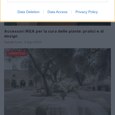
Data Deletion
Data Access
Privacy Policy
Accessori IKEA per la cura delle piante: pratici e di
design
Camilla Fiore · 9 Ago 2026
LIFESTYLE