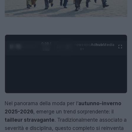
0:29 /
Ad
hub
Media
POWERED
1
/
4
2:02
BY
Nel panorama della moda per l’
autunno-inverno
2025-2026
, emerge un trend sorprendente: il
tailleur stravagante
. Tradizionalmente associato a
severità e disciplina, questo completo si reinventa