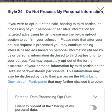
2025-2026, abbandonando le sue connotazioni
formali per abbracciare nuove forme di espressione
Style 24 -
Do Not Process My Personal Information
creativa. Con la sua capacità di fondere tradizione
e innovazione, il tailleur offre infinite possibilità per
If you wish to opt-out of the sale, sharing to third parties, or
processing of your personal or sensitive information for
ogni donna che desidera esprimere il proprio stile
targeted advertising by us, please use the below opt-out
unico.
section to confirm your selection. Please note that after your
opt-out request is processed you may continue seeing
interest-based ads based on personal information utilized by
us or personal information disclosed to third parties prior to
AUTORE
your opt-out. You may separately opt-out of the further
Staff
disclosure of your personal information by third parties on the
IAB’s list of downstream participants. This information may
also be disclosed by us to third parties on the
IAB’s List of
Downstream Participants
that may further disclose it to other
third parties.
Please note that this website/app uses one or more Google
Personal Data Processing Opt Outs
services and may gather and store information including but
not limited to your visit or usage behaviour. You may click to
I want to opt-out of the Sharing of my
personal data.
grant or deny consent to Google and its third-party tags to