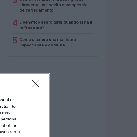
3
attraverso una scelta consapevole
dell’arredamento
4
È benefico esercitarsi quando si ha il
raffreddore?
5
Come ottenere una manicure
impeccabile e duratura
sonal or
ection to
ou may
 personal
out of the
 downstream