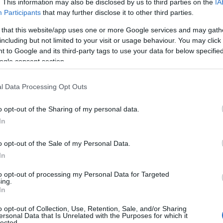
. This information may also be disclosed by us to third parties on the
IA
Participants
that may further disclose it to other third parties.
 that this website/app uses one or more Google services and may gath
including but not limited to your visit or usage behaviour. You may click 
 to Google and its third-party tags to use your data for below specifi
ogle consent section.
l Data Processing Opt Outs
o opt-out of the Sharing of my personal data.
In
 che non passa mai di moda
o opt-out of the Sale of my Personal Data.
un semplice abito: è un capolavoro sartoriale che
In
il genio di grandi stilisti come
Madeleine
to opt-out of processing my Personal Data for Targeted
li
e
Alaïa
, questo modello è un trionfo di
ing.
In
tudiati per esaltare la figura in modo naturale,
o opt-out of Collection, Use, Retention, Sale, and/or Sharing
roprio stile. E non è solo una questione di
ersonal Data that Is Unrelated with the Purposes for which it
lected.