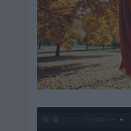
0:28 / 1:47
1
/
4