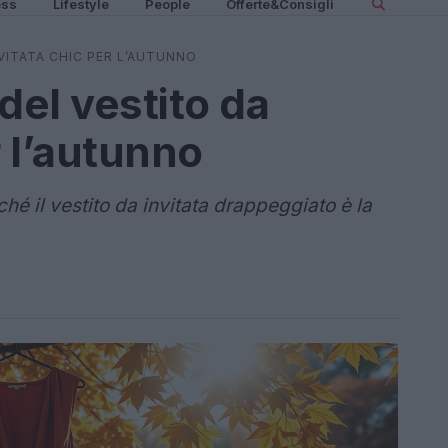
ess
Lifestyle
People
Offerte&Consigli
NVITATA CHIC PER L’AUTUNNO
 del vestito da
r l’autunno
hé il vestito da invitata drappeggiato è la