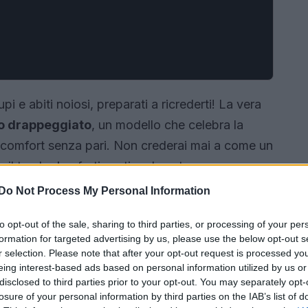
pi e abiti noiosi, preparati a ricrederti! La vera
to drappeggiato
, un modello che celebra la
 comfort senza pari. Non crederai mai a come un
l tuo look e farti sentire al centro
Do Not Process My Personal Information
to opt-out of the sale, sharing to third parties, or processing of your per
formation for targeted advertising by us, please use the below opt-out s
r selection. Please note that after your opt-out request is processed y
eing interest-based ads based on personal information utilized by us or
disclosed to third parties prior to your opt-out. You may separately opt-
losure of your personal information by third parties on the IAB’s list of