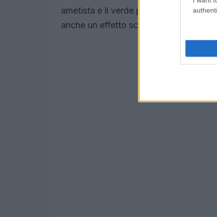
ametista e il verde petrolio. Questi col
authenti
anche un effetto scultoreo che fa girare