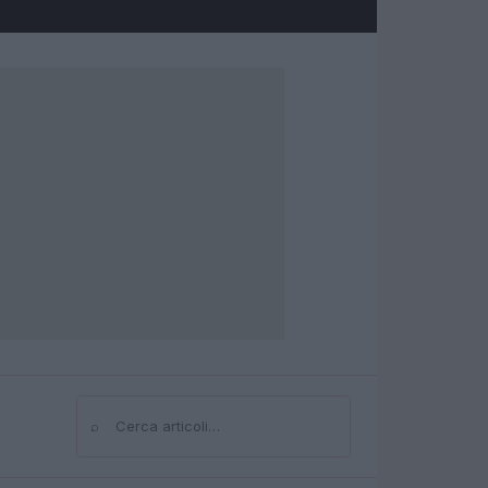
⌕
Cerca