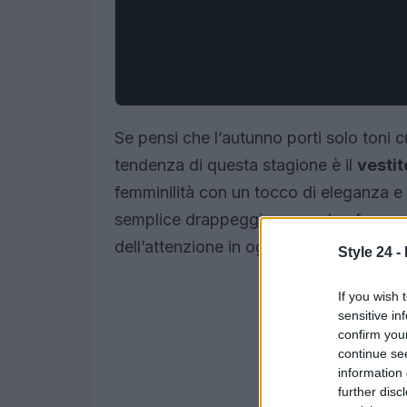
Se pensi che l’autunno porti solo toni cu
tendenza di questa stagione è il
vesti
femminilità con un tocco di eleganza e
semplice drappeggio possa trasformare i
dell’attenzione in ogni occasione! ✨
Style 24 -
If you wish 
sensitive in
confirm you
continue se
information 
further disc