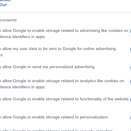
mente versatile per eventi formali e cerimonie,
Out
o-Inverno 2025/2026.
consents
ito drappeggiato valorizza ogni tipo di fisico. Ma
o allow Google to enable storage related to advertising like cookies on
 La chiave è l’equilibrio: proporzioni ben
evice identifiers in apps.
cchi che esaltano senza esagerare. Non
o allow my user data to be sent to Google for online advertising
 una scelta che sa sempre come colpire. E la
s.
to allow Google to send me personalized advertising.
ri la palette autunnale
o allow Google to enable storage related to analytics like cookies on
evice identifiers in apps.
giato e per la prossima stagione ci aspetta una
o allow Google to enable storage related to functionality of the website
 soliti toni invernali.
Alaïa
propone sfumature
bianco e il nero, accanto a tonalità più audaci
o allow Google to enable storage related to personalization.
 non è tutto!
Calvin Klein
opta per un’eleganza
, mentre
Coperni
non teme di osare con il viola
o allow Google to enable storage related to security, including