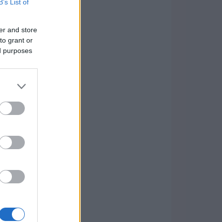
B’s List of
er and store
to grant or
ed purposes