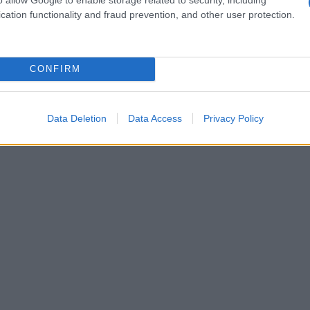
ori non solo catturano l’attenzione, ma creano
cation functionality and fraud prevention, and other user protection.
 la testa! 🔥
CONFIRM
Data Deletion
Data Access
Privacy Policy