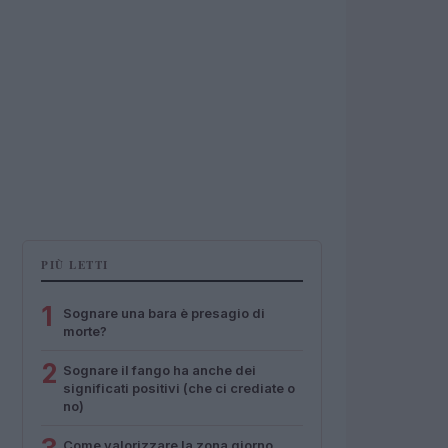
PIÙ LETTI
1
Sognare una bara è presagio di
morte?
2
Sognare il fango ha anche dei
significati positivi (che ci crediate o
no)
Come valorizzare la zona giorno