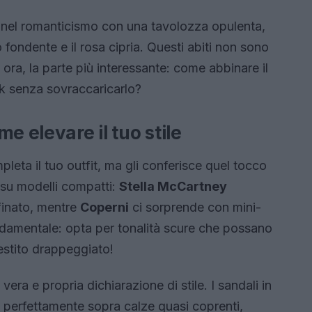
fo nel romanticismo con una tavolozza opulenta,
fondente e il rosa cipria. Questi abiti non sono
 ora, la parte più interessante: come abbinare il
ok senza sovraccaricarlo?
e elevare il tuo stile
eta il tuo outfit, ma gli conferisce quel tocco
o su modelli compatti:
Stella McCartney
finato, mentre
Coperni
ci sorprende con mini-
ondamentale: opta per tonalità scure che possano
estito drappeggiato!
ra e propria dichiarazione di stile. I sandali in
no perfettamente sopra calze quasi coprenti,