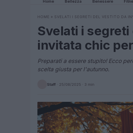
Home
Bellezza
Benessere
Fitn
HOME
»
SVELATI I SEGRETI DEL VESTITO DA I
Svelati i segreti
invitata chic pe
Preparati a essere stupito! Ecco perc
scelta giusta per l'autunno.
Staff
·
25/08/2025
· 3 min