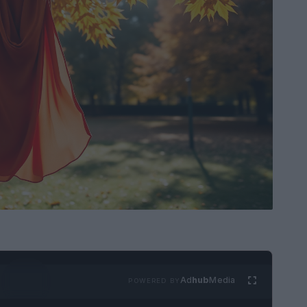
Ad
hub
Media
POWERED BY