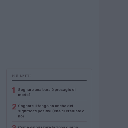
PIÙ LETTI
1
Sognare una bara è presagio di
morte?
2
Sognare il fango ha anche dei
significati positivi (che ci crediate o
no)
Come valorizzare la zona giorno