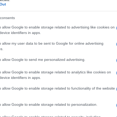
rend chiaro: il tasso di zero-click è salito al 95%
Out
l 78% e il 99% con ChatGPT. Questa tendenza ha
TR (Click-Through Rate) organico, con le prime
consents
minuzione del CTR da
28%
a
19%
, pari a un calo
o allow Google to enable storage related to advertising like cookies on
evice identifiers in apps.
o allow my user data to be sent to Google for online advertising
gio da un paradigma di “visibilità” a uno di
s.
ui le aziende devono considerare la propria
to allow Google to send me personalized advertising.
che non generano clic possono comunque
 fiducia degli utenti, rendendo vitale
o allow Google to enable storage related to analytics like cookies on
evice identifiers in apps.
.
o allow Google to enable storage related to functionality of the website
icerca e motori di risposta
o allow Google to enable storage related to personalization.
motori di risposta
risulta cruciale nel panorama
ome Google, si concentrano sull’indicizzazione e
o allow Google to enable storage related to security, including