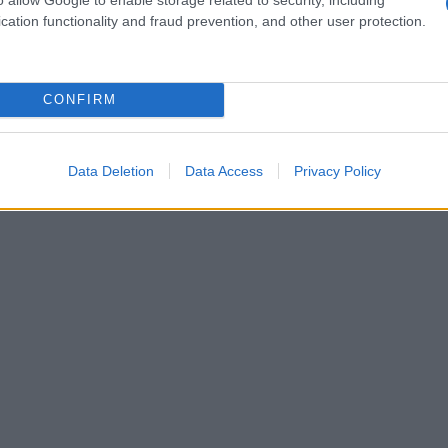
enti. Al contrario, i motori di risposta, come quelli
cation functionality and fraud prevention, and other user protection.
ono risposte dirette a domande specifiche. Questo
o adottare un approccio differente nella
CONFIRM
ti.
Data Deletion
Data Access
Privacy Policy