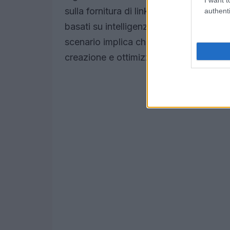
sulla fornitura di link a contenuti pertin
authenti
basati su intelligenza artificiale, offr
scenario implica che le aziende debban
creazione e ottimizzazione dei contenu