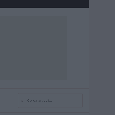
⌕
Cerca