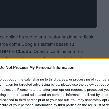
erca online ha subito una trasformazione radicale.
icerca come Google a sistemi basati su
tGPT
e
Claude
. Questo cambiamento ha
le aziende, che sono chiamate a rivedere le
mantenere la visibilità e l’efficacia delle proprie
Do Not Process My Personal Information
principali cambiamenti nel comportamento degli
to opt-out of the sale, sharing to third parties, or processing of your per
re e un
framework operativo
per affrontare
formation for targeted advertising by us, please use the below opt-out s
r selection. Please note that after your opt-out request is processed y
eing interest-based ads based on personal information utilized by us or
disclosed to third parties prior to your opt-out. You may separately opt-
losure of your personal information by third parties on the IAB’s list of