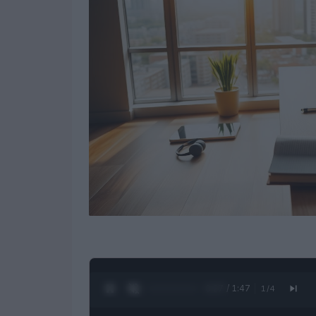
0:28 / 1:47
1
/
4