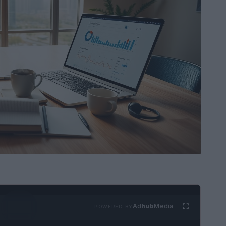
Ad
hub
Media
POWERED BY