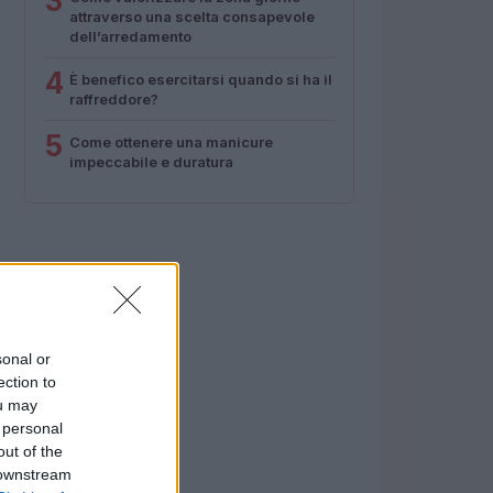
3
attraverso una scelta consapevole
dell’arredamento
4
È benefico esercitarsi quando si ha il
raffreddore?
5
Come ottenere una manicure
impeccabile e duratura
sonal or
ection to
ou may
 personal
out of the
 downstream