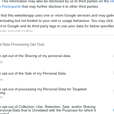
. This information may also be disclosed by us to third parties on the
IA
Participants
that may further disclose it to other third parties.
 that this website/app uses one or more Google services and may gath
including but not limited to your visit or usage behaviour. You may click 
 to Google and its third-party tags to use your data for below specifi
ogle consent section.
l Data Processing Opt Outs
o opt-out of the Sharing of my personal data.
In
o opt-out of the Sale of my Personal Data.
In
ero-click e il crollo del CTR
to opt-out of processing my Personal Data for Targeted
ing.
In
ione verso la ricerca basata su AI è l’aumento
o opt-out of Collection, Use, Retention, Sale, and/or Sharing
tenti ottengono risposte immediate senza dover
ersonal Data that Is Unrelated with the Purposes for which it
lected.