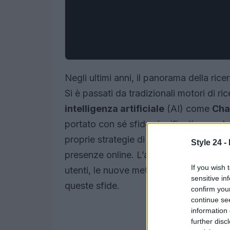
Negli ultimi anni, il panorama della ric
Si è passati da tradizionali motori di r
intelligenza artificiale
(AI) come
Cha
portato con sé sfide significative per 
proprie strategie di
ottimizzazione
per 
Style 24 -
presenze online. L’articolo analizza i 
If you wish 
utenti, le nuove metriche da considera
sensitive in
queste sfide.
confirm you
continue se
information 
further disc