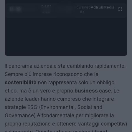
0:29 /
Ad
hub
Media
POWERED
1
/
4
3:16
BY
Il panorama aziendale sta cambiando rapidamente.
Sempre più imprese riconoscono che la
sostenibilità
non rappresenta solo un obbligo
etico, ma è un vero e proprio
business case
. Le
aziende leader hanno compreso che integrare
strategie ESG (Environmental, Social and
Governance) è fondamentale per migliorare la
propria reputazione e ottenere vantaggi competitivi
sul mercato. Questo articolo esplora i trend