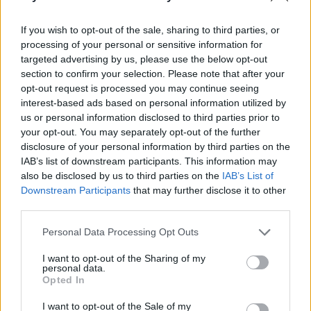
consistente le emissioni di carbonio e migliorando il
benessere dei fornitori. Analogamente,
Patagonia
,
If you wish to opt-out of the sale, sharing to third parties, or
con il suo impegno per la sostenibilità ambientale,
processing of your personal or sensitive information for
targeted advertising by us, please use the below opt-out
ha instaurato un forte legame con i consumatori,
section to confirm your selection. Please note that after your
dimostrando che la sostenibilità può coesistere con
opt-out request is processed you may continue seeing
il profitto. Inoltre, aziende nel settore tecnologico
interest-based ads based on personal information utilized by
us or personal information disclosed to third parties prior to
come
Microsoft
stanno investendo ingenti risorse
your opt-out. You may separately opt-out of the further
per diventare
carbon negative
, stabilendo un
disclosure of your personal information by third parties on the
benchmark per l’industria.
IAB’s list of downstream participants. This information may
also be disclosed by us to third parties on the
IAB’s List of
Downstream Participants
that may further disclose it to other
Roadmap per il futuro
third parties.
Per le aziende che desiderano rimanere
Please note that this website/app uses one or more Google
Personal Data Processing Opt Outs
competitive, è essenziale elaborare una
roadmap
services and may gather and store information including but
not limited to your visit or usage behaviour. You may click to
I want to opt-out of the Sharing of my
chiara per il futuro. Questo implica non solo
personal data.
grant or deny consent to Google and its third-party tags to
Opted In
l’integrazione di pratiche sostenibili, ma anche
use your data for below specified purposes in below Google
l’innovazione continua e l’adattamento ai
consent section.
I want to opt-out of the Sale of my