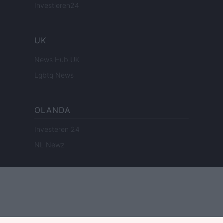
Investieren24
UK
News Hub UK
Lgbtq News
OLANDA
Investeren 24
NL Newz