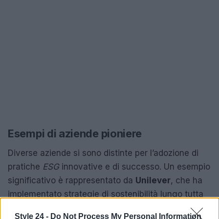
Esempi di aziende pioniere
Diverse aziende si sono distinte per l’adozione di
pratiche
ESG
innovative e di successo. Un esempio
significativo è rappresentato da
Unilever
, che ha
implementato strategie di sostenibilità lungo tutta
la sua catena di valore, riducendo in modo
Style 24 -
Do Not Process My Personal Information