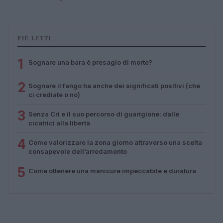
PIÙ LETTI
1
Sognare una bara è presagio di morte?
2
Sognare il fango ha anche dei significati positivi (che
ci crediate o no)
3
Senza Cri e il suo percorso di guarigione: dalle
cicatrici alla libertà
4
Come valorizzare la zona giorno attraverso una scelta
consapevole dell’arredamento
5
Come ottenere una manicure impeccabile e duratura