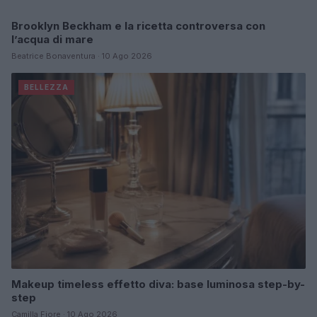
Brooklyn Beckham e la ricetta controversa con
ALIMENTAZIONE
l’acqua di mare
Beatrice Bonaventura · 10 Ago 2026
BELLEZZA
Makeup timeless effetto diva: base luminosa step-by-
step
Camilla Fiore · 10 Ago 2026