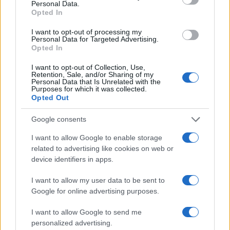
Personal Data.
cambiamenti normativi e alle aspettative dei
Opted In
consumatori. Le aziende devono considerare di
I want to opt-out of processing my
investire in ricerca e sviluppo per sviluppare nuove
Personal Data for Targeted Advertising.
Opted In
soluzioni sostenibili, collaborare con altre imprese e
stakeholder per affrontare le sfide globali e
I want to opt-out of Collection, Use,
Retention, Sale, and/or Sharing of my
monitorare continuamente le proprie performance
Personal Data that Is Unrelated with the
Purposes for which it was collected.
ESG
.
Opted Out
La sostenibilità è diventata una necessità per il
Google consents
successo a lungo termine delle aziende. Adottando
I want to allow Google to enable storage
strategie
ESG
, le imprese possono contribuire a un
related to advertising like cookies on web or
device identifiers in apps.
futuro migliore e, al contempo, ottenere vantaggi
competitivi significativi nel mercato globale.
I want to allow my user data to be sent to
Google for online advertising purposes.
I want to allow Google to send me
AUTORE
personalized advertising.
Staff