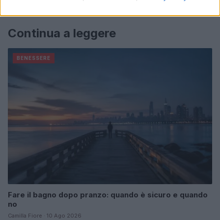
Continua a leggere
BENESSERE
Fare il bagno dopo pranzo: quando è sicuro e quando
no
Camilla Fiore · 10 Ago 2026