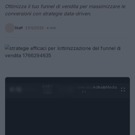
Ottimizza il tuo funnel di vendita per massimizzare le
conversioni con strategie data-driven.
Staff
·
21/12/2025
· 4 min
0:26 /
Ad
hub
Media
POWERED
1
/
4
3:16
BY