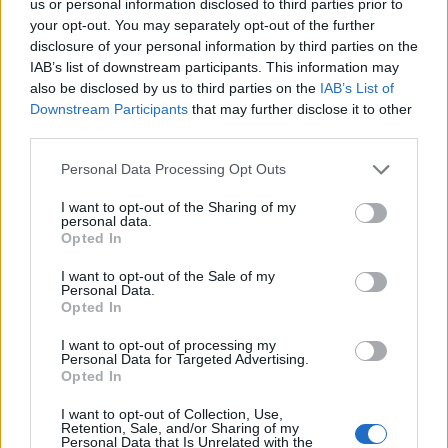
le necessarie ottimizzazioni.
us or personal information disclosed to third parties prior to
your opt-out. You may separately opt-out of the further
disclosure of your personal information by third parties on the
L’ottimizzazione del funnel di vendita rappresenta
IAB’s list of downstream participants. This information may
un processo continuo che richiede attenzione ai
also be disclosed by us to third parties on the
IAB’s List of
dettagli e un approccio
data-driven
. Con le giuste
Downstream Participants
that may further disclose it to other
third parties.
strategie e un’analisi approfondita, è possibile
massimizzare le conversioni e raggiungere nuovi
Please note that this website/app uses one or more Google
Personal Data Processing Opt Outs
services and may gather and store information including but
livelli di successo nel marketing digitale.
not limited to your visit or usage behaviour. You may click to
I want to opt-out of the Sharing of my
personal data.
grant or deny consent to Google and its third-party tags to
Opted In
use your data for below specified purposes in below Google
consent section.
AUTORE
I want to opt-out of the Sale of my
Personal Data.
Staff
Opted In
I want to opt-out of processing my
Personal Data for Targeted Advertising.
Opted In
I want to opt-out of Collection, Use,
Retention, Sale, and/or Sharing of my
Personal Data that Is Unrelated with the