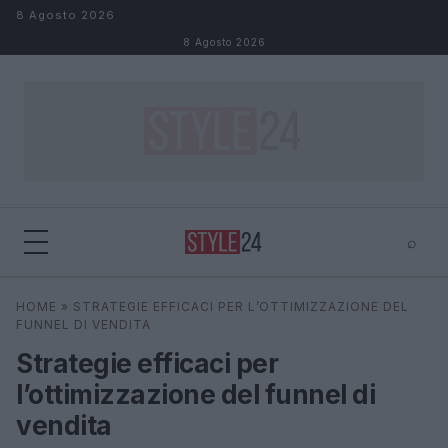
Salta al contenuto
8 Agosto 2026
8 Agosto 2026
⌕
×
⌕
HOME
»
STRATEGIE EFFICACI PER L’OTTIMIZZAZIONE DEL
Cerca
FUNNEL DI VENDITA
Strategie efficaci per
l’ottimizzazione del funnel di
vendita