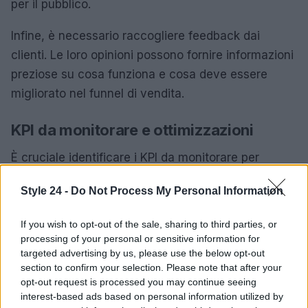
per il pubblico.
Infine, è necessario raccogliere feedback dai
clienti. Le loro opinioni possono fornire informazioni
preziose su cosa funziona e cosa deve essere
migliorato nel funnel di vendita.
KPI da monitorare e ottimizzazioni
È cruciale identificare i KPI da monitorare per
garantire il successo delle strategie di
Style 24 -
Do Not Process My Personal Information
ottimizzazione. Oltre a
CTR
e
ROAS
, altre metriche
importanti includono il tasso di conversione
If you wish to opt-out of the sale, sharing to third parties, or
generale, il costo per acquisizione cliente (
CAC
) e
processing of your personal or sensitive information for
il valore medio dell’ordine (
AOV
). Monitorare questi
targeted advertising by us, please use the below opt-out
section to confirm your selection. Please note that after your
KPI consente di avere una visione chiara
opt-out request is processed you may continue seeing
dell’efficacia delle strategie adottate e di apportare
interest-based ads based on personal information utilized by