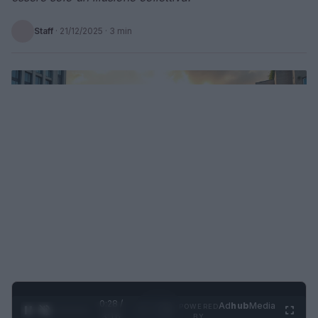
Staff
·
21/12/2025
· 3 min
0:28 /
Ad
hub
Media
POWERED
1
/
4
3:16
BY