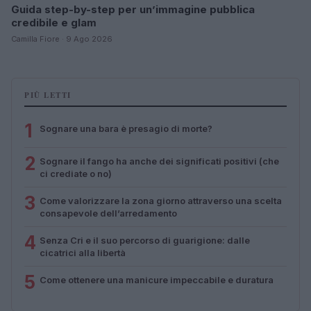
Guida step-by-step per un’immagine pubblica
credibile e glam
Camilla Fiore · 9 Ago 2026
PIÙ LETTI
1
Sognare una bara è presagio di morte?
2
Sognare il fango ha anche dei significati positivi (che
ci crediate o no)
3
Come valorizzare la zona giorno attraverso una scelta
consapevole dell’arredamento
4
Senza Cri e il suo percorso di guarigione: dalle
cicatrici alla libertà
5
Come ottenere una manicure impeccabile e duratura