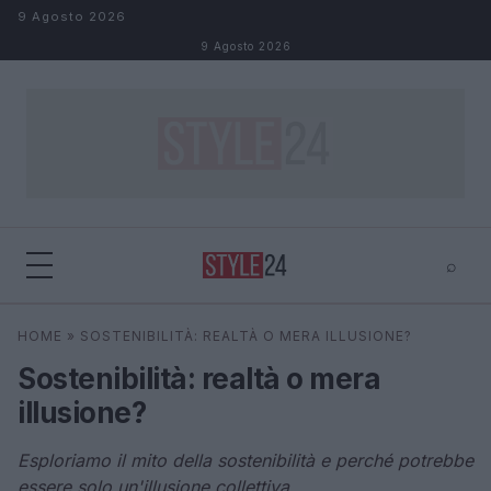
Salta al contenuto
9 Agosto 2026
9 Agosto 2026
⌕
×
⌕
HOME
»
SOSTENIBILITÀ: REALTÀ O MERA ILLUSIONE?
Cerca
Sostenibilità: realtà o mera
illusione?
Esploriamo il mito della sostenibilità e perché potrebbe
essere solo un'illusione collettiva.