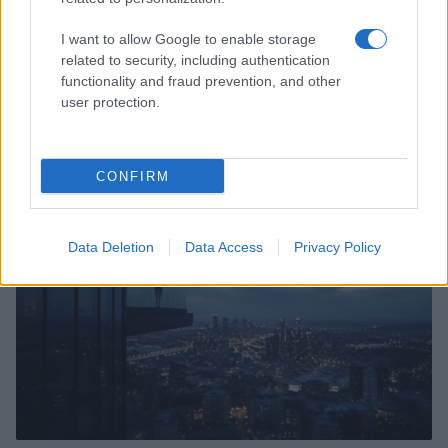
I want to allow Google to enable storage
related to security, including authentication
functionality and fraud prevention, and other
Come pulire le cozze in modo perfetto: guida pratica
user protection.
per principianti
Matteo Pellegrino · 9 Ago 2026
CONFIRM
LIFESTYLE
Data Deletion
Data Access
Privacy Policy