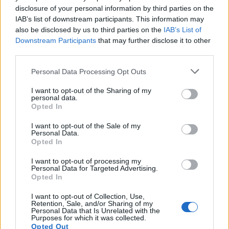
disclosure of your personal information by third parties on the
IAB’s list of downstream participants. This information may
also be disclosed by us to third parties on the
IAB’s List of
Downstream Participants
that may further disclose it to other
third parties.
Please note that this website/app uses one or more Google
Personal Data Processing Opt Outs
services and may gather and store information including but
not limited to your visit or usage behaviour. You may click to
I want to opt-out of the Sharing of my
personal data.
grant or deny consent to Google and its third-party tags to
Opted In
use your data for below specified purposes in below Google
consent section.
I want to opt-out of the Sale of my
Personal Data.
Opted In
Continua a leggere
I want to opt-out of processing my
Personal Data for Targeted Advertising.
Opted In
BELLEZZA
I want to opt-out of Collection, Use,
Retention, Sale, and/or Sharing of my
Personal Data that Is Unrelated with the
Purposes for which it was collected.
Opted Out