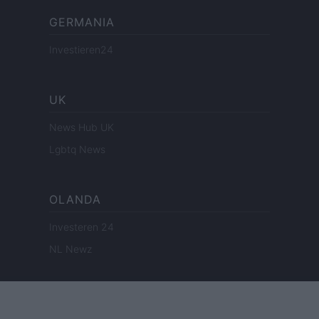
GERMANIA
Investieren24
UK
News Hub UK
Lgbtq News
OLANDA
Investeren 24
NL Newz