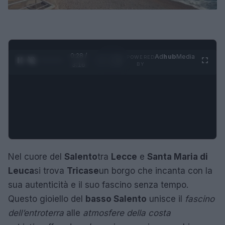
0:29 /
Ad
hub
Media
POWERED
1
/
4
3:16
BY
Nel cuore del
Salento
tra
Lecce
e
Santa Maria di
Leuca
si trova
Tricase
un borgo che incanta con la
sua autenticità e il suo fascino senza tempo.
Questo gioiello del
basso Salento
unisce il
fascino
dell’entroterra
alle
atmosfere della costa