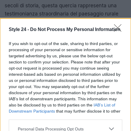
secoli di storia, questa quercia rappresenta una
testimonianza straordinaria del paesaggio rurale
salentino e una tappa interessante per chi desidera
Style 24 -
Do Not Process My Personal Information
esplorare il territorio oltre il mare.
If you wish to opt-out of the sale, sharing to third parties, or
processing of your personal or sensitive information for
AUTORE
targeted advertising by us, please use the below opt-out
Matteo Pellegrino
section to confirm your selection. Please note that after your
opt-out request is processed you may continue seeing
Matteo Pellegrino ha organizzato una sfilata
interest-based ads based on personal information utilized by
pop-up nei vicoli del Quartieri Spagnoli per
us or personal information disclosed to third parties prior to
promuovere giovani designer; è editorialista
your opt-out. You may separately opt-out of the further
moda che cura rubriche su artigianato e
disclosure of your personal information by third parties on the
tendenze locali. Nato a Napoli, conserva
IAB’s list of downstream participants. This information may
bozze di pattern e appunti presi nelle sartorie
also be disclosed by us to third parties on the
IAB’s List of
di via Toledo.
Downstream Participants
that may further disclose it to other
third parties.
Please note that this website/app uses one or more Google
Personal Data Processing Opt Outs