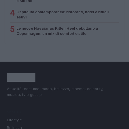
a Milano
4
Ospitalità contemporanea: ristoranti, hotel e rituali
estivi
5
Le nuove Havaianas Kitten Heel debuttano a
Copenhagen: un mix di comfort e stile
Attualità, costume, moda, bellezza, cinema, celebrity,
musica, tv e gossip.
SEZIONI
Lifestyle
Bellezza