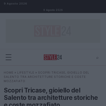
Salta al contenuto
9 Agosto 2026
9 Agosto 2026
⌕
×
⌕
HOME
»
LIFESTYLE
»
SCOPRI TRICASE, GIOIELLO DEL
Cerca
SALENTO TRA ARCHITETTURE STORICHE E COSTE
MOZZAFIATO
Scopri Tricase, gioiello del
Salento tra architetture storiche
e coste mozzafiato