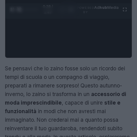
0:29 /
Ad
hub
Media
POWERED
1
/
4
1:47
BY
Se pensavi che lo zaino fosse solo un ricordo dei
tempi di scuola o un compagno di viaggio,
preparati a rimanere sorpreso! Questo autunno-
inverno, lo zaino si trasforma in un
accessorio di
moda imprescindibile
, capace di unire
stile e
funzionalità
in modi che non avresti mai
immaginato. Non crederai mai a quanto possa
reinventare il tuo guardaroba, rendendoti subito
trendy e alla moda. In questo articolo, esploreremo