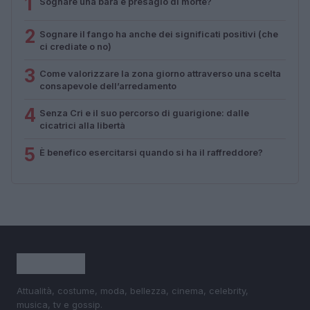
1
Sognare una bara è presagio di morte?
2
Sognare il fango ha anche dei significati positivi (che
ci crediate o no)
3
Come valorizzare la zona giorno attraverso una scelta
consapevole dell’arredamento
4
Senza Cri e il suo percorso di guarigione: dalle
cicatrici alla libertà
5
È benefico esercitarsi quando si ha il raffreddore?
Attualità, costume, moda, bellezza, cinema, celebrity,
musica, tv e gossip.