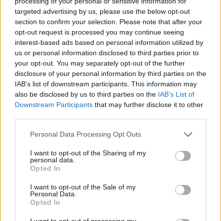
processing of your personal or sensitive information for
targeted advertising by us, please use the below opt-out
AUTORE
Staff
section to confirm your selection. Please note that after your
opt-out request is processed you may continue seeing
interest-based ads based on personal information utilized by
us or personal information disclosed to third parties prior to
your opt-out. You may separately opt-out of the further
disclosure of your personal information by third parties on the
IAB’s list of downstream participants. This information may
also be disclosed by us to third parties on the
IAB’s List of
Downstream Participants
that may further disclose it to other
third parties.
Please note that this website/app uses one or more Google
Personal Data Processing Opt Outs
services and may gather and store information including but
not limited to your visit or usage behaviour. You may click to
I want to opt-out of the Sharing of my
personal data.
grant or deny consent to Google and its third-party tags to
Opted In
use your data for below specified purposes in below Google
consent section.
I want to opt-out of the Sale of my
Personal Data.
Opted In
I want to opt-out of processing my